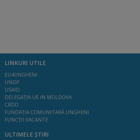
Regulamentul
de
funcționare
Integritate
și
LINKURI UTILE
calitate
EU4UNGHENI
UNDP
Consiliul
USAID
Municipal
DELEGAȚIA UE IN MOLDOVA
CRDD
FUNDAȚIA COMUNITARĂ UNGHENI
Secretar
FUNCȚII VACANTE
Consilieri
ULTIMELE ȘTIRI