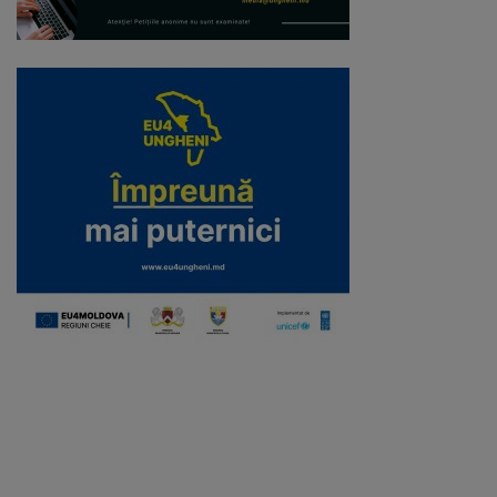
Galerii
foto
Administrație
Primărie
Primar
Viceprimari
Organigrama
Aparatul
primăriei