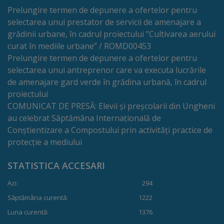
Comisii
Prelungire termen de depunere a ofertelor pentru
selectarea unui prestator de servicii de amenajare a
de
grădinii urbane, în cadrul proiectului ”Cultivarea aerului
specialitate
curat în mediile urbane” / ROMD00453
Prelungire termen de depunere a ofertelor pentru
selectarea unui antreprenor care va executa lucrările
Regulamentul
de amenajare gard verde în grădina urbană, în cadrul
Consiliului
proiectului
COMUNICAT DE PRESĂ: Elevii și preșcolarii din Ungheni
Calitate
au celebrat Săptămâna Internațională de
Conștientizare a Compostului prin activități practice de
și
protecție a mediului
integritate
STATISTICA ACCESARI
Servicii
Azi:
294
Săptămâna curentă:
1222
Plăți
Luna curentă:
1376
și