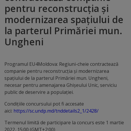
pentru reconstrucția și
Distincții
modernizarea spațiului de
Cetățeni
la parterul Primăriei mun.
de
Ungheni
onoare
Deținători
Programul EU4Moldova: Regiuni-cheie contractează
companie pentru reconstrucția și modernizarea
ai
spațiului de la parterul Primăriei mun. Ungheni,
titlului
necesar pentru amenajarea Ghișeului Unic, serviciu
public de deservire a populației.
„Merite
Condițiile concursului pot fi accesate
pentru
aici:
https://sc.undp.md/tnddetails2_1/2428/
Ungheni”
Termenul limită de participare la concurs este 1 martie
2022, 15:00 (GMT+2:00)