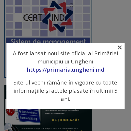
arhitecturale
Personalități
marcante
Sportivi
×
A fost lansat noul site oficial al Primăriei
de
municipiului Ungheni
performanță
https://primaria.ungheni.md
Orașul
Site-ul vechi rămâne în vigoare cu toate
informațiile și actele plasate în ultimii 5
în
ani.
imagini
Galerie
video