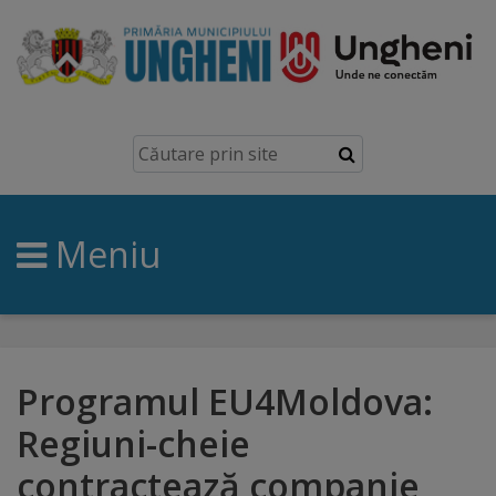
Ungheni
Prezentare
generală
Meniu
Simbolurile
orașului
Manual
brand
Programul EU4Moldova:
Regiuni-cheie
Orașe
contractează companie
înfrățite