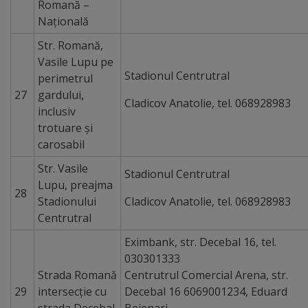
Romană –
Naţională
Str. Romană,
Vasile Lupu pe
Stadionul Centrutral
perimetrul
27
gardului,
Cladicov Anatolie, tel. 068928983
inclusiv
trotuare şi
carosabil
Str. Vasile
Stadionul Centrutral
Lupu, preajma
28
Stadionului
Cladicov Anatolie, tel. 068928983
Centrutral
Eximbank, str. Decebal 16, tel.
030301333
Strada Romană
Centrutrul Comercial Arena, str.
29
intersecție cu
Decebal 16 6069001234, Eduard