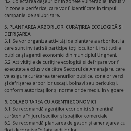
4.2. Colectarea deșeurilor în zonele vulnerabile, inclusiv
arhitecturale
în zonele periferice, care vor fi identificate în timpul
campaniei de salubrizare.
Personalități
5. PLANTAREA ARBORILOR, CURĂȚIREA ECOLOGICĂ ȘI
marcante
DEFRIȘAREA
5.1. Se vor organiza activități de plantare a arborilor, la
Sportivi
care sunt invitați să participe toți locuitorii, instituțiile
de
publice și agenții economici din municipiul Ungheni.
5.2. Activitățile de curățire ecologică și defrișare vor fi
performanță
executate exclusiv de către Sectorul de Amenajare, care
va asigura curățarea terenurilor publice, zonelor verzi
Orașul
și defrișarea arborilor uscați, bolnavi sau periculoși,
conform autorizațiilor și normelor de mediu în vigoare.
în
imagini
6. COLABORAREA CU AGENȚII ECONOMICI
6.1. Se recomandă agenților economici să mențină
curățenia în jurul sediilor și spațiilor comerciale.
Galerie
6.2. Se recomandă plantarea de gazon și amenajarea cu
video
flori decorative în fața sediilor lor.