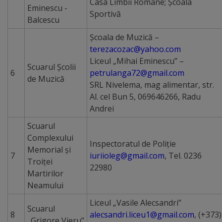
Casa Limbii Romane; Şcoala
Eminescu -
Sportivă
Lista
Balcescu
străzilor
Şcoala de Muzică –
terezacozac@yahoo.com
Liceul „Mihai Eminescu” –
Reabilitare
Scuarul Școlii
6
petrulanga72@gmail.com
de Muzică
și
SRL Nivelema, mag alimentar, str.
Al. cel Bun 5, 069646266, Radu
construcție
Andrei
Salubritate
Scuarul
Complexului
Inspectoratul de Poliţie
Platouri
Memorial și
7
iuriioleg@gmail.com
,
Tel. 0236
Troiței
acumulare
22980
Martirilor
deșeuri
Neamului
Liceul „Vasile Alecsandri”
Scuarul
Management
8
alecsandri.liceu1@gmail.com
, (+373)
„Grigore Vieru”