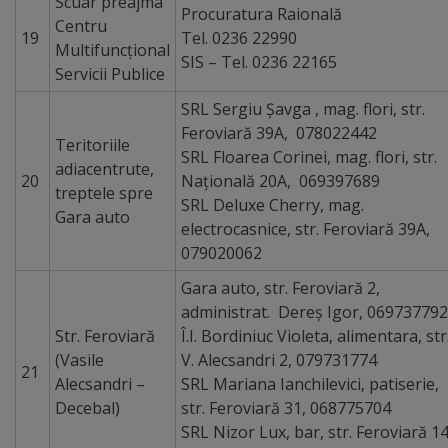
Scuar preajma
2023
Procuratura Raională
Centru
19
Tel. 0236 22990
Multifuncțional
Condiții
SIS – Tel. 0236 22165
Servicii Publice
de
SRL Sergiu Șavga , mag. flori, str.
acces
Feroviară 39A, 078022442
Teritoriile
SRL Floarea Corinei, mag. flori, str.
pe
adiacentrute,
20
Națională 20A, 069397689
treptele spre
proprietăţi
SRL Deluxe Cherry, mag.
Gara auto
electrocasnice, str. Feroviară 39A,
şi
079020062
utilizarea
Gara auto, str. Feroviară 2,
partajată
administrat. Dereș Igor, 069737792
Str. Feroviară
Î.I. Bordiniuc Violeta, alimentara, str
a
(Vasile
V. Alecsandri 2, 079731774
21
infrastructurii
Alecsandri –
SRL Mariana Ianchilevici, patiserie,
Decebal)
str. Feroviară 31, 068775704
asociate
SRL Nizor Lux, bar, str. Feroviară 1