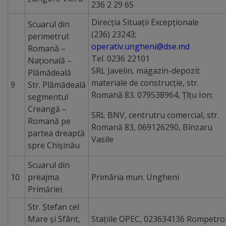
236 2 29 65
proiect
Direcţia Situaţii Excepţionale
deșeuri
Scuarul din
(236) 23243;
perimetrul:
operativ.ungheni@dse.md
Romană –
Adoptă
Tel. 0236 22101
Naţională –
un
SRL Javelin, magazin-depozit
Plămădeală
materiale de construcție, str.
9
Str. Plămădeală
spațiu
Romană 83. 079538964, Țîțu Ion;
segmentul
verde
Creangă –
SRL BNV, centrutru comercial, str.
Romană pe
Romană 83, 069126290, Bînzaru
Educație
partea dreaptă
Vasile
spre Chişinău
Instituții
Scuarul din
preșcolare
10
preajma
Primăria mun. Ungheni
Primăriei
Instituții
Str. Ştefan cel
Mare și Sfânt,
Staţiile OPEC, 023634136 Rompetro
preuniversitare