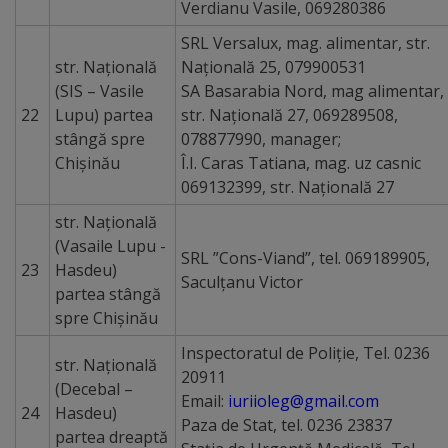
reţelelor
Verdianu Vasile, 069280386
publice
SRL Versalux, mag. alimentar, str.
str. Naţională
Națională 25, 079900531
de
(SIS – Vasile
SA Basarabia Nord, mag alimentar,
comunicaţii
22
Lupu) partea
str. Națională 27, 069289508,
stângă spre
078877990, manager;
electronice
Chişinău
Î.I. Caras Tatiana, mag. uz casnic
069132399, str. Națională 27
Noutăți
str. Naţională
(Vasaile Lupu -
Anunțuri
SRL ”Cons-Viand”, tel. 069189905,
23
Hasdeu)
Saculțanu Victor
partea stângă
Buletine
spre Chişinău
Inspectoratul de Poliţie, Tel. 0236
Proiecte
str. Naţională
20911
(Decebal –
în
Email:
iuriioleg@gmail.com
24
Hasdeu)
Paza de Stat, tel. 0236 23837
derulare
partea dreaptă