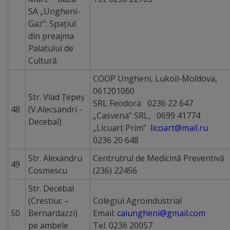
SA „Ungheni-
Gaz”; Spațiul
din preajma
Palatului de
Cultură
COOP Ungheni, Lukoil-Moldova,
061201060
Str. Vlad Ţepeş
SRL Feodora 0236 22 647
48
(V.Alecsandri -
„Casvena” SRL, 0699 41774
Decebal)
„Licuart Prim”
licoart@mail.ru
0236 20 648
Str. Alexandru
Centrutrul de Medicină Preventivă
49
Cosmescu
(236) 22456
Str. Decebal
(Crestiuc –
Colegiul Agroindustrial
50
Bernardazzi)
Email:
caiungheni@gmail.com
pe ambele
Tel. 0236 20057