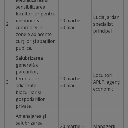
sensibilizarea
tarife
locuitorilor pentru
Lucia Jardan,
menținerea
20 martie –
Înscrierea
2
specialist
curățeniei în
20 mai
principal
copiilor
zonele adiacente
curților și spațiilor
în
publice.
grădiniță/Plăți
Salubrizarea
generală a
Înterprinderi
parcurilor,
Locuitorii,
terenurilor
20 martie –
municipale
3
APLP, agenții
adiacente
20 mai
economici
blocurilor și
Comgaz-
gospodăriilor
Plus
private.
Amenajarea și
Modele
salubrizarea
20 martie –
Managerii