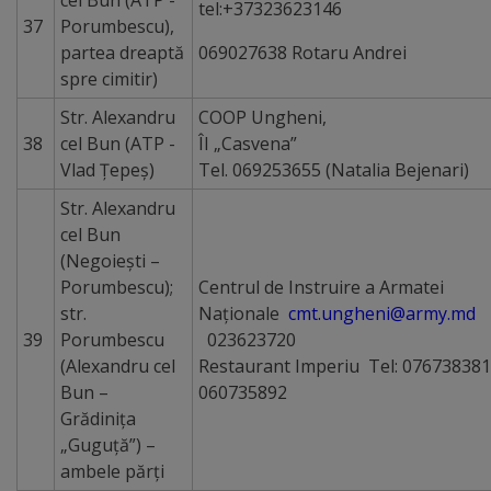
cel Bun (ATP -
tel:+37323623146
37
Porumbescu),
partea dreaptă
069027638 Rotaru Andrei
spre cimitir)
Str. Alexandru
COOP Ungheni,
38
cel Bun (ATP -
ÎI „Casvena”
Vlad Ţepeş)
Tel. 069253655 (Natalia Bejenari)
Str. Alexandru
cel Bun
(Negoieşti –
Porumbescu);
Centrul de Instruire a Armatei
str.
Naţionale
cmt.ungheni@army.md
39
Porumbescu
023623720
(Alexandru cel
Restaurant Imperiu
Tel: 076738381
Bun –
060735892
Grădiniţa
„Guguţă”) –
ambele părţi