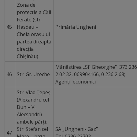
Zona de
protecţie a Căii
Ferate (str.
45
Hasdeu –
Primăria Ungheni
Cheia oraşului
partea dreaptă
direcţia
Chişinău)
Mănăstirea „Sf. Gheorghe” 373 236
46
Str. Gr. Ureche
2 02 32, 069904166, 0 236 2 68;
Agenții economici
Str. Vlad Ţepeş
(Alexandru cel
Bun – V.
Alecsandri)
ambele părţi;
Str. Ştefan cel
SA „Ungheni- Gaz”
47
Mare – baza
Tel. 0236 22703