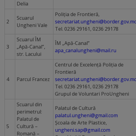
Delia
transport
Poliţia de Frontieră,
Scuarul
public
2
secretariat.ungheni@border.gov.m
Ungheni Vale
Tel. 0236 29161, 0236 29178
Parcări
Scuarul ÎM
ÎM „Apă-Canal”
3
„Apă-Canal”,
Date
apa_canalungheni@mail.ru
str. Lacului
de
Centrul de Excelență Poliţia de
contact
Frontieră
4
Parcul Francez
secretariat.ungheni@border.gov.m
administrator
Tel. 0236 29161, 0236 29178
rute
Grupul de Voluntari ProUngheni
Scuarul din
Palatul de Cultură
Drumuri
perimetrul:
palatul.ungheni@gmail.com
Palatul de
și
Şcoala de Arte Plastice,
5
Cultură –
ungheni.sap@gmail.com
străzi
Romană –