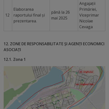
Rapoarte
Angajații
Elaborarea
Primăriei,
până la 26
Licitații
12
raportului final și
Viceprimar
mai 2025
prezentarea.
Nicolae
Rezultate
Cevaga
Buget
12. ZONE DE RESPONSABILITATE ȘI AGENȚI ECONOMICI
și
ASOCIAȚI
Taxe
12.1. Zona 1
locale
Strategii
și
programe