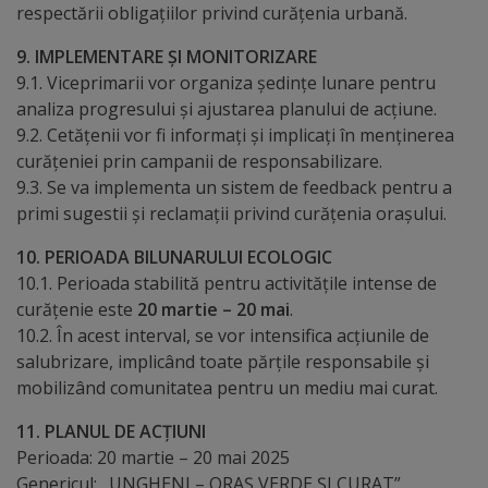
respectării obligațiilor privind curățenia urbană.
Regulamentul
9. IMPLEMENTARE ȘI MONITORIZARE
de
9.1. Viceprimarii vor organiza ședințe lunare pentru
funcționare
analiza progresului și ajustarea planului de acțiune.
9.2. Cetățenii vor fi informați și implicați în menținerea
curățeniei prin campanii de responsabilizare.
Integritate
9.3. Se va implementa un sistem de feedback pentru a
și
primi sugestii și reclamații privind curățenia orașului.
calitate
10. PERIOADA BILUNARULUI ECOLOGIC
10.1. Perioada stabilită pentru activitățile intense de
Consiliul
curățenie este
20 martie – 20 mai
.
10.2. În acest interval, se vor intensifica acțiunile de
Municipal
salubrizare, implicând toate părțile responsabile și
mobilizând comunitatea pentru un mediu mai curat.
Secretar
11. PLANUL DE ACȚIUNI
Consilieri
Perioada: 20 martie – 20 mai 2025
Genericul: „UNGHENI – ORAȘ VERDE ȘI CURAT”