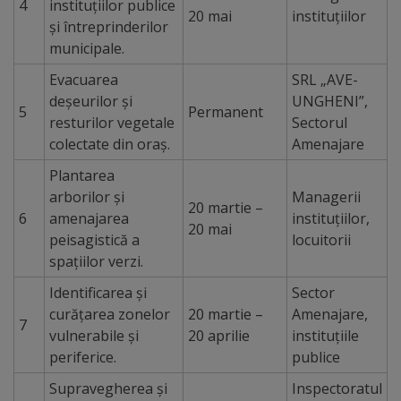
de
4
instituțiilor publice
20 mai
instituțiilor
și întreprinderilor
cerere
municipale.
Evacuarea
SRL „AVE-
Arhitectură
deșeurilor și
UNGHENI”,
5
Permanent
și
resturilor vegetale
Sectorul
colectate din oraș.
Amenajare
urbanism
Plantarea
Transparență
arborilor și
Managerii
20 martie –
6
amenajarea
instituțiilor,
decizională
20 mai
peisagistică a
locuitorii
spațiilor verzi.
Proiecte
Identificarea și
Sector
de
curățarea zonelor
20 martie –
Amenajare,
7
vulnerabile și
20 aprilie
instituțiile
decizii
periferice.
publice
Decizii
Supravegherea și
Inspectoratul