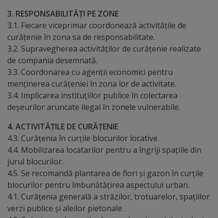
Diplome
3. RESPONSABILITĂȚI PE ZONE
de
3.1. Fiecare viceprimar coordonează activitățile de
Excelență
curățenie în zona sa de responsabilitate.
3.2. Supravegherea activităților de curățenie realizate
Ungheniul
de compania desemnată.
3.3. Coordonarea cu agenții economici pentru
turistic
menținerea curățeniei în zona lor de activitate.
3.4. Implicarea instituțiilor publice în colectarea
Obiective
deșeurilor aruncate ilegal în zonele vulnerabile.
turistice
4. ACTIVITĂȚILE DE CURĂȚENIE
4.3. Curățenia în curțile blocurilor locative.
Sculpturi
4.4. Mobilizarea locatarilor pentru a îngriji spațiile din
jurul blocurilor.
(harta
4.5. Se recomandă plantarea de flori și gazon în curțile
sculpturilor)
blocurilor pentru îmbunătățirea aspectului urban.
4.1. Curățenia generală a străzilor, trotuarelor, spațiilor
Monumente
verzi publice și aleilor pietonale.