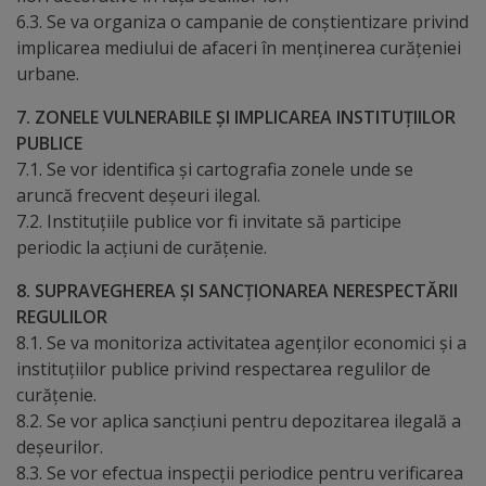
6.3. Se va organiza o campanie de conștientizare privind
Galerii
implicarea mediului de afaceri în menținerea curățeniei
urbane.
foto
7. ZONELE VULNERABILE ȘI IMPLICAREA INSTITUȚIILOR
Administrație
PUBLICE
7.1. Se vor identifica și cartografia zonele unde se
Primărie
aruncă frecvent deșeuri ilegal.
7.2. Instituțiile publice vor fi invitate să participe
periodic la acțiuni de curățenie.
Primar
8. SUPRAVEGHEREA ȘI SANCȚIONAREA NERESPECTĂRII
Viceprimari
REGULILOR
8.1. Se va monitoriza activitatea agenților economici și a
Organigrama
instituțiilor publice privind respectarea regulilor de
curățenie.
Aparatul
8.2. Se vor aplica sancțiuni pentru depozitarea ilegală a
deșeurilor.
primăriei
8.3. Se vor efectua inspecții periodice pentru verificarea