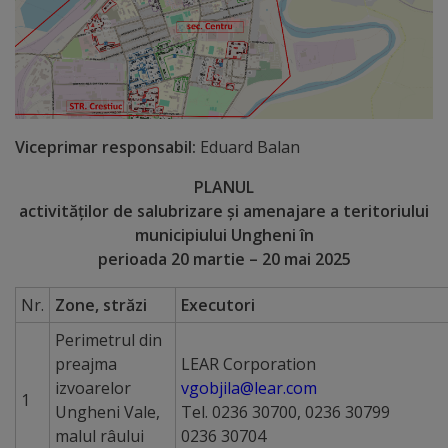
Deplasări
Bugetare
participativă
Utile
Viceprimar responsabil:
Eduard Balan
PLANUL
Transport
activităţilor de salubrizare şi amenajare a teritoriului
municipiului Ungheni în
Rețeaua
perioada 20 martie – 20 mai 2025
transportului
Nr.
Zone, străzi
Executori
public
Perimetrul din
Lista
preajma
LEAR Corporation
izvoarelor
vgobjila@lear.com
stațiilor
1
Ungheni Vale,
Tel. 0236 30700, 0236 30799
de
malul râului
0236 30704