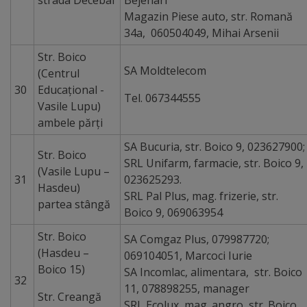
strada Decebal
Bejenari
Magazin Piese auto, str. Romană
34a, 060504049, Mihai Arsenii
Str. Boico
SA Moldtelecom
(Centrul
30
Educațional -
Tel. 067344555
Vasile Lupu)
ambele părţi
SA Bucuria, str. Boico 9, 023627900;
Str. Boico
SRL Unifarm, farmacie, str. Boico 9,
(Vasile Lupu –
31
023625293.
Hasdeu)
SRL Pal Plus, mag. frizerie, str.
partea stângă
Boico 9, 069063954
Str. Boico
SA Comgaz Plus, 079987720;
(Hasdeu –
069104051, Marcoci Iurie
Boico 15)
SA Incomlac, alimentara, str. Boico
32
11, 078898255, manager
Str. Creangă
SRL Ecolux, mag. angro, str. Boico