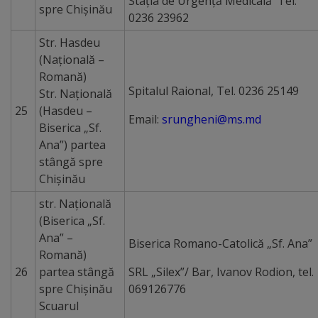
Staţia de Urgență Medicală Tel.
spre Chişinău
0236 23962
Contacte
Str. Hasdeu
(Naţională –
Romană)
Spitalul Raional, Tel. 0236 25149
Str. Naţională
25
(Hasdeu –
Email:
srungheni@ms.md
Biserica „Sf.
Ana”) partea
stângă spre
Chişinău
str. Naţională
(Biserica „Sf.
Ana” –
Biserica Romano-Catolică „Sf. Ana”
Romană)
26
partea stângă
SRL „Silex”/ Bar, Ivanov Rodion, tel.
spre Chişinău
069126776
Scuarul