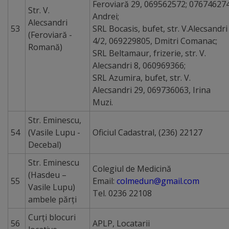
Feroviară 29, 069562572; 07674627
Str. V.
Andrei;
Alecsandri
53
SRL Bocasis, bufet, str. V.Alecsandri
(Feroviară -
4/2, 069229805, Dmitri Comanac;
Romană)
SRL Beltamaur, frizerie, str. V.
Alecsandri 8, 060969366;
SRL Azumira, bufet, str. V.
Alecsandri 29, 069736063, Irina
Muzi.
Str. Eminescu,
54
(Vasile Lupu -
Oficiul Cadastral, (236) 22127
Decebal)
Str. Eminescu
Colegiul de Medicină
(Hasdeu –
55
Email:
colmedun@gmail.com
Vasile Lupu)
Tel. 0236 22108
ambele părţi
Curţi blocuri
56
APLP, Locatarii