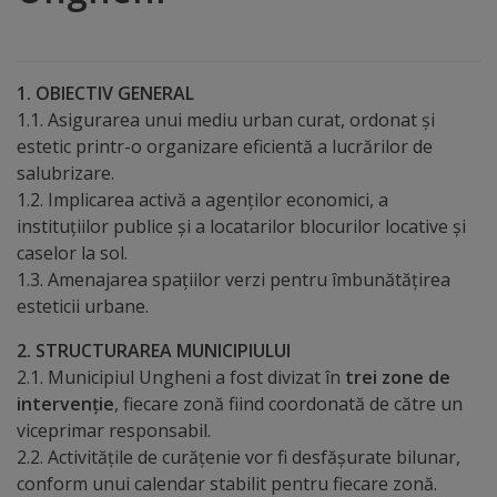
Distincții
1. OBIECTIV GENERAL
Cetățeni
1.1. Asigurarea unui mediu urban curat, ordonat și
de
estetic printr-o organizare eficientă a lucrărilor de
salubrizare.
onoare
1.2. Implicarea activă a agenților economici, a
instituțiilor publice și a locatarilor blocurilor locative și
Deținători
caselor la sol.
ai
1.3. Amenajarea spațiilor verzi pentru îmbunătățirea
esteticii urbane.
titlului
2. STRUCTURAREA MUNICIPIULUI
„Merite
2.1. Municipiul Ungheni a fost divizat în
trei zone de
pentru
intervenție
, fiecare zonă fiind coordonată de către un
viceprimar responsabil.
Ungheni”
2.2. Activitățile de curățenie vor fi desfășurate bilunar,
conform unui calendar stabilit pentru fiecare zonă.