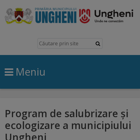
Ungheni
Prezentare
generală
Meniu
Simbolurile
orașului
Manual
brand
Program de salubrizare și
ecologizare a municipiului
Orașe
Ungheni
înfrățite