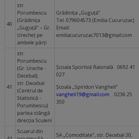
str.
Porumbescu
Grădiniţa „Guguţă”
(Grădiniţa
Tel. 079604573 (Emilia Cucuruzac)
40
„Guguţă” – Gr.
Email:
Ureche) pe
emiliacucuruzac7013@gmail.com
ambele părţi
str.
Porumbescu
Şcoala Sportivă Raională 0692 41
(Gr. Ureche -
027
Decebal);
str. Decebal
41
Şcoala „Spiridon Vangheli”
(Centrul de
vangheli19@gmail.com
0236 25
Statistică -
350
Porumbescu)
partea stângă
direcţia Sculeni
Scuarul din
SA „Comoditate”, str. Decebal 20,
42
preajma SA