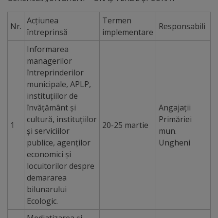
Comisii
Acțiunea
Termen
de
Nr.
Responsabili
întreprinsă
implementare
specialitate
Informarea
managerilor
Regulamentul
întreprinderilor
municipale, APLP,
Consiliului
instituțiilor de
învățământ și
Angajații
Calitate
cultură, instituțiilor
Primăriei
1
20-25 martie
și
și serviciilor
mun.
publice, agenților
Ungheni
integritate
economici și
locuitorilor despre
Servicii
demararea
bilunarului
Plăți
Ecologic.
și
Mediatizarea și