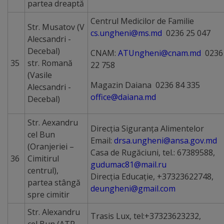
partea dreaptă
Centrul Medicilor de Familie
Str. Musatov (V
cs.ungheni@ms.md
0236 25 047
Alecsandri -
Decebal)
CNAM:
ATUngheni@cnam.md
0236
35
str. Romană
22 758
(Vasile
Magazin Daiana 0236 84 335
Alecsandri -
office@daiana.md
Decebal)
Str. Aexandru
Direcția Siguranța Alimentelor
cel Bun
Email:
drsa.ungheni@ansa.gov.md
(Oranjeriei –
Casa de Rugăciuni, tel.: 67389588,
36
Cimitirul
gudumac81@mail.ru
centrul),
Direcția Educație, +37323622748,
partea stângă
deungheni@gmail.com
spre cimitir
Str. Alexandru
Trasis Lux,
tel:+37323623232
,