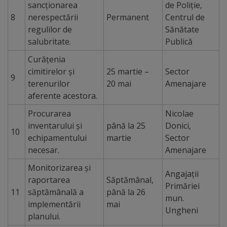
sancționarea
de Poliție,
Dispoziții
8
nerespectării
Permanent
Centrul de
regulilor de
Sănătate
salubritate.
Publică
Regulamente
Curățenia
Rapoarte
cimitirelor și
25 martie –
Sector
9
terenurilor
20 mai
Amenajare
Consultări
aferente acestora.
Procurarea
Nicolae
publice
inventarului și
până la 25
Donici,
10
echipamentului
martie
Sector
Achiziții
necesar.
Amenajare
publice
Monitorizarea și
Angajații
raportarea
Săptămânal,
Rezultate/Atribuiri
Primăriei
11
săptămânală a
până la 26
mun.
implementării
mai
Ungheni
Planuri/
planului.