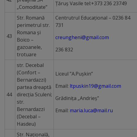
Țăruș Vasile tel:+373 236 23749
„Comoditate”
Str. Romană
Centrutrul Educaţional – 0236 84
perimetrul str.
731
Romana şi
43
creungheni@gmail.com
Boico –
gazoanele,
236 832
trotuare
str. Decebal
(Confort –
Liceul ”A.Puşkin”
Bernardazzi)
Email:
ltpuskin19@gmail.com
partea dreaptă
44
direcţia Sculeni;
Grădinița „Andrieș”
str.
Bernardazzi
Email:
maria.luca@mail.ru
(Decebal –
Hasdeu)
Str. Naţională,