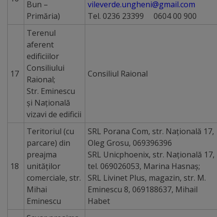
Bun –
vileverde.ungheni@gmail.com
Primăria)
Tel. 0236 23399 0604 00 900
Alegeri
Terenul
aferent
Aleg.
edificiilor
parlamentare
Consiliului
17
Consiliul Raional
Raional;
2025
Str. Eminescu
şi Naţională
Aleg.
vizavi de edificii
prez.
Teritoriul (cu
SRL Porana Com, str. Națională 17,
2024/Referend.
parcare) din
Oleg Grosu, 069396396
preajma
SRL Unicphoenix, str. Națională 17,
18
unităților
tel. 069026053, Marina Hasnaș;
Alegeri
comerciale, str.
SRL Livinet Plus, magazin, str. M.
generale
Mihai
Eminescu 8, 069188637, Mihail
Eminescu
Habet
locale