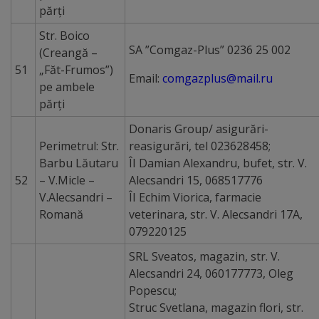
părţi
Str. Boico
SA ”Comgaz-Plus” 0236 25 002
(Creangă –
51
„Făt-Frumos”)
Email:
comgazplus@mail.ru
pe ambele
părţi
Donaris Group/ asigurări-
Perimetrul: Str.
reasigurări, tel 023628458;
Barbu Lăutaru
ÎI Damian Alexandru, bufet, str. V.
52
– V.Micle –
Alecsandri 15, 068517776
V.Alecsandri –
ÎI Echim Viorica, farmacie
Romană
veterinara, str. V. Alecsandri 17A,
079220125
SRL Sveatos, magazin, str. V.
Alecsandri 24, 060177773, Oleg
Popescu;
Struc Svetlana, magazin flori, str.