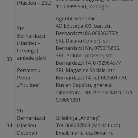
(Hasdeu – ZEL)
11, 08995560, manager
Agenţii economici:
AO Educația XXI, bar, str.
Str.
Bernardazzi 8A 068062752;
Bernardazzi
SRL Daiana Comerț, str.
(Hasdeu –
Bernardazzi f/n, 079015695,
Creangă)
SRL Solumi, pizzerie, str.
ambele părți
33
Bernardazzi 14, 0792964577
Perimetrul
SRL Magazine Sociale, str.
Pietei
Bernardazzi 14, tel. 060601770;
„Pitulicea”
Ruslan Capsîzu, gheretă
alimentară, str. Bernardazzi 11/1,
079061391
Str.
Bernardazzi
Grădiniţa „Andrieș”
34
(Hasdeu –
Tel. 068037863 (Maria Luca)
Decebal)
Email: maria.luca@mail.ru