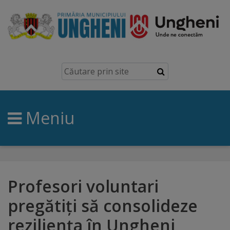
Ungheni
Prezentare
generală
Meniu
Simbolurile
orașului
Manual
brand
Profesori voluntari
pregătiți să consolideze
Orașe
reziliența în Ungheni
înfrățite