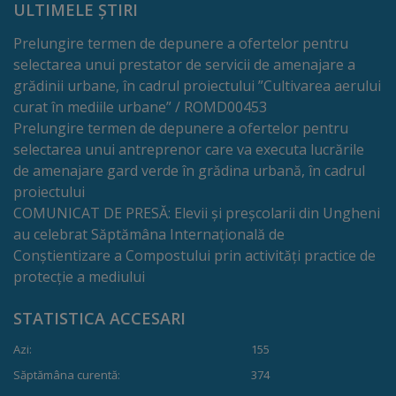
de
ULTIMELE ȘTIRI
cerere
Prelungire termen de depunere a ofertelor pentru
selectarea unui prestator de servicii de amenajare a
Arhitectură
grădinii urbane, în cadrul proiectului ”Cultivarea aerului
curat în mediile urbane” / ROMD00453
și
Prelungire termen de depunere a ofertelor pentru
urbanism
selectarea unui antreprenor care va executa lucrările
de amenajare gard verde în grădina urbană, în cadrul
Transparență
proiectului
COMUNICAT DE PRESĂ: Elevii și preșcolarii din Ungheni
decizională
au celebrat Săptămâna Internațională de
Conștientizare a Compostului prin activități practice de
Proiecte
protecție a mediului
de
STATISTICA ACCESARI
decizii
Azi:
155
Săptămâna curentă:
374
Decizii