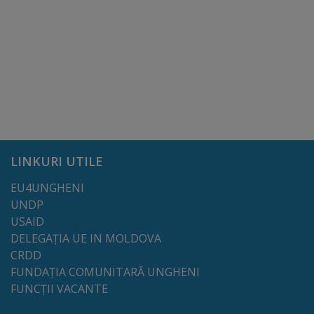
tarife
Înscrierea
copiilor
în
grădiniță/Plăți
LINKURI UTILE
Înterprinderi
EU4UNGHENI
municipale
UNDP
USAID
Comgaz-
DELEGAȚIA UE IN MOLDOVA
Plus
CRDD
FUNDAȚIA COMUNITARĂ UNGHENI
FUNCȚII VACANTE
Modele