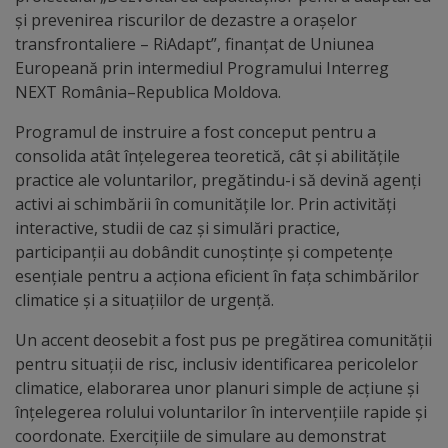
Diplome
și prevenirea riscurilor de dezastre a orașelor
de
transfrontaliere – RiAdapt”, finanțat de Uniunea
Excelență
Europeană prin intermediul Programului Interreg
NEXT România–Republica Moldova.
Ungheniul
Programul de instruire a fost conceput pentru a
turistic
consolida atât înțelegerea teoretică, cât și abilitățile
practice ale voluntarilor, pregătindu-i să devină agenți
activi ai schimbării în comunitățile lor. Prin activități
Obiective
interactive, studii de caz și simulări practice,
turistice
participanții au dobândit cunoștințe și competențe
esențiale pentru a acționa eficient în fața schimbărilor
Sculpturi
climatice și a situațiilor de urgență.
(harta
Un accent deosebit a fost pus pe pregătirea comunității
pentru situații de risc, inclusiv identificarea pericolelor
sculpturilor)
climatice, elaborarea unor planuri simple de acțiune și
înțelegerea rolului voluntarilor în intervențiile rapide și
Monumente
coordonate. Exercițiile de simulare au demonstrat