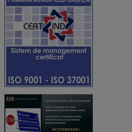
Regulamentul
de
funcționare
Integritate
și
calitate
Consiliul
Municipal
Secretar
Consilieri