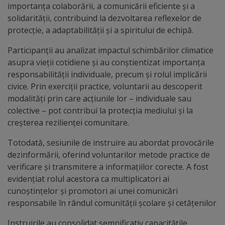
arhitecturale
importanța colaborării, a comunicării eficiente și a
solidarității, contribuind la dezvoltarea reflexelor de
Personalități
protecție, a adaptabilității și a spiritului de echipă.
marcante
Participanții au analizat impactul schimbărilor climatice
asupra vieții cotidiene și au conștientizat importanța
Sportivi
responsabilității individuale, precum și rolul implicării
civice. Prin exerciții practice, voluntarii au descoperit
de
modalități prin care acțiunile lor – individuale sau
performanță
colective – pot contribui la protecția mediului și la
creșterea rezilienței comunitare.
Orașul
Totodată, sesiunile de instruire au abordat provocările
în
dezinformării, oferind voluntarilor metode practice de
verificare și transmitere a informațiilor corecte. A fost
imagini
evidențiat rolul acestora ca multiplicatori ai
cunoștințelor și promotori ai unei comunicări
Galerie
responsabile în rândul comunității școlare și cetățenilor
video
Instruirile au consolidat semnificativ capacitățile