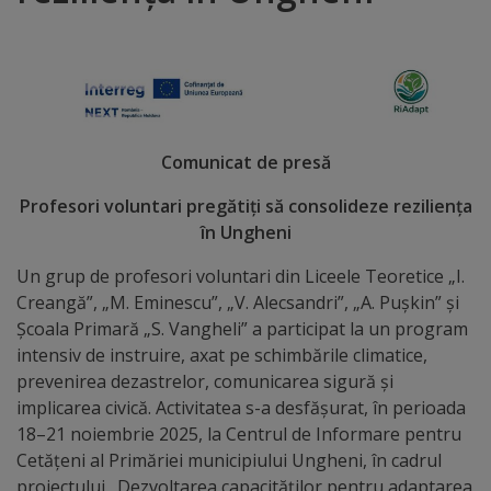
Distincții
Cetățeni
de
Comunicat de presă
onoare
Profesori voluntari pregătiți să consolideze reziliența
Deținători
în Ungheni
ai
Un grup de profesori voluntari din Liceele Teoretice „I.
Creangă”, „M. Eminescu”, „V. Alecsandri”, „A. Pușkin” și
titlului
Școala Primară „S. Vangheli” a participat la un program
„Merite
intensiv de instruire, axat pe schimbările climatice,
prevenirea dezastrelor, comunicarea sigură și
pentru
implicarea civică. Activitatea s-a desfășurat, în perioada
Ungheni”
18–21 noiembrie 2025, la Centrul de Informare pentru
Cetățeni al Primăriei municipiului Ungheni, în cadrul
proiectului „Dezvoltarea capacităților pentru adaptarea