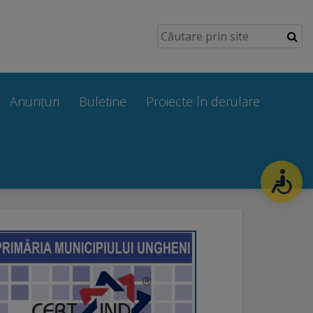
Anunțuri
Buletine
Proiecte în derulare