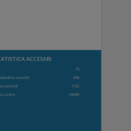
TATISTICA ACCESARI
:
70
ptămâna curentă:
998
a curentă:
1152
l curent:
59680