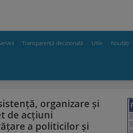
Servicii
Transparență decizională
Utile
Noutăți
sistență, organizare și
t de acțiuni
țare a politicilor și