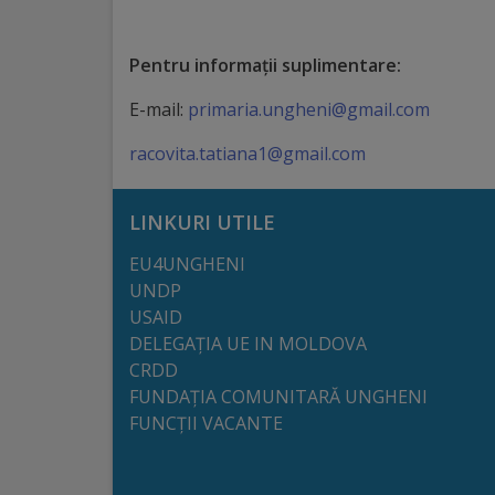
arhitecturale
Pentru informaţii suplimentare:
Personalități
marcante
E-mail:
primaria.ungheni@gmail.com
racovita.tatiana1@gmail.com
Sportivi
de
LINKURI UTILE
performanță
EU4UNGHENI
UNDP
Orașul
USAID
în
DELEGAȚIA UE IN MOLDOVA
CRDD
imagini
FUNDAȚIA COMUNITARĂ UNGHENI
FUNCȚII VACANTE
Galerie
video