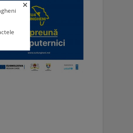
×
Ungheni
actele