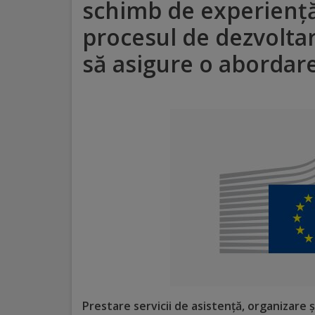
schimb de experiență
Distincții
procesul de dezvoltare
să asigure o abordare
Cetățeni
de
onoare
Deținători
ai
titlului
„Merite
pentru
Ungheni”
Prestare servicii de asistență, organizare 