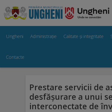
Ungheni
Prezentare
Ungheni
Administrație
Calitate și integritate
generală
Simbolurile
Contacte
orașului
Manual
Prestare servicii de a
brand
desfășurare a unui se
Orașe
interconectate de învă
înfrățite