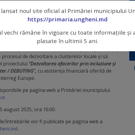
riență, menite să consolideze procesul de dezvoltare
 lansat noul site oficial al Primăriei municipiului 
e sensibilă la gen
https://primaria.ungheni.md
conștientizare de gen – noi competențe de cluster /
ul vechi rămâne în vigoare cu toate informațiile și 
plasate în ultimii 5 ani.
 să atribuie un contract de prestare servicii de
t de acțiuni interconectate de învățare a politicilor și
procesul de dezvoltare a clusterelor locale și să
l proiectului
”
Dezvoltarea afacerilor prin incluziune și
uster / DEBUTING
”
,
cu asistența financiară oferită de
nterreg Europe.
 disponibile pe pagina web a Primăriei municipiului
ice
5 august 2025, ora 16:00.
rile/întrebările vor fi publicate pe pagina web a
gheni.md
.