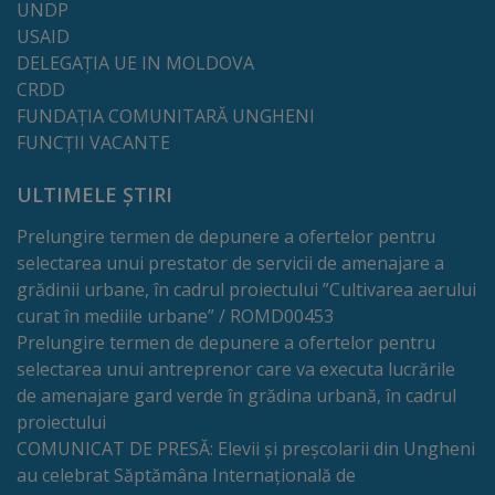
UNDP
tarife
USAID
DELEGAȚIA UE IN MOLDOVA
Înscrierea
CRDD
FUNDAȚIA COMUNITARĂ UNGHENI
copiilor
FUNCȚII VACANTE
în
ULTIMELE ȘTIRI
grădiniță/Plăți
Prelungire termen de depunere a ofertelor pentru
selectarea unui prestator de servicii de amenajare a
Înterprinderi
grădinii urbane, în cadrul proiectului ”Cultivarea aerului
municipale
curat în mediile urbane” / ROMD00453
Prelungire termen de depunere a ofertelor pentru
Comgaz-
selectarea unui antreprenor care va executa lucrările
de amenajare gard verde în grădina urbană, în cadrul
Plus
proiectului
COMUNICAT DE PRESĂ: Elevii și preșcolarii din Ungheni
Modele
au celebrat Săptămâna Internațională de