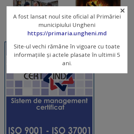
×
Galerii
A fost lansat noul site oficial al Primăriei
foto
municipiului Ungheni
https://primaria.ungheni.md
Administrație
Site-ul vechi rămâne în vigoare cu toate
Primărie
informațiile și actele plasate în ultimii 5
ani.
Primar
Viceprimari
Organigrama
Aparatul
primăriei