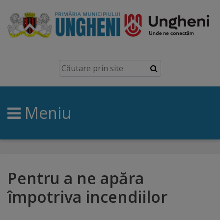
Ungheni
Prezentare
generală
Meniu
Simbolurile
orașului
Manual
brand
Pentru a ne apăra
împotriva incendiilor
Orașe
înfrățite