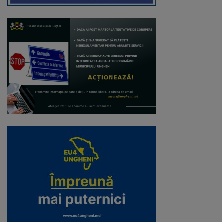
Regulamentul
de
funcționare
Integritate
și
calitate
Consiliul
Municipal
Secretar
Consilieri