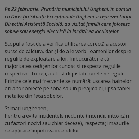
Pe 22 februarie, Primăria municipiului Ungheni, în comun
Distincții
cu Direcția Situații Excepționale Ungheni și reprezentanții
Direcției Asistență Socială, au vizitat familii care folosesc
Cetățeni
sobele sau energia electrică la încălzirea locuințelor.
de
Scopul a fost de a verifica utilizarea corectă a acestor
onoare
surse de căldură, dar și de a le vorbi oamenilor despre
regulile de exploatare a lor. Îmbucurător e că
Deținători
majoritatea cetățenilor cunosc și respectă regulile
respective. Totuși, au fost depistate unele nereguli.
ai
Printre cele mai frecvente se numără: uscarea hainelor
titlului
ori altor obiecte pe sobă sau în preajma ei, lipsa tablei
metalice din fața sobelor.
„Merite
Stimați ungheneni,
pentru
Pentru a evita incidentele nedorite (incendii, intoxicări
Ungheni”
cu factori nocivi sau chiar decese), respectați măsurile
de apărare împotriva incendiilor.