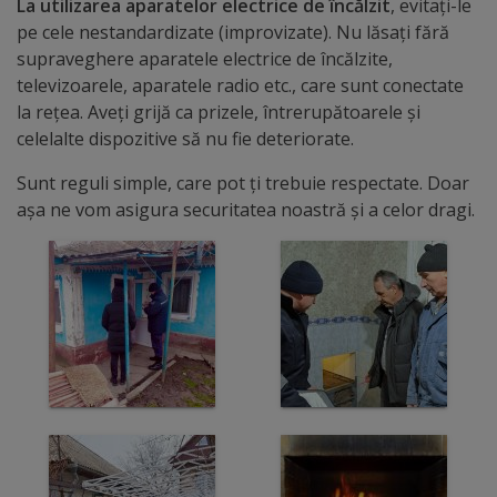
La utilizarea aparatelor electrice de încălzit
, evitați-le
arhitecturale
pe cele nestandardizate (improvizate). Nu lăsați fără
supraveghere aparatele electrice de încălzite,
Personalități
televizoarele, aparatele radio etc., care sunt conectate
marcante
la rețea. Aveți grijă ca prizele, întrerupătoarele și
celelalte dispozitive să nu fie deteriorate.
Sportivi
Sunt reguli simple, care pot ți trebuie respectate. Doar
de
așa ne vom asigura securitatea noastră și a celor dragi.
performanță
Orașul
în
imagini
Galerie
video