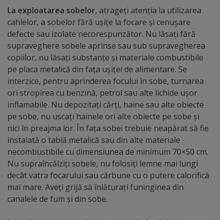
Diplome
La exploatarea sobelor
, atrageți atenția la utilizarea
de
cahlelor, a sobelor fără ușițe la focare și cenușare
Excelență
defecte sau izolate necorespunzător. Nu lăsați fără
supraveghere sobele aprinse sau sub supravegherea
copiilor, nu lăsați substanțe și materiale combustibile
Ungheniul
pe placa metalică din fața ușiței de alimentare. Se
turistic
interzice, pentru aprinderea focului în sobe, turnarea
ori stropirea cu benzină, petrol sau alte lichide ușor
Obiective
inflamabile. Nu depozitați cărți, haine sau alte obiecte
pe sobe, nu uscați hainele ori alte obiecte pe sobe și
turistice
nici în preajma lor. În fața sobei trebuie neapărat să fie
instalată o tablă metalică sau din alte materiale
Sculpturi
necombustibile cu dimensiunea de minimum 70×50 cm.
(harta
Nu supraîncălziți sobele, nu folosiți lemne mai lungi
decât vatra focarului sau cărbune cu o putere calorifică
sculpturilor)
mai mare. Aveți grijă să înlăturați funinginea din
canalele de fum și din sobe.
Monumente