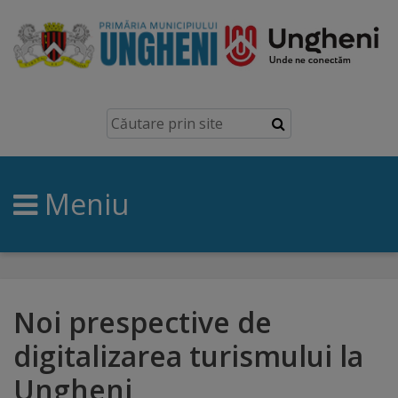
Ungheni
Prezentare
generală
Meniu
Simbolurile
orașului
Manual
brand
Noi prespective de
digitalizarea turismului la
Orașe
Ungheni
înfrățite