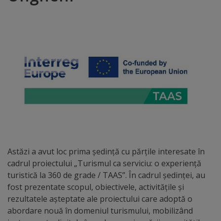
Distincții
Cetățeni
de
onoare
Deținători
ai
titlului
Astăzi a avut loc prima ședință cu părțile interesate în
„Merite
cadrul proiectului „Turismul ca serviciu: o experiență
turistică la 360 de grade / TAAS”. În cadrul ședinței, au
pentru
fost prezentate scopul, obiectivele, activitățile și
Ungheni”
rezultatele așteptate ale proiectului care adoptă o
abordare nouă în domeniul turismului, mobilizând