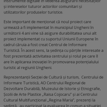
Diplome
instrumente digitale în vederea asigurării necesităților
și intereselor tuturor actorilor comunitari și
de
utilizatorilor produselor turistice.
Excelență
Este important de menționat că noul proiect care
urmează a fi implementat în municipiul Ungheni în
Ungheniul
următorii 4 ani vine să asigure durabilitatea unui alt
turistic
proiect implementat cu suportul Uniunii Europene în
cadrul căruia a fost creat Centrul de Informare
Obiective
Turistică. În acest sens, la ședința cu părțile interesate a
fost prezentată activitatea centrului și rolul pe care îl
turistice
are în aplicarea inovației în promovarea potențialului
turistic al regiunii Ungheni.
Sculpturi
Reprezentanții Secției de Cultură și turism, Centrului de
(harta
Informare Turistică, AO Centrului Regional de
sculpturilor)
Dezvoltare Durabilă, Muzeului de Istorie și Etnografie,
Școlii de Arte Plastice „Raisa Cojocaru” și ai Centrului
Cultural Multifuncțional „Regina Maria”, prezenți la
Monumente
ședință, au participat la evaluarea în comun a situației