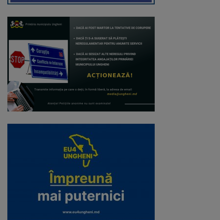
Regulamentul
de
funcționare
Integritate
și
calitate
Consiliul
Municipal
Secretar
Consilieri