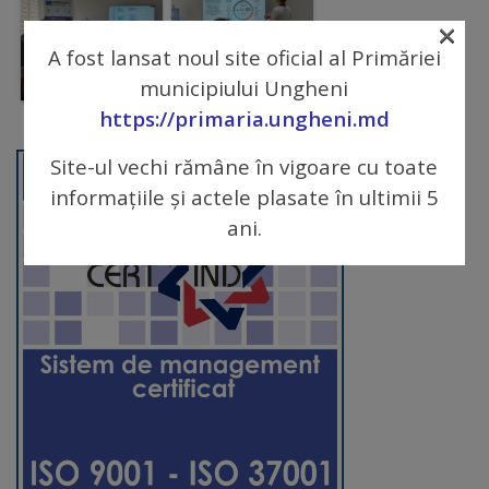
×
Galerii
A fost lansat noul site oficial al Primăriei
foto
municipiului Ungheni
https://primaria.ungheni.md
Administrație
Site-ul vechi rămâne în vigoare cu toate
Primărie
informațiile și actele plasate în ultimii 5
ani.
Primar
Viceprimari
Organigrama
Aparatul
primăriei