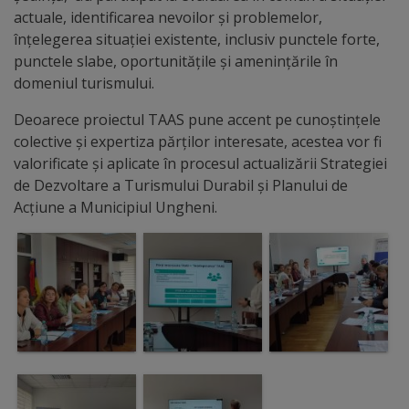
arhitecturale
actuale, identificarea nevoilor și problemelor,
înțelegerea situației existente, inclusiv punctele forte,
Personalități
punctele slabe, oportunitățile și amenințările în
domeniul turismului.
marcante
Deoarece proiectul TAAS pune accent pe cunoștințele
Sportivi
colective și expertiza părților interesate, acestea vor fi
valorificate și aplicate în procesul actualizării Strategiei
de
de Dezvoltare a Turismului Durabil și Planului de
performanță
Acțiune a Municipiul Ungheni.
Orașul
în
imagini
Galerie
video