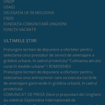
UNDP
tarife
USAID
DELEGAȚIA UE IN MOLDOVA
CRDD
Înscrierea
FUNDAȚIA COMUNITARĂ UNGHENI
copiilor
FUNCȚII VACANTE
în
ULTIMELE ȘTIRI
grădiniță/Plăți
Prelungire termen de depunere a ofertelor pentru
selectarea unui prestator de servicii de amenajare a
Înterprinderi
grădinii urbane, în cadrul proiectului ”Cultivarea aerului
municipale
curat în mediile urbane” / ROMD00453
Prelungire termen de depunere a ofertelor pentru
Comgaz-
selectarea unui antreprenor care va executa lucrările
de amenajare gard verde în grădina urbană, în cadrul
Plus
proiectului
COMUNICAT DE PRESĂ: Elevii și preșcolarii din Ungheni
Modele
au celebrat Săptămâna Internațională de