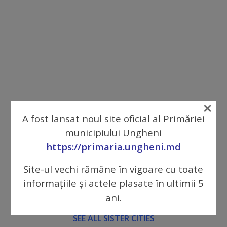
Galerii
foto
Administrație
Primărie
×
Primar
A fost lansat noul site oficial al Primăriei
municipiului Ungheni
Viceprimari
https://primaria.ungheni.md
Site-ul vechi rămâne în vigoare cu toate
Organigrama
informațiile și actele plasate în ultimii 5
Aparatul
ani.
primăriei
SEE ALL SISTER CITIES