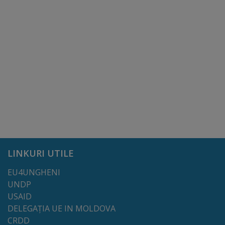
tarife
Înscrierea
copiilor
în
grădiniță/Plăți
Înterprinderi
municipale
LINKURI UTILE
Comgaz-
EU4UNGHENI
Plus
UNDP
USAID
DELEGAȚIA UE IN MOLDOVA
Modele
CRDD