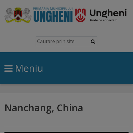
Ungheni
Prezentare
generală
Meniu
Simbolurile
orașului
Manual
brand
Nanchang, China
Orașe
înfrățite