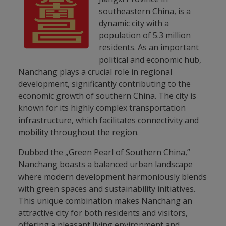
Diplome
southeastern China, is a
de
dynamic city with a
Excelență
population of 5.3 million
residents. As an important
political and economic hub,
Ungheniul
Nanchang plays a crucial role in regional
turistic
development, significantly contributing to the
economic growth of southern China. The city is
Obiective
known for its highly complex transportation
infrastructure, which facilitates connectivity and
turistice
mobility throughout the region.
Sculpturi
Dubbed the „Green Pearl of Southern China,”
Nanchang boasts a balanced urban landscape
(harta
where modern development harmoniously blends
sculpturilor)
with green spaces and sustainability initiatives.
This unique combination makes Nanchang an
Monumente
attractive city for both residents and visitors,
offering a pleasant living environment and