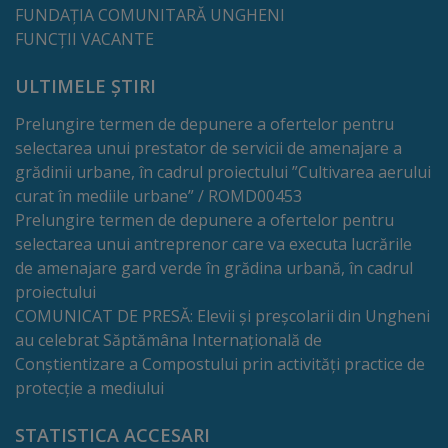
de
FUNDAȚIA COMUNITARĂ UNGHENI
FUNCȚII VACANTE
cerere
ULTIMELE ȘTIRI
Arhitectură
Prelungire termen de depunere a ofertelor pentru
și
selectarea unui prestator de servicii de amenajare a
urbanism
grădinii urbane, în cadrul proiectului ”Cultivarea aerului
curat în mediile urbane” / ROMD00453
Transparență
Prelungire termen de depunere a ofertelor pentru
selectarea unui antreprenor care va executa lucrările
decizională
de amenajare gard verde în grădina urbană, în cadrul
proiectului
Proiecte
COMUNICAT DE PRESĂ: Elevii și preșcolarii din Ungheni
au celebrat Săptămâna Internațională de
de
Conștientizare a Compostului prin activități practice de
decizii
protecție a mediului
Decizii
STATISTICA ACCESARI