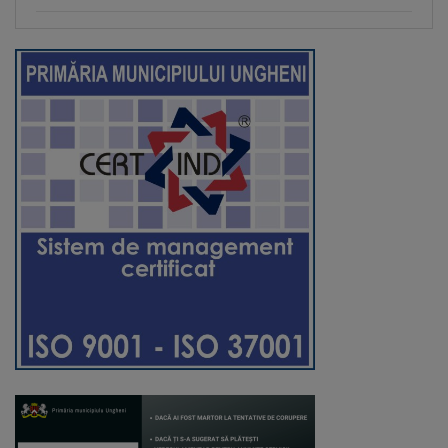
Regulamentul
de
funcționare
Integritate
și
calitate
Consiliul
Municipal
Secretar
Consilieri