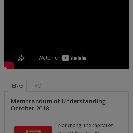
Distincții
Cetățeni
de
onoare
Deținători
ai
titlului
ENG
RO
„Merite
Memorandum of Understanding –
pentru
October 2018
Ungheni”
Nanchang, the capital of
Jiangxi Province in