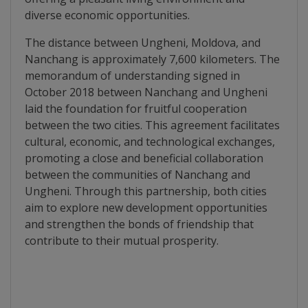
arhitecturale
diverse economic opportunities.
Personalități
The distance between Ungheni, Moldova, and
Nanchang is approximately 7,600 kilometers. The
marcante
memorandum of understanding signed in
October 2018 between Nanchang and Ungheni
Sportivi
laid the foundation for fruitful cooperation
between the two cities. This agreement facilitates
de
cultural, economic, and technological exchanges,
performanță
promoting a close and beneficial collaboration
between the communities of Nanchang and
Orașul
Ungheni. Through this partnership, both cities
aim to explore new development opportunities
în
and strengthen the bonds of friendship that
imagini
contribute to their mutual prosperity.
Galerie
video