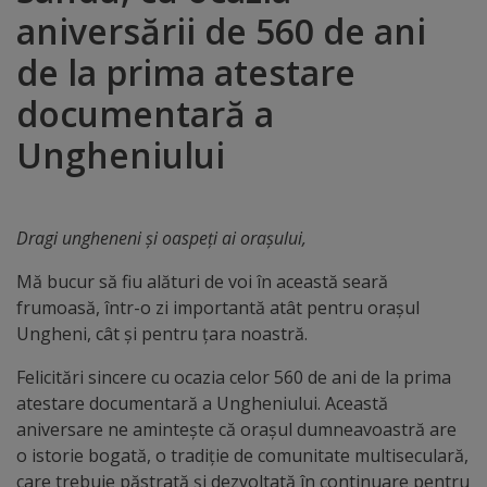
aniversării de 560 de ani
Distincții
de la prima atestare
Cetățeni
documentară a
de
Ungheniului
onoare
Deținători
Dragi ungheneni și oaspeți ai orașului,
ai
Mă bucur să fiu alături de voi în această seară
frumoasă, într-o zi importantă atât pentru orașul
titlului
Ungheni, cât și pentru țara noastră.
„Merite
Felicitări sincere cu ocazia celor 560 de ani de la prima
pentru
atestare documentară a Ungheniului. Această
Ungheni”
aniversare ne amintește că orașul dumneavoastră are
o istorie bogată, o tradiție de comunitate multiseculară,
care trebuie păstrată și dezvoltată în continuare pentru