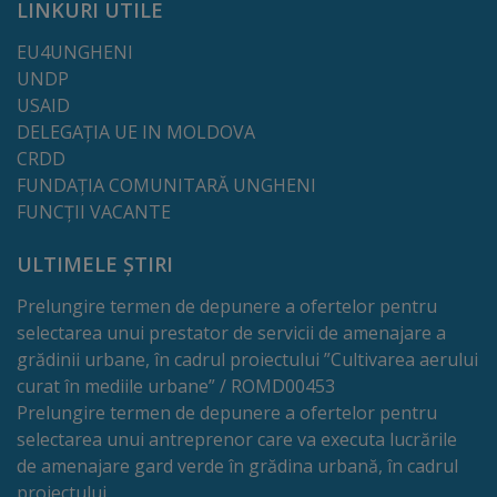
LINKURI UTILE
Dispoziții
EU4UNGHENI
UNDP
Regulamente
USAID
DELEGAȚIA UE IN MOLDOVA
Rapoarte
CRDD
FUNDAȚIA COMUNITARĂ UNGHENI
Consultări
FUNCȚII VACANTE
publice
ULTIMELE ȘTIRI
Achiziții
Prelungire termen de depunere a ofertelor pentru
selectarea unui prestator de servicii de amenajare a
publice
grădinii urbane, în cadrul proiectului ”Cultivarea aerului
curat în mediile urbane” / ROMD00453
Rezultate/Atribuiri
Prelungire termen de depunere a ofertelor pentru
selectarea unui antreprenor care va executa lucrările
Planuri/
de amenajare gard verde în grădina urbană, în cadrul
proiectului