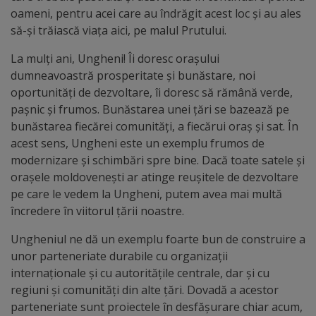
Diplome
oameni, pentru acei care au îndrăgit acest loc și au ales
de
să-și trăiască viața aici, pe malul Prutului.
Excelență
La mulți ani, Ungheni! Îi doresc orașului
dumneavoastră prosperitate și bunăstare, noi
Ungheniul
oportunități de dezvoltare, îi doresc să rămână verde,
pașnic și frumos. Bunăstarea unei țări se bazează pe
turistic
bunăstarea fiecărei comunități, a fiecărui oraș și sat. În
acest sens, Ungheni este un exemplu frumos de
Obiective
modernizare și schimbări spre bine. Dacă toate satele și
turistice
orașele moldovenești ar atinge reușitele de dezvoltare
pe care le vedem la Ungheni, putem avea mai multă
Sculpturi
încredere în viitorul țării noastre.
(harta
Ungheniul ne dă un exemplu foarte bun de construire a
unor parteneriate durabile cu organizații
sculpturilor)
internaționale și cu autoritățile centrale, dar și cu
regiuni și comunități din alte țări. Dovadă a acestor
Monumente
parteneriate sunt proiectele în desfășurare chiar acum,