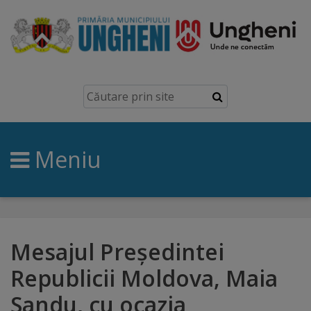
Ungheni
Prezentare
generală
Meniu
Simbolurile
orașului
Manual
brand
Mesajul Președintei
Republicii Moldova, Maia
Orașe
Sandu, cu ocazia
înfrățite