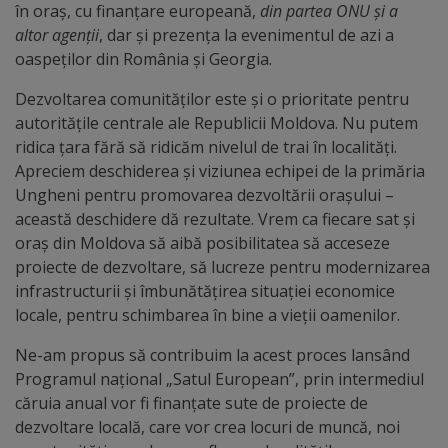
arhitecturale
în oraș, cu finanțare europeană,
din partea ONU și a
altor agenții
, dar și prezența la evenimentul de azi a
oaspeților din România și Georgia.
Personalități
marcante
Dezvoltarea comunităților este și o prioritate pentru
autoritățile centrale ale Republicii Moldova. Nu putem
ridica țara fără să ridicăm nivelul de trai în localități.
Sportivi
Apreciem deschiderea și viziunea echipei de la primăria
de
Ungheni pentru promovarea dezvoltării orașului –
această deschidere dă rezultate. Vrem ca fiecare sat și
performanță
oraș din Moldova să aibă posibilitatea să acceseze
proiecte de dezvoltare, să lucreze pentru modernizarea
Orașul
infrastructurii și îmbunătățirea situației economice
în
locale, pentru schimbarea în bine a vieții oamenilor.
imagini
Ne-am propus să contribuim la acest proces lansând
Programul național „Satul European”, prin intermediul
Galerie
căruia anual vor fi finanțate sute de proiecte de
dezvoltare locală, care vor crea locuri de muncă, noi
video