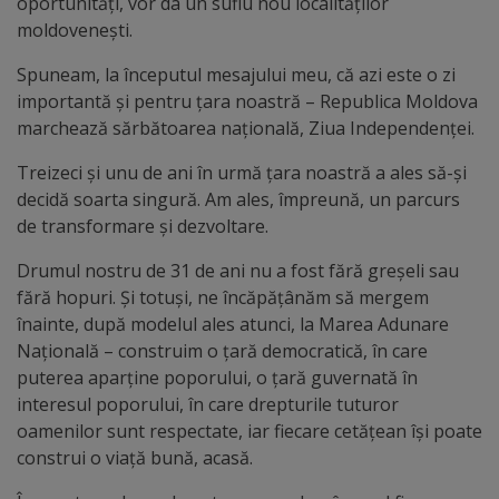
oportunități, vor da un suflu nou localităților
moldovenești.
Galerii
Spuneam, la începutul mesajului meu, că azi este o zi
foto
importantă și pentru țara noastră – Republica Moldova
marchează sărbătoarea națională, Ziua Independenței.
Administrație
Treizeci și unu de ani în urmă țara noastră a ales să-și
Primărie
decidă soarta singură. Am ales, împreună, un parcurs
de transformare și dezvoltare.
Primar
Drumul nostru de 31 de ani nu a fost fără greșeli sau
fără hopuri. Și totuși, ne încăpățânăm să mergem
Viceprimari
înainte, după modelul ales atunci, la Marea Adunare
Națională – construim o țară democratică, în care
Organigrama
puterea aparține poporului, o țară guvernată în
interesul poporului, în care drepturile tuturor
Aparatul
oamenilor sunt respectate, iar fiecare cetățean își poate
construi o viață bună, acasă.
primăriei