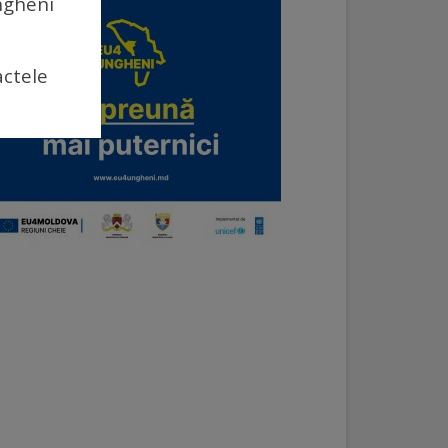
Ungheni
actele