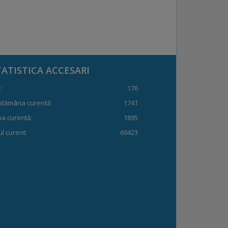
TATISTICA ACCESARI
:
176
ptămâna curentă:
1741
a curentă:
1895
l curent:
60423