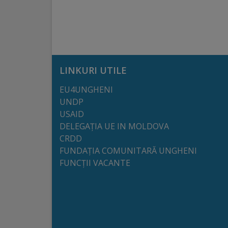
arhitecturale
Personalități
marcante
LINKURI UTILE
Sportivi
EU4UNGHENI
de
UNDP
performanță
USAID
DELEGAȚIA UE IN MOLDOVA
CRDD
Orașul
FUNDAȚIA COMUNITARĂ UNGHENI
în
FUNCȚII VACANTE
imagini
Galerie
video