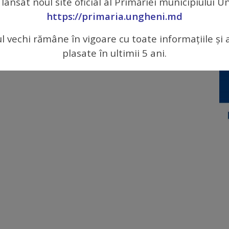
 lansat noul site oficial al Primăriei municipiului 
https://primaria.ungheni.md
ul vechi rămâne în vigoare cu toate informațiile și 
plasate în ultimii 5 ani.