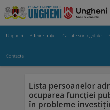
Ungheni
Prezentare
Ungheni
Administrație
Calitate și integritate
generală
Simbolurile
Contacte
orașului
Manual
Lista persoanelor ad
brand
ocuparea funcţiei pub
Orașe
în probleme investiț
înfrățite