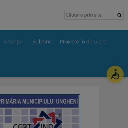
Anunțuri
Buletine
Proiecte în derulare