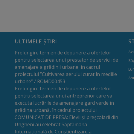
ULTIMELE ȘTIRI
S
Azi
Prelungire termen de depunere a ofertelor
pentru selectarea unui prestator de servicii de
Să
amenajare a grădinii urbane, în cadrul
Lun
proiectului ”Cultivarea aerului curat în mediile
Anu
urbane” / ROMD00453
Prelungire termen de depunere a ofertelor
pentru selectarea unui antreprenor care va
executa lucrările de amenajare gard verde în
grădina urbană, în cadrul proiectului
COMUNICAT DE PRESĂ: Elevii și preșcolarii din
Ungheni au celebrat Săptămâna
Internațională de Conștientizare a