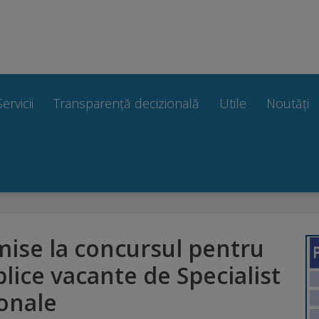
Servicii
Transparență decizională
Utile
Noutăți
mise la concursul pentru
lice vacante de Specialist
ionale