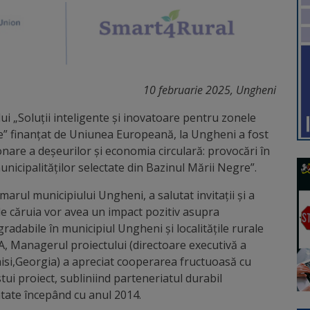
10 februarie 2025, Ungheni
lui „Soluții inteligente și inovatoare pentru zonele
re” finanțat de Uniunea Europeană, la Ungheni a fost
are a deșeurilor și economia circulară: provocări în
unicipalităților selectate din Bazinul Mării Negre”.
marul municipiului Ungheni, a salutat invitații și a
le căruia vor avea un impact pozitiv asupra
adabile în municipiul Ungheni și localitățile rurale
A, Managerul proiectului (directoare executivă a
isi,Georgia) a apreciat cooperarea fructuoasă cu
ui proiect, subliniind parteneriatul durabil
tate începând cu anul 2014.