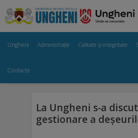
Ungheni
Prezentare
Ungheni
Administrație
Calitate și integritate
generală
Simbolurile
Contacte
orașului
Manual
La Ungheni s-a discut
brand
gestionare a deșeuril
Orașe
înfrățite