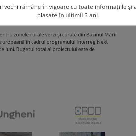
anizată la Ungheni a oferit un cadru favorabil
ul vechi rămâne în vigoare cu toate informațiile și 
ici în domeniul managementului deșeurilor, fiind
plasate în ultimii 5 ani.
ire la soluțiile inovative și eficiente care pot să
pra mediului înconjurător și sănătății oamenilor.
pentru zonele rurale verzi și curate din Bazinul Mării
Eruropeană în cadrul programului Interreg Next
 luni. Bugetul total al proiectului este de