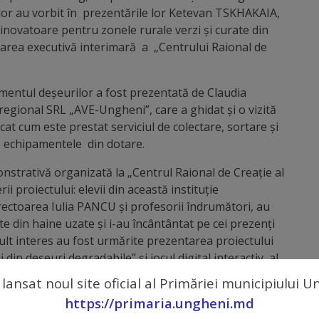
ilor au vorbit în prezentările lor Ketevan TSKHAKAIA,
 inovatoare pentru zonele rurale verzi și curate din
oarea executivă interimară a „Centrului Raional de
entul deșeurilor a fost prezentată de Claudia
gional SRL „AVE-Ungheni”, care a ghidat și o vizită
at cum este prestat serviciul de colectare, sortare și
i echipamentele din dotare.
onstrativă organizată la „Centrul Raional de Creație al
i proiectului: elevii din această instituție
directoarea Iulia PANCU și profesorii îndrumători, au
e din haine uzate și i-au încântântat pe cei prezenți
ult interes au fost urmărite prezentarea proiectului
in deșeuri degradabile” și jocul digital interactiv, al
XII-a, care au demonstrat vaste cunoștințe despre
 lansat noul site oficial al Primăriei municipiului 
https://primaria.ungheni.md