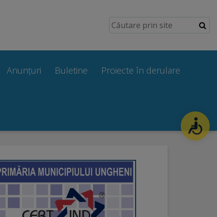
Anunțuri
Buletine
Proiecte în derulare