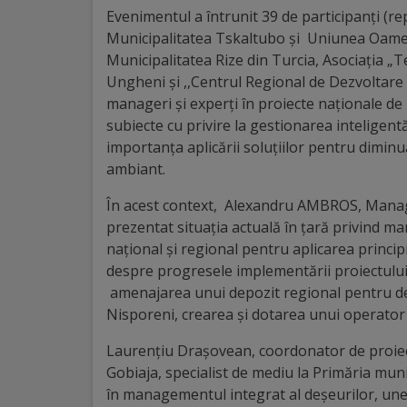
Diplome
Evenimentul a întrunit 39 de participanți (re
de
Municipalitatea Tskaltubo și Uniunea Oamenil
Municipalitatea Rize din Turcia, Asociația „
Excelență
Ungheni și ,,Centrul Regional de Dezvoltare 
manageri și experți în proiecte naționale de 
Ungheniul
subiecte cu privire la gestionarea inteligent
turistic
importanța aplicării soluțiilor pentru dimin
ambiant.
Obiective
În acest context, Alexandru AMBROS, Manage
turistice
prezentat situația actuală în țară privind ma
național și regional pentru aplicarea princip
Sculpturi
despre progresele implementării proiectului
amenajarea unui depozit regional pentru deș
(harta
Nisporeni, crearea și dotarea unui operator 
sculpturilor)
Laurențiu Drașovean, coordonator de proiect
Gobiaja, specialist de mediu la Primăria muni
Monumente
în managementul integrat al deșeurilor, unel