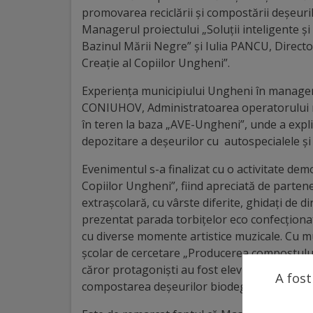
promovarea reciclării și compostării deșeur
Galerii
Managerul proiectului „Soluții inteligente și
Bazinul Mării Negre” și Iulia PANCU, Direct
foto
Creație al Copiilor Ungheni”.
Administrație
Experiența municipiului Ungheni în managem
CONIUHOV, Administratoarea operatorului re
Primărie
în teren la baza „AVE-Ungheni”, unde a explic
depozitare a deșeurilor cu autospecialele ș
Primar
Evenimentul s-a finalizat cu o activitate dem
Copiilor Ungheni”, fiind apreciată de parteneri
Viceprimari
extrașcolară, cu vârste diferite, ghidați de 
prezentat parada torbițelor eco confecționat
Organigrama
cu diverse momente artistice muzicale. Cu m
școlar de cercetare „Producerea compostului d
Aparatul
căror protagoniști au fost elevii claselor a 
A fost
compostarea deșeurilor biodegradabile.
primăriei