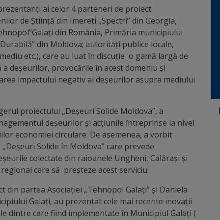
prezentanți ai celor 4 parteneri de proiect:
or de Știință din Imereti „Spectri” din Georgia,
Tehnopol”Galați din România, Primăria municipiului
Durabilă” din Moldova; autorități publice locale,
mediu etc.), care au luat în discuție o gamă largă de
ă a deșeurilor, provocările în acest domeniu și
uarea impactului negativ al deșeurilor asupra mediului
rul proiectului „Deșeuri Solide Moldova”, a
nagementul deșeurilor și acțiunile întreprinse la nivel
iilor economiei circulare. De asemenea, a vorbit
 „Deșeuri Solide în Moldova” care prevede
eurile colectate din raioanele Ungheni, Călărași și
regional care să presteze acest serviciu.
 din partea Asociației „Tehnopol Galați” și Daniela
cipiului Galați, au prezentat cele mai recente inovații
e dintre care fiind implementate în Municipiul Galați (