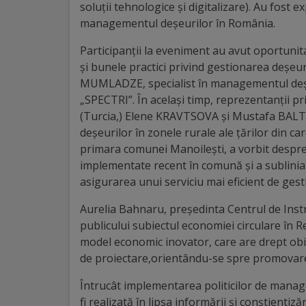
arhitecturale
soluții tehnologice și digitalizare). Au fost e
managementul deșeurilor în România.
Personalități
Participanții la eveniment au avut oportunit
marcante
și bunele practici privind gestionarea deșeu
MUMLADZE, specialist în managementul deșe
„SPECTRI”. În același timp, reprezentanții pr
Sportivi
(Turcia,) Elene KRAVTSOVA și Mustafa BALTI
de
deșeurilor în zonele rurale ale țărilor din ca
primara comunei Manoilești, a vorbit despr
performanță
implementate recent în comună și a sublini
asigurarea unui serviciu mai eficient de gest
Orașul
Aurelia Bahnaru, președinta Centrul de Instru
în
publicului subiectul economiei circulare în 
imagini
model economic inovator, care are drept obiec
de proiectare,orientându-se spre promovarea
Galerie
Întrucât implementarea politicilor de manage
video
fi realizată în lipsa informării și conștientiză