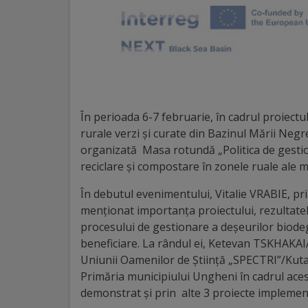
Distincții
Cetățeni
de
onoare
În perioada 6-7 februarie, în cadrul proiectu
rurale verzi și curate din Bazinul Mării Neg
Deținători
organizată Masa rotundă „Politica de gestion
reciclare și compostare în zonele ruale ale m
ai
În debutul evenimentului, Vitalie VRABIE, pri
titlului
menționat importanța proiectului, rezultate
„Merite
procesului de gestionare a deșeurilor biodegr
beneficiare. La rândul ei, Ketevan TSKHAKAI
pentru
Uniunii Oamenilor de Știință „SPECTRI”/Kuta
Ungheni”
Primăria municipiului Ungheni în cadrul acest
demonstrat și prin alte 3 proiecte implemen