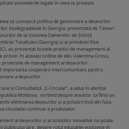
xplicate prevederile legale în ceea ce privește
atea să cunoască politica de gestionare a deșeurilor
rilor biodegradabile în Georgia, prezentată de Tamari
urilor de la Uniunea Oamenilor de Știință
imăriei Tskaltubo (Georgia) și ai primăriei Rize
CI, au prezentat bunele practici de management al
re provin. În aceeași ordine de idei, Valentina Grosu,
e proiectele de management al deșeurilor
at importanța cooperării intercomunitare pentru
ionare a deșeurilor.
ire și Consultanță „E-Circular”, a adus în atenția
Republica Moldova, vorbind despre aceasta ca fiind un
tiv eliminarea deșeurilor și a poluării încă din faza
 circulației continue a produselor.
ment al deșeurilor și al soluțiilor inovative nu poate
rii publicului larg, despre rolul educației ecologice în