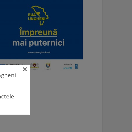
×
Ungheni
actele