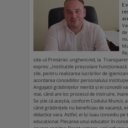
E 
Distincții
re
ac
Cetățeni
Va
de 
de
mu
onoare
Mu
Re
site-ul Primăriei: ungheni.md, la Transpar
Deținători
expres: „Instituțiile рrеșсоlаrе funcționează
ai
zile, pentru realizarea lucrărilor de igienizar
асоrdаrеa concediilor personalului instituți
titlului
Angajații grădinițelor merită și ei concedii 
„Merite
mai, când are loc procesul de instruire, marea
Se știe că aceștia, conform Codului Muncii, au
pentru
când grădinițele nu beneficiau de vacanță, er
Ungheni”
didactice vara. Astfel, ei își luau concediu p
educațional. Plecarea unui educator în conce