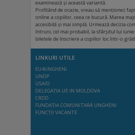
examinează și această variantă.
Profitând de ocazie, vreau să menționez faptul
Galerii
online a copiilor, ceea ce bucură. Marea ma
foto
accesibilă și mai simplă. Urmează decizia comi
întruni, cel mai probabil, la sfârșitul lui iunie
Administrație
biletele de înscriere a copiilor loc într-o grăd
Primărie
LINKURI UTILE
Primar
EU4UNGHENI
UNDP
USAID
Viceprimari
DELEGAȚIA UE IN MOLDOVA
CRDD
Organigrama
FUNDAȚIA COMUNITARĂ UNGHENI
FUNCȚII VACANTE
Aparatul
primăriei