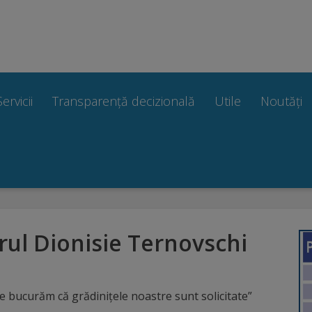
Servicii
Transparență decizională
Utile
Noutăți
rul Dionisie Ternovschi
e bucurăm că grădinițele noastre sunt solicitate”