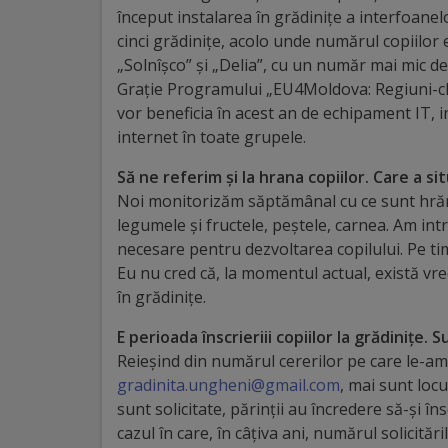
arhitecturale
început instalarea în grădinițe a interfoanel
cinci grădinițe, acolo unde numărul copiilor 
Personalități
„Solnîșco” și „Delia”, cu un număr mai mic de
Grație Programului „EU4Moldova: Regiuni-chei
marcante
vor beneficia în acest an de echipament IT, in
internet în toate grupele.
Sportivi
Să ne referim și la hrana copiilor. Care a sit
de
Noi monitorizăm săptămânal cu ce sunt hrăniț
performanță
legumele și fructele, peștele, carnea. Am in
necesare pentru dezvoltarea copilului. Pe tim
Orașul
Eu nu cred că, la momentul actual, există vre
în grădinițe.
în
E perioada înscrieriii copiilor la grădinițe. 
imagini
Reieșind din numărul cererilor pe care le-am
gradinita.ungheni@gmail.com
, mai sunt loc
Galerie
sunt solicitate, părinții au încredere să-și însc
video
cazul în care, în câțiva ani, numărul solicităr