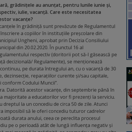
vară, grădinițele au anunțat, pentru lunile iunie și,
spectiv, iulie, vacanță. Care este necesitatea
estor vacanțe?
canțele în grădiniță sunt prevăzute de Regulamentul
înscriere a copiilor în instituțiile preșcolare din
nicipiul Ungheni, aprobat prin Decizia Consiliului
nicipal din 20.02.2020. În punctul 16 al
gulamentului respectiv (doritorii pot să-l găsească pe
ență decizională/ Regulamente), se menționează
 continuu, ре durata întregului an, cu о vacanță de 30
e, dezinsecție, reparațiilor сurепtе și/sau capitale,
ei соnfоrm Codului Muncii”.
vara. Datorită acestor vacanțe, din septembrie până în
 majoritate a educatorilor vor fi prezenți la serviciu.
 dreptul la un concediu de circa 50 de zile. Atunci
a imposibil să le oferi concediu tuturor cadrelor
e toată durata anului, ceea ce pereclita procesul
diu pe o perioadă atât de lungă influența negativ și