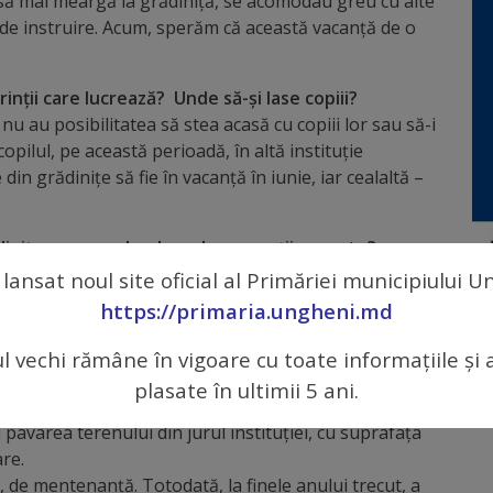
 să mai meargă la grădiniță, se acomodau greu cu alte
 de instruire. Acum, sperăm că această vacanță de o
nții care lucrează? Unde să-și lase copiii?
 nu au posibilitatea să stea acasă cu copiii lor sau să-i
opilul, pe această perioadă, în altă instituție
in grădinițe să fie în vacanță în iunie, iar cealaltă –
rădinițe sau e vorba doar de reparații curente?
 Sobolevschi” din sectorul Dănuțeni, unde, grație
 lansat noul site oficial al Primăriei municipiului 
în unitățile preșcolare din municipiul Ungheni”,
https://primaria.ungheni.md
rul Programului „EU4Moldova: Regiuni-cheie”, deja a
lă de 2369 m p. A fost o intervenție foarte necesară,
ul vechi rămâne în vigoare cu toate informațiile și 
e ardezie, era deteriorat și, pe timp de ploaie, apa
plasate în ultimii 5 ani.
u repararea cabinetului medical, a galeriilor. La
pavarea terenului din jurul instituției, cu suprafața
are.
e, de mentenanță. Totodată, la finele anului trecut, a