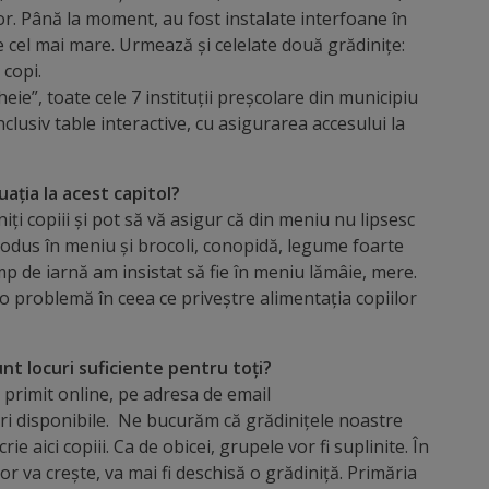
or. Până la moment, au fost instalate interfoane în
e cel mai mare. Urmează și celelate două grădinițe:
 copi.
e”, toate cele 7 instituții preșcolare din municipiu
clusiv table interactive, cu asigurarea accesului la
uația la acest capitol?
i copiii și pot să vă asigur că din meniu nu lipsesc
trodus în meniu și brocoli, conopidă, legume foarte
p de iarnă am insistat să fie în meniu lămâie, mere.
o problemă în ceea ce priveștre alimentația copiilor
Sunt locuri suficiente pentru toți?
 primit online, pe adresa de email
uri disponibile. Ne bucurăm că grădinițele noastre
rie aici copiii. Ca de obicei, grupele vor fi suplinite. În
ilor va crește, va mai fi deschisă o grădiniță. Primăria