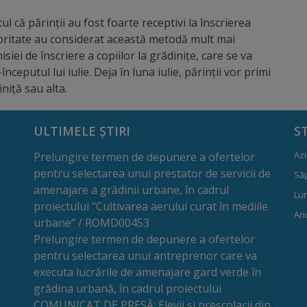
 că părinții au fost foarte receptivi la înscrierea
joritate au considerat această metodă mult mai
siei de înscriere a copiilor la grădinițe, care se va
-începutul lui iulie. Deja în luna iulie, părinții vor primi
iniță sau alta.
ULTIMELE ȘTIRI
S
Azi
Prelungire termen de depunere a ofertelor
pentru selectarea unui prestator de servicii de
Să
amenajare a grădinii urbane, în cadrul
Lun
proiectului ”Cultivarea aerului curat în mediile
Anu
urbane” / ROMD00453
Prelungire termen de depunere a ofertelor
pentru selectarea unui antreprenor care va
executa lucrările de amenajare gard verde în
grădina urbană, în cadrul proiectului
COMUNICAT DE PRESĂ: Elevii și preșcolarii din