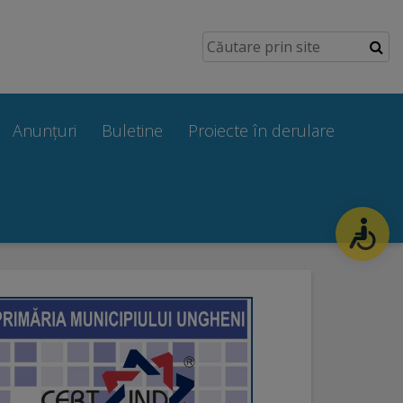
Anunțuri
Buletine
Proiecte în derulare