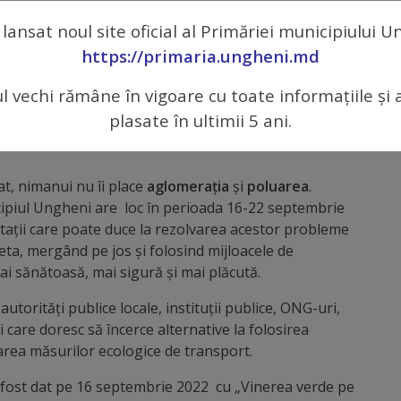
ponsabilă.
 lansat noul site oficial al Primăriei municipiului 
ipiul Ungheni face parte din Campania de
https://primaria.ungheni.md
e călătorie ecologic, creșterea accesului la mijloacele
astructurii pentru ciclism, care are ca scop să
ul vechi rămâne în vigoare cu toate informațiile și 
r de mobilitate ecologică și să pună în aplicare
plasate în ultimii 5 ani.
itorilor municipiului Ungheni către transportul urban
at, nimanui nu îi place
aglomeraţia
și
poluarea
.
ipiul Ungheni are loc în perioada 16-22 septembrie
taţii care poate duce la rezolvarea acestor probleme
eta, mergând pe jos și folosind mijloacele de
i sănătoasă, mai sigură și mai plăcută.
utorități publice locale, instituții publice, ONG-uri,
ţi care doresc să încerce alternative la folosirea
rea măsurilor ecologice de transport.
 fost dat pe 16 septembrie 2022 cu „Vinerea verde pe