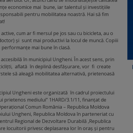
tea aerului. Or, atunci când se îmbunătățeşte calitatea
țe economice mai bune, iar talentul și investițiile
esponsabili pentru mobilitatea noastră. Hai să fim
at!
ctive, cum ar fi mersul pe jos sau cu bicicleta, au o
octor) și sunt mai productivi la locul de muncă. Copiii
au performanțe mai bune în clasă.
i accesibilă în municipiul Ungheni. În acest sens, prin
clițti, aflată în deplină desfășurare, vor fi create
rstele să aleagă mobilitatea alternativă, prietenoasă
ipiul Ungheni este organizată în cadrul proiectului
ui prietenos mediului” 1HARD/3.1/11, finanțat de
Operațional Comun România – Republica Moldova
iului Ungheni, Republica Moldova în parteneriat cu
entrul Regional de Dezvoltare Durabilă ,Republica
e locuitorii privesc deplasarea lor în oraş şi pentru