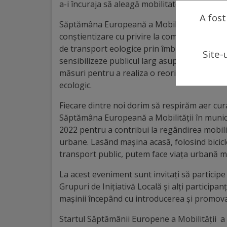
arhitecturale
a-i încuraja să aleagă mobilitatea verde, res
A fost
Săptămâna Europeană a Mobilităţii în munic
Personalități
conștientizare cu privire la comportamentul d
marcante
de transport eologice prin îmbunătățirea infr
Site-
sensibilizeze publicul larg asupra problemelo
măsuri pentru a realiza o reorientare a locu
Sportivi
ecologic.
de
Fiecare dintre noi dorim să respirăm aer cur
performanță
Săptămâna Europeană a Mobilităţii în munic
2022 pentru a contribui la regândirea mobili
Orașul
urbane. Lasând mașina acasă, folosind bicicl
transport public, putem face viața urbană ma
în
imagini
La acest eveniment sunt invitați să participe a
Grupuri de Inițiativă Locală și alți participan
mașinii începând cu introducerea și promova
Galerie
video
Startul Săptămânii Europene a Mobilităţii a