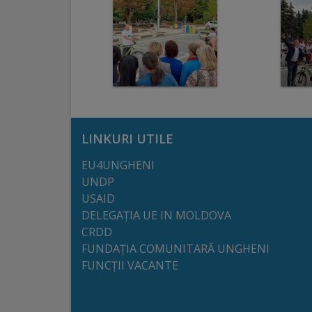
Regulamentul
de
funcționare
Integritate
și
LINKURI UTILE
calitate
EU4UNGHENI
UNDP
Consiliul
USAID
Municipal
DELEGAȚIA UE IN MOLDOVA
CRDD
FUNDAȚIA COMUNITARĂ UNGHENI
Secretar
FUNCȚII VACANTE
Consilieri