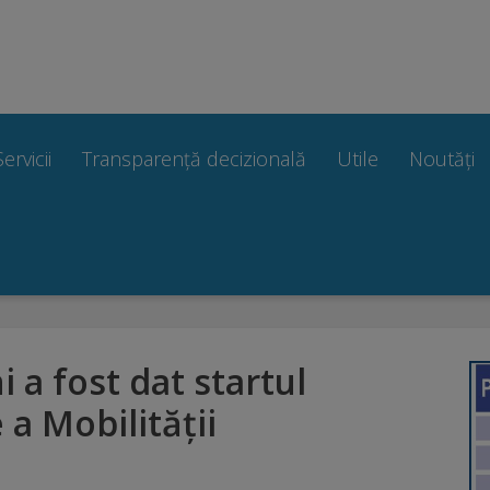
Servicii
Transparență decizională
Utile
Noutăți
 a fost dat startul
a Mobilităţii