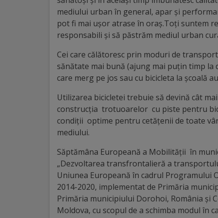
Diplome
sănătoși și în același timp îmbunătesc calita
mediului urban în general, apar și performan
de
pot fi mai ușor atrase în oraș.Toți suntem r
Excelență
responsabili și să păstrăm mediul urban cur
Cei care călătoresc prin moduri de transport a
Ungheniul
sănătate mai bună (ajung mai puțin timp la d
turistic
care merg pe jos sau cu bicicleta la școală 
Utilizarea bicicletei trebuie să devină cât ma
Obiective
construcția trotuoarelor cu piste pentru bici
turistice
condiții optime pentru cetățenii de toate vâ
mediului.
Sculpturi
Săptămâna Europeană a Mobilităţii în munic
(harta
„Dezvoltarea transfrontalieră a transportul
Uniunea Europeană în cadrul Programului 
sculpturilor)
2014-2020, implementat de Primăria municip
Primăria municipiului Dorohoi, România și C
Monumente
Moldova, cu scopul de a schimba modul în car