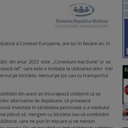
iativă a Comisiei Europene, are loc în fiecare an, în
ăţii din anul 2022 este „Conexiuni mai bune” şi se
ză-te!” care este o invitaţie la utilizarea celor trei
ersul pe biciclete, mersul pe jos sau cu transportul
lităţii din acest an încurajează cetățenii să se
ilor alternative de deplasare, să privească
bună investiție în sănătatea personală și a mediului
i mai plăcut să mergem cu bicicleta sau să combinăm
călătorie, care ne pun în mișcare și ne mențin