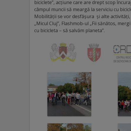
biciclete”, acțiune care are drept scop încur
câmpul muncii să meargă la serviciu cu bici
Galerii
Mobilităţii se vor desfășura și alte activități
foto
„Micul Cluj”, Flashmob-ul „Fii sănătos, mergi 
cu bicicleta – să salvăm planeta”.
Administrație
Primărie
Primar
Viceprimari
Organigrama
Aparatul
primăriei