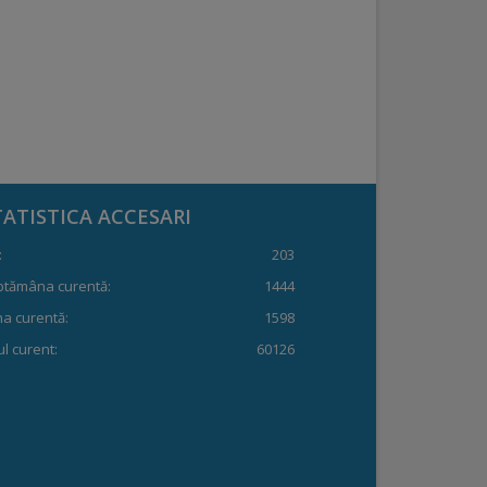
TATISTICA ACCESARI
:
203
ptămâna curentă:
1444
a curentă:
1598
l curent:
60126