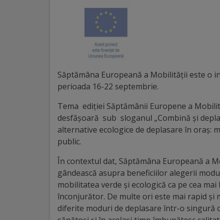
Distincții
Cetățeni
de
Săptămâna Europeană a Mobilităţii este o iniţ
onoare
perioada 16-22 septembrie.
Deținători
Tema ediţiei Săptămânii Europene a Mobilit
desfăşoară sub sloganul „Combină şi deplasea
ai
alternative ecologice de deplasare în oraş: m
titlului
public.
„Merite
În contextul dat, Săptămâna Europeană a Mobi
gândească asupra beneficiilor alegerii modur
pentru
mobilitatea verde și ecologică ca pe cea mai 
Ungheni”
înconjurător. De multe ori este mai rapid ș
diferite moduri de deplasare într-o singură 