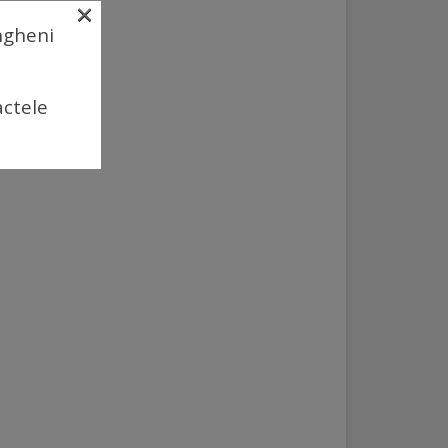
×
Ungheni
actele