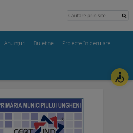
Anunțuri
Buletine
Proiecte în derulare