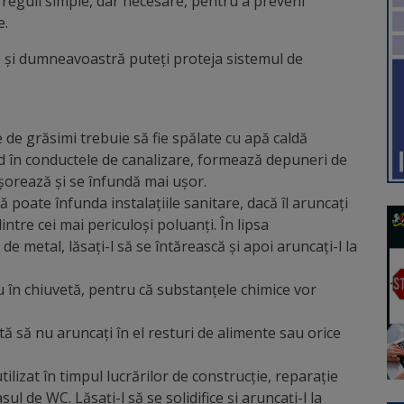
reguli simple, dar necesare, pentru a preveni
e.
 şi dumneavoastră puteţi proteja sistemul de
 de grăsimi trebuie să fie spălate cu apă caldă
nd în conductele de canalizare, formează depuneri de
cşorează şi se înfundă mai uşor.
, vă poate înfunda instalaţiile sanitare, dacă îl aruncaţi
intre cei mai periculoşi poluanţi. În lipsa
 de metal, lăsaţi-l să se întărească şi apoi aruncaţi-l la
u în chiuvetă, pentru că substanţele chimice vor
ă să nu aruncaţi în el resturi de alimente sau orice
lizat în timpul lucrărilor de construcţie, reparaţie
l de WC. Lăsaţi-l să se solidifice şi aruncaţi-l la