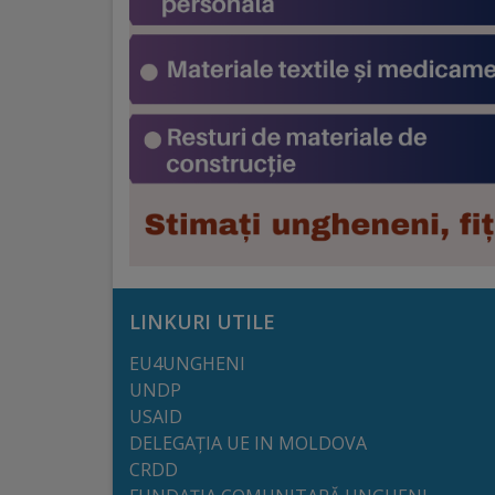
Galerii
foto
Administrație
Primărie
Primar
Viceprimari
LINKURI UTILE
EU4UNGHENI
Organigrama
UNDP
USAID
Aparatul
DELEGAȚIA UE IN MOLDOVA
primăriei
CRDD