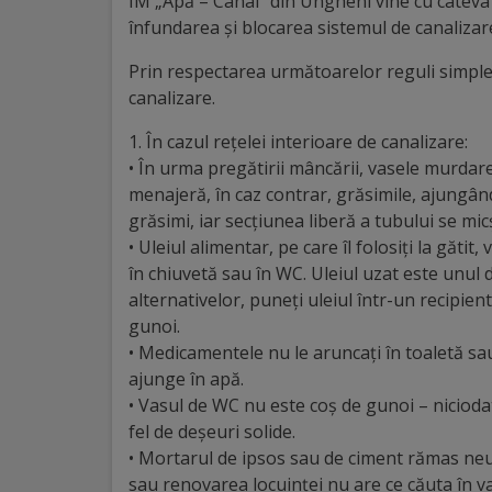
ÎM „Apă – Canal” din Ungheni vine cu câteva 
înfundarea şi blocarea sistemul de canalizar
Distincții
Prin respectarea următoarelor reguli simple
Cetățeni
canalizare.
de
1. În cazul reţelei interioare de canalizare:
• În urma pregătirii mâncării, vasele murdare
onoare
menajeră, în caz contrar, grăsimile, ajungâ
grăsimi, iar secţiunea liberă a tubului se mi
Deținători
• Uleiul alimentar, pe care îl folosiţi la gătit
ai
în chiuvetă sau în WC. Uleiul uzat este unul d
alternativelor, puneţi uleiul într-un recipient
titlului
gunoi.
„Merite
• Medicamentele nu le aruncaţi în toaletă sa
ajunge în apă.
pentru
• Vasul de WC nu este coş de gunoi – niciodat
Ungheni”
fel de deşeuri solide.
• Mortarul de ipsos sau de ciment rămas neuti
sau renovarea locuinţei nu are ce căuta în vasu