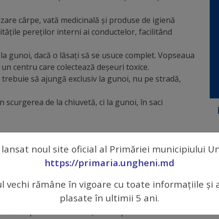
izare cârpe, vată medicinală şi produse de igienă
tăţile pereţilor interni ai conductelor, facilitând
la gunoi, dacă o lăsaţi să se usuce complet. Vopseaua
a un centru care colectează deşeuri toxice.
 trebuie să ajungă exclusiv la gunoi, nu pe stradă,
 scurgerea de la chiuvetă, ci la gunoi, în saci
bază sunt aceleaşi. În urma desfundării conductelor
 lansat noul site oficial al Primăriei municipiului 
(deşi nu ar trebuie să fie): grăsimile solidificate,
https://primaria.ungheni.md
 şi flacoanele din material plastic, cărămizi, pietre,
de racord şi de vizitare sunt menite să asigure
ul vechi rămâne în vigoare cu toate informațiile și 
ă nu aruncaţi în ele pietre, moloz sau alte deşeuri.
plasate în ultimii 5 ani.
alizării depind numai de noi, să le exploatăm