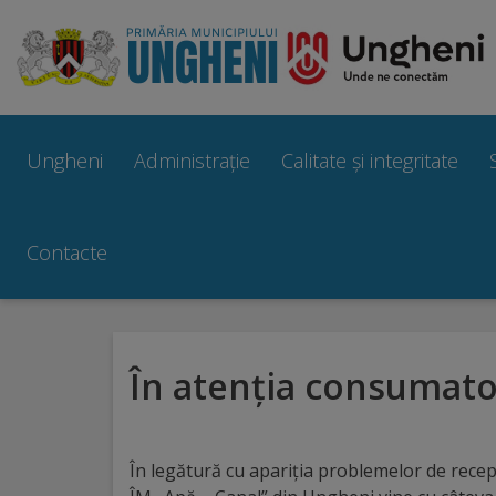
Ungheni
Prezentare
Ungheni
Administrație
Calitate și integritate
generală
Simbolurile
Contacte
orașului
Manual
În atenția consumator
brand
Orașe
În legătură cu apariția problemelor de recep
înfrățite