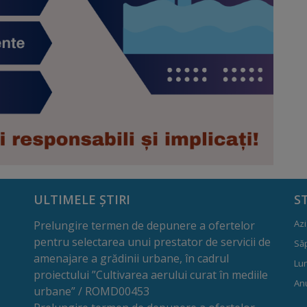
ULTIMELE ȘTIRI
S
Azi
Prelungire termen de depunere a ofertelor
pentru selectarea unui prestator de servicii de
Să
amenajare a grădinii urbane, în cadrul
Lun
proiectului ”Cultivarea aerului curat în mediile
Anu
urbane” / ROMD00453