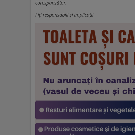
arhitecturale
corespunzător.
Fiți responsabili și implicați!
Personalități
marcante
Sportivi
de
performanță
Orașul
în
imagini
Galerie
video