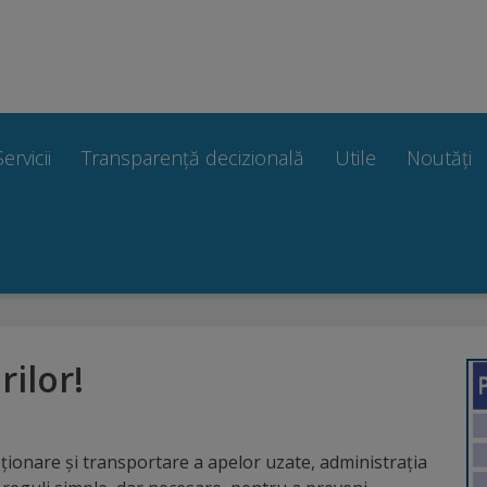
Servicii
Transparență decizională
Utile
Noutăți
ilor!
ționare și transportare a apelor uzate, administraţia