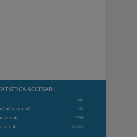
TATISTICA ACCESARI
:
142
ptămâna curentă:
142
a curentă:
2094
l curent:
60622