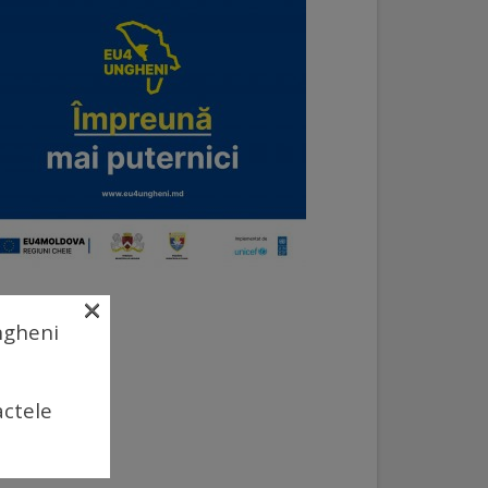
×
Ungheni
actele