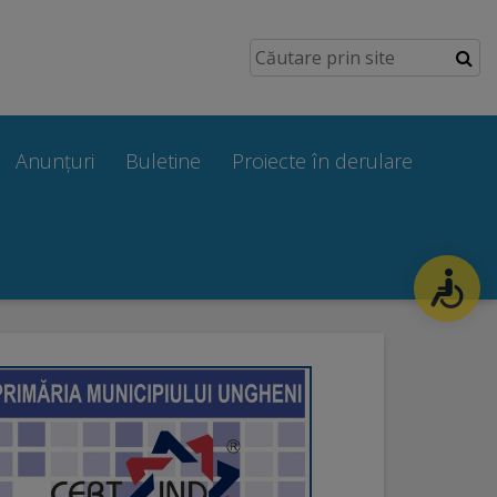
Anunțuri
Buletine
Proiecte în derulare