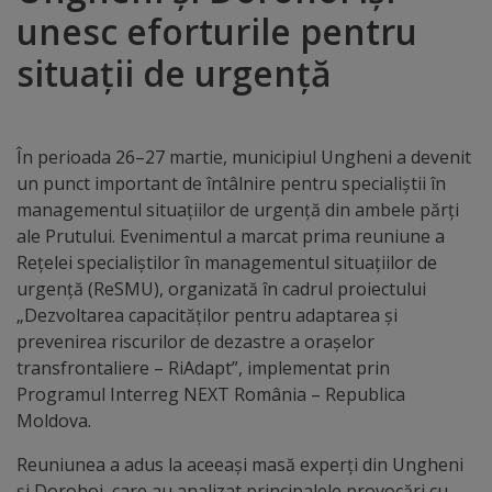
unesc eforturile pentru
Distincții
situații de urgență
Cetățeni
de
În perioada 26–27 martie, municipiul Ungheni a devenit
onoare
un punct important de întâlnire pentru specialiștii în
managementul situațiilor de urgență din ambele părți
Deținători
ale Prutului. Evenimentul a marcat prima reuniune a
Rețelei specialiștilor în managementul situațiilor de
ai
urgență (ReSMU), organizată în cadrul proiectului
titlului
„Dezvoltarea capacităților pentru adaptarea și
prevenirea riscurilor de dezastre a orașelor
„Merite
transfrontaliere – RiAdapt”, implementat prin
pentru
Programul Interreg NEXT România – Republica
Moldova.
Ungheni”
Reuniunea a adus la aceeași masă experți din Ungheni
și Dorohoi, care au analizat principalele provocări cu