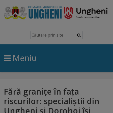
Ungheni
Prezentare
generală
Meniu
Simbolurile
orașului
Manual
brand
Fără granițe în fața
riscurilor: specialiștii din
Orașe
Ungheni și Dorohoi își
înfrățite