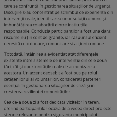
Diplome
care se confruntă în gestionarea situațiilor de urgență.
de
Discuțiile s-au concentrat pe schimbul de experiență din
Excelență
intervenții reale, identificarea unor soluții comune și
îmbunătățirea colaborării dintre instituțiile
responsabile. Concluzia participanților a fost una clară:
Ungheniul
riscurile nu țin cont de granițe, iar răspunsul eficient
turistic
necesită coordonare, comunicare și acțiuni comune.
Totodată, întâlnirea a evidențiat atât diferențele
Obiective
existente între sistemele de intervenție din cele două
turistice
țări, cât și oportunitățile reale de armonizare a
acestora. Un accent deosebit a fost pus pe rolul
Sculpturi
cetățenilor și al voluntarilor, considerați parteneri
esențiali în gestionarea situațiilor de criză și în
(harta
creșterea rezilienței comunităților.
sculpturilor)
Cea de-a doua zi a fost dedicată vizitelor în teren,
oferind participanților ocazia de a vedea direct proiecte
Monumente
și zone relevante pentru siguranța municipiului