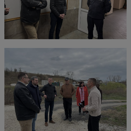
Regulamentul
de
funcționare
Integritate
și
calitate
Consiliul
Municipal
Secretar
Consilieri