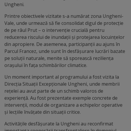
arhitecturale
Ungheni.
Printre obiectivele vizitate s-a numărat zona Ungheni-
Personalități
Vale, unde urmează să fie consolidat digul de protecție
marcante
de pe râul Prut – o intervenție crucială pentru
reducerea riscului de inundații și protejarea locuințelor
Sportivi
din apropiere. De asemenea, participanții au ajuns în
Parcul Francez, unde sunt în desfășurare lucrări bazate
de
pe soluții naturale, menite să sporească reziliența
performanță
orașului în fața schimbărilor climatice.
Un moment important al programului a fost vizita la
Orașul
Direcția Situații Excepționale Ungheni, unde membrii
în
rețelei au avut parte de un schimb valoros de
experiență. Au fost prezentate exemple concrete de
imagini
intervenții, modul de organizare a echipelor operative
și lecțiile învățate din situații critice.
Galerie
Activitățile desfășurate la Ungheni au reconfirmat
video
importanța cooperării transfrontaliere în domeniul