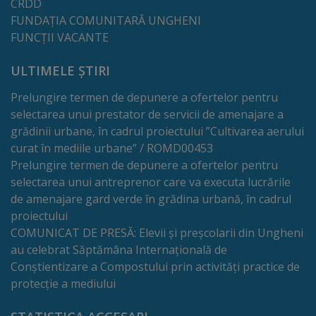
2023
CRDD
FUNDAȚIA COMUNITARĂ UNGHENI
FUNCȚII VACANTE
Condiții
de
ULTIMELE ȘTIRI
acces
Prelungire termen de depunere a ofertelor pentru
selectarea unui prestator de servicii de amenajare a
pe
grădinii urbane, în cadrul proiectului ”Cultivarea aerului
proprietăţi
curat în mediile urbane” / ROMD00453
Prelungire termen de depunere a ofertelor pentru
şi
selectarea unui antreprenor care va executa lucrările
utilizarea
de amenajare gard verde în grădina urbană, în cadrul
proiectului
partajată
COMUNICAT DE PRESĂ: Elevii și preșcolarii din Ungheni
a
au celebrat Săptămâna Internațională de
Conștientizare a Compostului prin activități practice de
infrastructurii
protecție a mediului
asociate