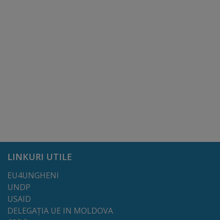
Alegeri
Aleg.
parlamentare
2025
Aleg.
prez.
2024/Referend.
LINKURI UTILE
Alegeri
EU4UNGHENI
generale
UNDP
USAID
locale
DELEGAȚIA UE IN MOLDOVA