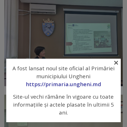
Dispoziții
Regulamente
Rapoarte
Consultări
×
publice
A fost lansat noul site oficial al Primăriei
municipiului Ungheni
Achiziții
https://primaria.ungheni.md
publice
Site-ul vechi rămâne în vigoare cu toate
Rezultate/Atribuiri
informațiile și actele plasate în ultimii 5
ani.
Planuri/