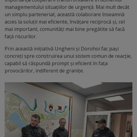
managementului situațiilor de urgență. Mai mult decât
Galerii
un simplu parteneriat, această colaborare înseamnă
acces la soluții mai eficiente, învățare reciprocă și, cel
foto
mai important, comunități mai bine pregătite să facă
față riscurilor.
Administrație
Prin această inițiativă Ungheni și Dorohoi fac pași
Primărie
concreți spre construirea unui sistem comun de reacție,
capabil să răspundă prompt și eficient în fața
Primar
provocărilor, indiferent de granițe.
Viceprimari
Organigrama
Aparatul
primăriei