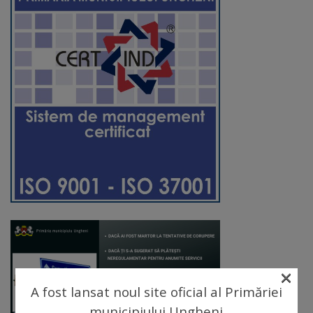
Diplome
de
Excelență
Ungheniul
turistic
Obiective
turistice
Sculpturi
(harta
sculpturilor)
×
A fost lansat noul site oficial al Primăriei
Monumente
municipiului Ungheni