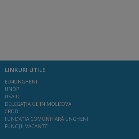
Galerii
foto
Administrație
Primărie
LINKURI UTILE
Primar
EU4UNGHENI
Viceprimari
UNDP
USAID
Organigrama
DELEGAȚIA UE IN MOLDOVA
CRDD
FUNDAȚIA COMUNITARĂ UNGHENI
Aparatul
FUNCȚII VACANTE
primăriei