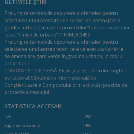
ULTIMELE ȘTIRI
Regulamentul
Prelungire termen de depunere a ofertelor pentru
de
selectarea unui prestator de servicii de amenajare a
grădinii urbane, în cadrul proiectului ”Cultivarea aerului
funcționare
curat în mediile urbane” / ROMD00453
Prelungire termen de depunere a ofertelor pentru
Integritate
selectarea unui antreprenor care va executa lucrările
și
de amenajare gard verde în grădina urbană, în cadrul
proiectului
calitate
COMUNICAT DE PRESĂ: Elevii și preșcolarii din Ungheni
au celebrat Săptămâna Internațională de
Consiliul
Conștientizare a Compostului prin activități practice de
protecție a mediului
Municipal
STATISTICA ACCESARI
Secretar
Azi:
258
Consilieri
Săptămâna curentă:
1499
Luna curentă:
1653