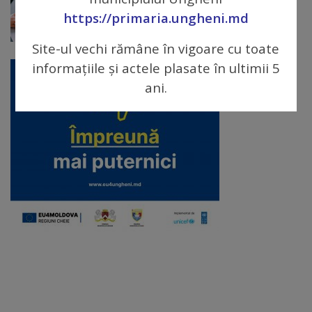
arhitecturale
https://primaria.ungheni.md
Personalități
Site-ul vechi rămâne în vigoare cu toate
informațiile și actele plasate în ultimii 5
marcante
ani.
Sportivi
de
performanță
Orașul
în
imagini
Galerie
video