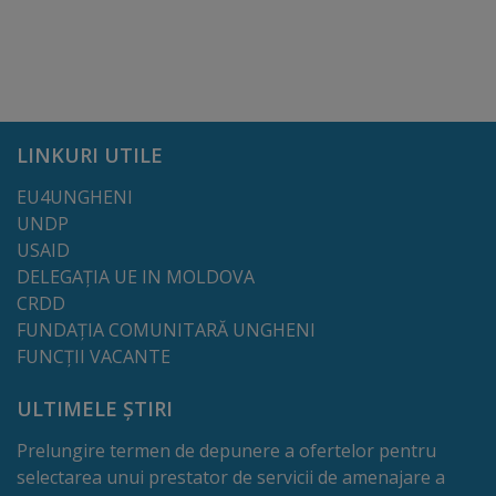
Deplasări
Bugetare
participativă
Utile
LINKURI UTILE
EU4UNGHENI
Transport
UNDP
USAID
Rețeaua
DELEGAȚIA UE IN MOLDOVA
CRDD
transportului
FUNDAȚIA COMUNITARĂ UNGHENI
public
FUNCȚII VACANTE
Lista
ULTIMELE ȘTIRI
stațiilor
Prelungire termen de depunere a ofertelor pentru
selectarea unui prestator de servicii de amenajare a
de