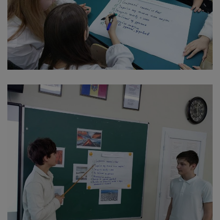
arhitecturale
Personalități
marcante
Sportivi
de
performanță
Orașul
în
imagini
Galerie
video