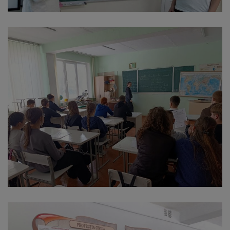
Galerii
foto
Administrație
Primărie
Primar
Viceprimari
Organigrama
Aparatul
primăriei