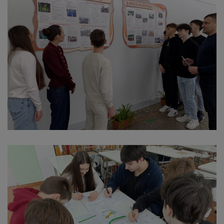
Regulamentul
de
funcționare
Integritate
și
calitate
Consiliul
Municipal
Secretar
Consilieri