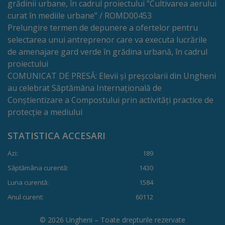
grădinii urbane, în cadrul proiectului ”Cultivarea aerului
transport
curat în mediile urbane” / ROMD00453
Prelungire termen de depunere a ofertelor pentru
public
selectarea unui antreprenor care va executa lucrările
de amenajare gard verde în grădina urbană, în cadrul
Parcări
proiectului
COMUNICAT DE PRESĂ: Elevii și preșcolarii din Ungheni
Date
au celebrat Săptămâna Internațională de
Conștientizare a Compostului prin activități practice de
de
protecție a mediului
contact
STATISTICA ACCESARI
administrator
Azi:
189
rute
Săptămâna curentă:
1430
Drumuri
Luna curentă:
1584
Anul curent:
60112
și
străzi
© 2026 Ungheni – Toate drepturile rezervate