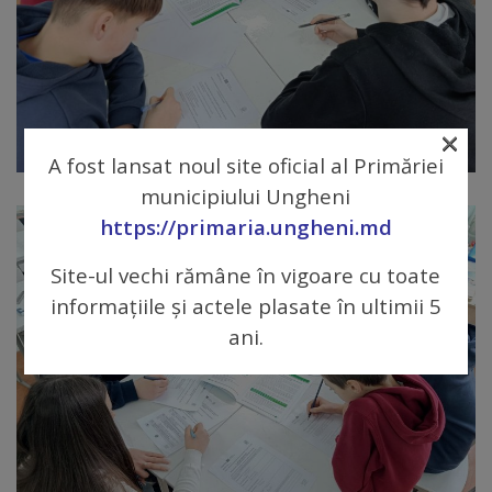
Comisii
de
specialitate
×
Regulamentul
A fost lansat noul site oficial al Primăriei
Consiliului
municipiului Ungheni
https://primaria.ungheni.md
Calitate
Site-ul vechi rămâne în vigoare cu toate
și
informațiile și actele plasate în ultimii 5
integritate
ani.
Servicii
Plăți
și