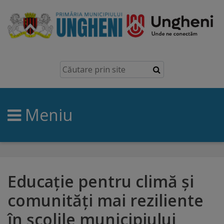
Ungheni
Prezentare
generală
Meniu
Simbolurile
orașului
Manual
brand
Educație pentru climă și
comunități mai reziliente
Orașe
în școlile municipiului
înfrățite