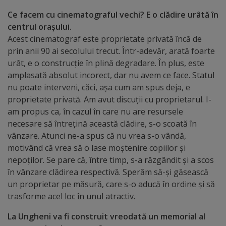
Ce facem cu cinematograful vechi? E o clădire urâtă în
Distincții
centrul orașului.
Acest cinematograf este proprietate privată încă de
Cetățeni
prin anii 90 ai secolului trecut. Într-adevăr, arată foarte
de
urât, e o construcție în plină degradare. În plus, este
amplasată absolut incorect, dar nu avem ce face. Statul
onoare
nu poate interveni, căci, așa cum am spus deja, e
proprietate privată. Am avut discuții cu proprietarul. I-
Deținători
am propus ca, în cazul în care nu are resursele
necesare să întrețină această clădire, s-o scoată în
ai
vânzare. Atunci ne-a spus că nu vrea s-o vândă,
titlului
motivând că vrea să o lase moștenire copiilor și
nepoților. Se pare că, între timp, s-a răzgândit și a scos
„Merite
în vânzare clădirea respectivă. Sperăm să-și găsească
pentru
un proprietar pe măsură, care s-o aducă în ordine și să
trasforme acel loc în unul atractiv.
Ungheni”
La Ungheni va fi construit vreodată un memorial al