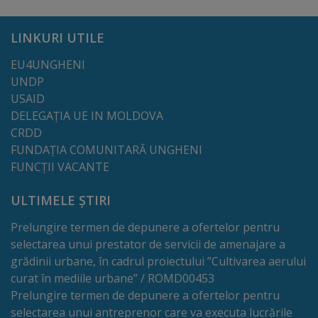
de
cerere
LINKURI UTILE
EU4UNGHENI
Arhitectură
UNDP
și
USAID
DELEGAȚIA UE IN MOLDOVA
urbanism
CRDD
FUNDAȚIA COMUNITARĂ UNGHENI
Transparență
FUNCȚII VACANTE
decizională
ULTIMELE ȘTIRI
Proiecte
Prelungire termen de depunere a ofertelor pentru
de
selectarea unui prestator de servicii de amenajare a
grădinii urbane, în cadrul proiectului ”Cultivarea aerului
decizii
curat în mediile urbane” / ROMD00453
Prelungire termen de depunere a ofertelor pentru
Decizii
selectarea unui antreprenor care va executa lucrările