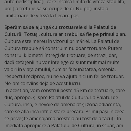
auto nedisciplinați, care încalcă limita de viteză stabilită,
arhitecturale
poliția trebuie să se ocupe de ei. Nu poți instala
limitatoare de viteză la fiecare pas.
Personalități
Sperăm să se ajungă cu trotuarele și la Palatul de
marcante
Cultură. Totuși, cultura ar trebui să fie pe primul plan.
Cultura este mereu în vizorul primăriei. La Palatul de
Sportivi
Cultură trebuie să construim nu doar trotuare. Putem
de
construi kilometri întregi de trotuare, de străzi, dar,
dacă cetățenii nu vor înțelege că sunt mult mai multe
performanță
valori în viața omului, cum ar fi: bunătatea, omenia,
respectul reciproc, nu ne va ajuta nici un fel de trotuar.
Orașul
Ne-am conviins deja de acest lucru.
în
În acest an, vom construi peste 15 km de trotuare, care
duc, apropo, și spre Palatul de Cultură. La Palatul de
imagini
Cultură, însă, e nevoie de amenajat și zona adiacentă,
care se află încă într-o stare precară. Primii pași în ceea
Galerie
ce privește amenajarea acesteia au fost deja făcuți. În
imediata apropiere a Palatului de Cultură, în scuar, am
video