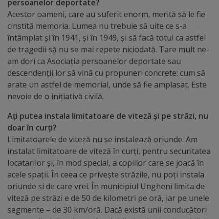
Diplome
persoanelor deportate?
Acestor oameni, care au suferit enorm, merită să le fie
de
cinstită memoria. Lumea nu trebuie să uite ce s-a
Excelență
întâmplat și în 1941, și în 1949, și să facă totul ca astfel
de tragedii să nu se mai repete niciodată. Tare mult ne-
Ungheniul
am dori ca Asociația persoanelor deportate sau
descendenții lor să vină cu propuneri concrete: cum să
turistic
arate un astfel de memorial, unde să fie amplasat. Este
nevoie de o inițiativă civilă.
Obiective
Ați putea instala limitatoare de viteză și pe st
răzi, nu
turistice
doar în curți?
Limitatoarele de viteză nu se instalează oriunde. Am
Sculpturi
instalat limitatoare de viteză în curți, pentru securitatea
(harta
locatarilor și, în mod special, a copiilor care se joacă în
acele spații. În ceea ce privește străzile, nu poți instala
sculpturilor)
oriunde și de care vrei. În municipiul Ungheni limita de
viteză pe străzi e de 50 de kilometri pe oră, iar pe unele
Monumente
segmente – de 30 km/oră. Dacă există unii conducători