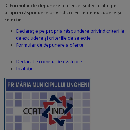
Diplome
D. Formular de depunere a ofertei și declarație pe
de
propria răspundere privind criteriile de excludere și
selecție
Excelență
Declarație pe propria răspundere privind criteriile
Ungheniul
de excludere și criteriile de selecție
Formular de depunere a ofertei
turistic
Obiective
Declaratie comisia de evaluare
Invitație
turistice
Sculpturi
(harta
sculpturilor)
Monumente