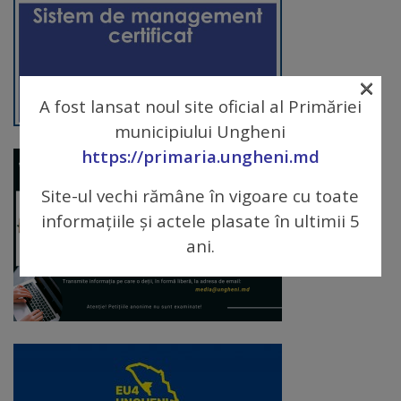
arhitecturale
Personalități
×
marcante
A fost lansat noul site oficial al Primăriei
municipiului Ungheni
Sportivi
https://primaria.ungheni.md
de
Site-ul vechi rămâne în vigoare cu toate
performanță
informațiile și actele plasate în ultimii 5
Orașul
ani.
în
imagini
Galerie
video