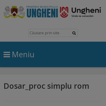
Ungheni
Prezentare
generală
Meniu
Simbolurile
orașului
Manual
brand
Dosar_proc simplu rom
Orașe
înfrățite