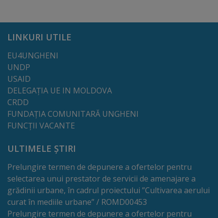
Regulamentul
de
LINKURI UTILE
funcționare
EU4UNGHENI
UNDP
Integritate
USAID
și
DELEGAȚIA UE IN MOLDOVA
CRDD
calitate
FUNDAȚIA COMUNITARĂ UNGHENI
FUNCȚII VACANTE
Consiliul
ULTIMELE ȘTIRI
Municipal
Prelungire termen de depunere a ofertelor pentru
Secretar
selectarea unui prestator de servicii de amenajare a
grădinii urbane, în cadrul proiectului ”Cultivarea aerului
Consilieri
curat în mediile urbane” / ROMD00453
Prelungire termen de depunere a ofertelor pentru