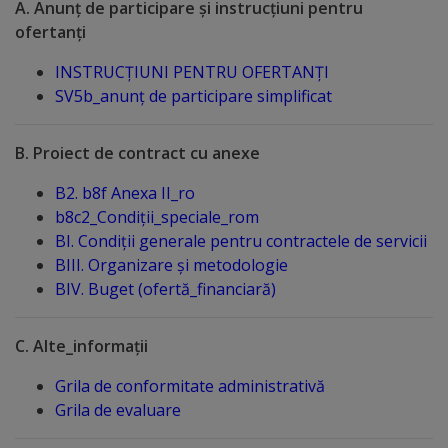
A. Anunț de participare și instrucțiuni pentru
ofertanți
Distincții
INSTRUCȚIUNI PENTRU OFERTANȚI
Cetățeni
SV5b_anunț de participare simplificat
de
B. Proiect de contract cu anexe
onoare
B2. b8f Anexa II_ro
Deținători
b8c2_Condiții_speciale_rom
BI. Condiții generale pentru contractele de servicii
ai
BIII. Organizare și metodologie
titlului
BIV. Buget (ofertă_financiară)
„Merite
C. Alte_informații
pentru
Grila de conformitate administrativă
Ungheni”
Grila de evaluare