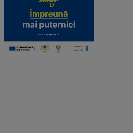
Galerii
foto
Administrație
Primărie
Primar
Viceprimari
Organigrama
Aparatul
primăriei