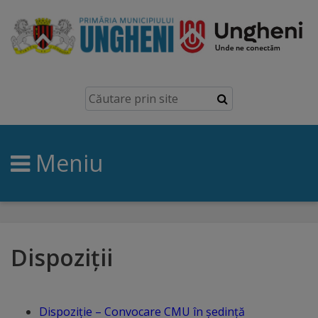
Ungheni
Prezentare
generală
Meniu
Simbolurile
orașului
Manual
brand
Dispoziții
Orașe
înfrățite
Dispoziție – Convocare CMU în ședință