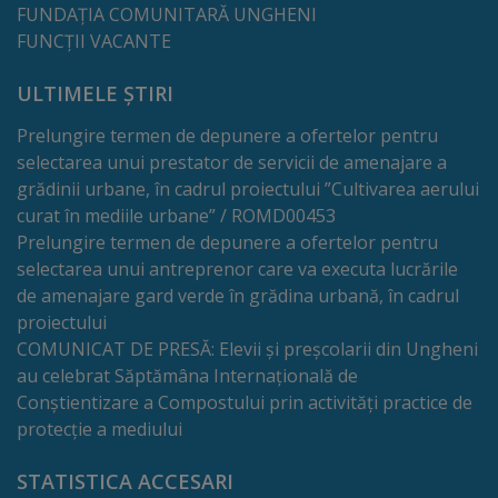
FUNDAȚIA COMUNITARĂ UNGHENI
Galerii
FUNCȚII VACANTE
foto
ULTIMELE ȘTIRI
Prelungire termen de depunere a ofertelor pentru
Administrație
selectarea unui prestator de servicii de amenajare a
grădinii urbane, în cadrul proiectului ”Cultivarea aerului
Primărie
curat în mediile urbane” / ROMD00453
Prelungire termen de depunere a ofertelor pentru
Primar
selectarea unui antreprenor care va executa lucrările
de amenajare gard verde în grădina urbană, în cadrul
Viceprimari
proiectului
COMUNICAT DE PRESĂ: Elevii și preșcolarii din Ungheni
Organigrama
au celebrat Săptămâna Internațională de
Conștientizare a Compostului prin activități practice de
Aparatul
protecție a mediului
primăriei
STATISTICA ACCESARI