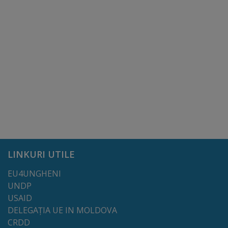
arhitecturale
Personalități
marcante
Sportivi
de
performanță
Orașul
LINKURI UTILE
în
EU4UNGHENI
imagini
UNDP
USAID
Galerie
DELEGAȚIA UE IN MOLDOVA
video
CRDD