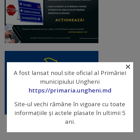
Diplome
de
Excelență
Ungheniul
turistic
×
Obiective
A fost lansat noul site oficial al Primăriei
turistice
municipiului Ungheni
https://primaria.ungheni.md
Sculpturi
Site-ul vechi rămâne în vigoare cu toate
(harta
informațiile și actele plasate în ultimii 5
sculpturilor)
ani.
Monumente