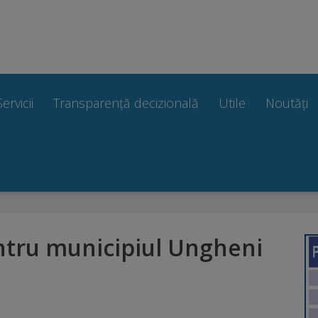
Servicii
Transparență decizională
Utile
Noutăți
tru municipiul Ungheni