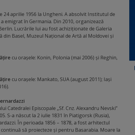
e 24 aprilie 1956 la Ungheni. A absolvit Institutul de
 a emigrat în Germania. Din 2010, organizează
rlin. Lucrările lui au fost achiziţionate de Galeria
 din Basel, Muzeul Naţional de Artă al Moldovei și
ățire
cu orașele: Konin, Polonia (mai 2006) și Reghin,
ățire
cu orașele: Mankato, SUA (august 2011); Iași
16).
Bernardazzi
ui Catedralei Episcopale „Sf. Cnz. Alexandru Nevski”
. S-a născut la 2 iulie 1831 în Piatigorsk (Rusia),
ardazzi. În perioada 1856 – 1878, a fost arhitectul
r continuă să proiecteze și pentru Basarabia. Moare la