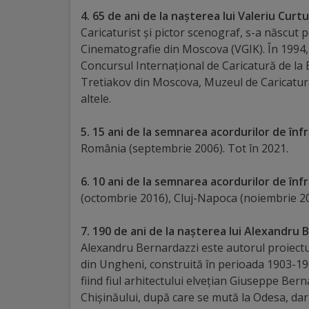
Diplome
4. 65 de ani de la nașterea lui Valeriu Curtu
de
Caricaturist și pictor scenograf, s-a născut p
Excelență
Cinematografie din Moscova (VGIK). În 1994,
Concursul Internaţional de Caricatură de la Be
Tretiakov din Moscova, Muzeul de Caricatură
Ungheniul
altele.
turistic
5. 15 ani de la semnarea acordurilor de înfr
Obiective
România (septembrie 2006). Tot în 2021.
turistice
6.
10 ani de la semnarea acordurilor de înfr
(octombrie 2016), Cluj-Napoca (noiembrie 20
Sculpturi
(harta
7. 190 de ani de la nașterea lui Alexandru 
Alexandru Bernardazzi este autorul proiectul
sculpturilor)
din Ungheni, construită în perioada 1903-1905
fiind fiul arhitectului elvețian Giuseppe Bern
Monumente
Chișinăului, după care se mută la Odesa, da