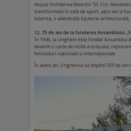
dispus închiderea Bisericii “Sf. Cnz. Alexandr
Galerii
transformată în sală de sport, apoi aici a fos
biserica, o adevărată bijuterie arhitecturală, 
foto
12. 75 de ani de la fondarea Ansamblului „
Administrație
În 1946, la Ungheni este fondat Ansamblul d
devenit o carte de vizită a orașului, reprez
Primărie
festivaluri naționale și internaționale.
În acest an, Ungheniul va împlini 559 de ani
Primar
Viceprimari
Organigrama
Aparatul
primăriei