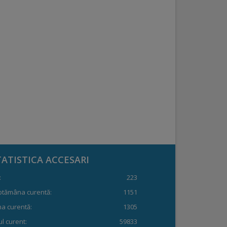
TATISTICA ACCESARI
:
223
ptămâna curentă:
1151
a curentă:
1305
l curent:
59833