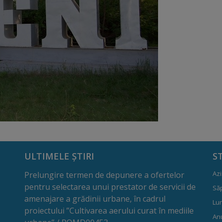
ULTIMELE ȘTIRI
S
Azi
Prelungire termen de depunere a ofertelor
pentru selectarea unui prestator de servicii de
Să
amenajare a grădinii urbane, în cadrul
Lun
proiectului ”Cultivarea aerului curat în mediile
Anu