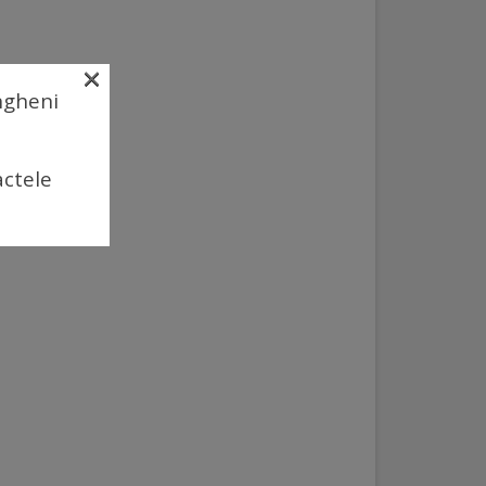
×
Ungheni
actele