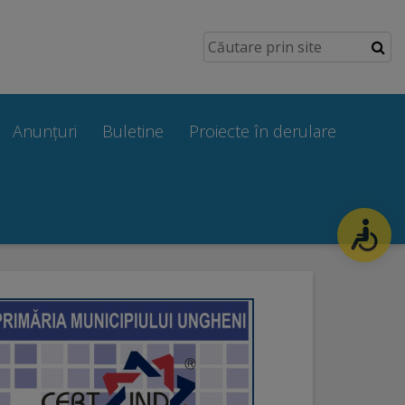
Anunțuri
Buletine
Proiecte în derulare