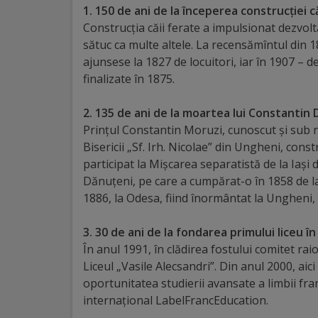
1. 150 de ani de la începerea construcției 
Distincții
Construcția căii ferate a impulsionat dezvolt
sătuc ca multe altele. La recensămîntul din 1
ajunsese la 1827 de locuitori, iar în 1907 – de
Cetățeni
finalizate în 1875.
de
2. 135 de ani de la moartea lui Constantin 
onoare
Prințul Constantin Moruzi, cunoscut și sub
Bisericii „Sf. Irh. Nicolae” din Ungheni, cons
Deținători
participat la Mișcarea separatistă de la Iași 
ai
Dănuțeni, pe care a cumpărat-o în 1858 de l
1886, la Odesa, fiind înormântat la Ungheni, î
titlului
„Merite
3. 30 de ani de la fondarea primului liceu î
În anul 1991, în clădirea fostului comitet rai
pentru
Liceul „Vasile Alecsandri”. Din anul 2000, aic
Ungheni”
oportunitatea studierii avansate a limbii fran
internațional LabelFrancEducation.