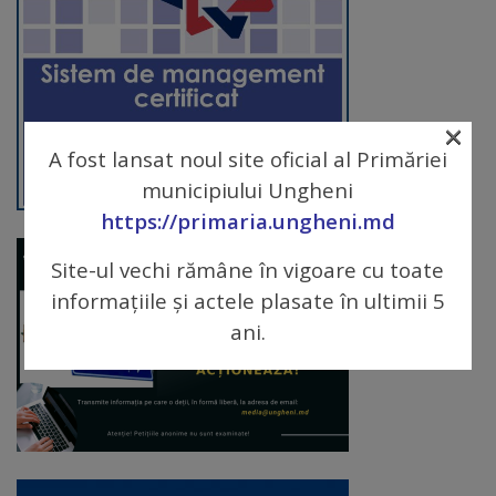
arhitecturale
Personalități
marcante
×
A fost lansat noul site oficial al Primăriei
Sportivi
municipiului Ungheni
de
https://primaria.ungheni.md
performanță
Site-ul vechi rămâne în vigoare cu toate
informațiile și actele plasate în ultimii 5
Orașul
ani.
în
imagini
Galerie
video