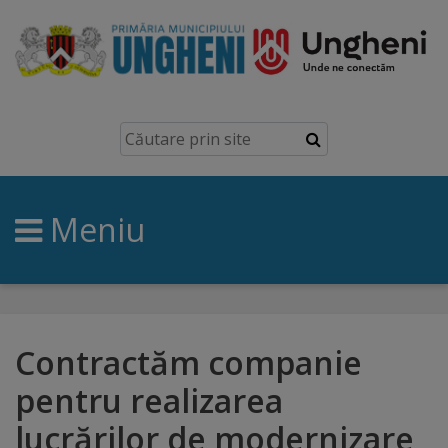
Ungheni
Prezentare
generală
Meniu
Simbolurile
orașului
Manual
brand
Contractăm companie
pentru realizarea
Orașe
lucrărilor de modernizare
înfrățite