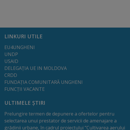
Regulamentul
de
funcționare
LINKURI UTILE
Integritate
EU4UNGHENI
și
UNDP
USAID
calitate
DELEGAȚIA UE IN MOLDOVA
CRDD
Consiliul
FUNDAȚIA COMUNITARĂ UNGHENI
FUNCȚII VACANTE
Municipal
ULTIMELE ȘTIRI
Secretar
Prelungire termen de depunere a ofertelor pentru
Consilieri
selectarea unui prestator de servicii de amenajare a
grădinii urbane, în cadrul proiectului ”Cultivarea aerului