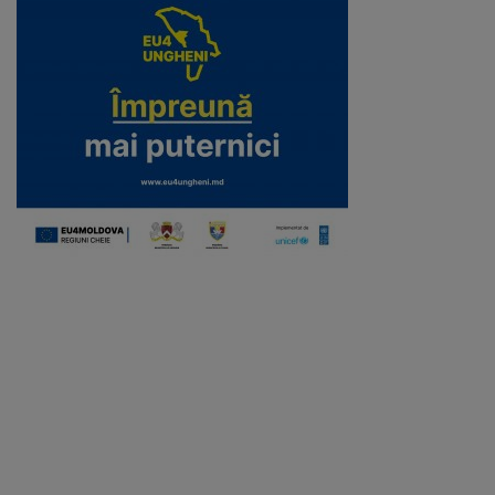
Galerii
foto
Administrație
Primărie
Primar
Viceprimari
Organigrama
Aparatul
primăriei