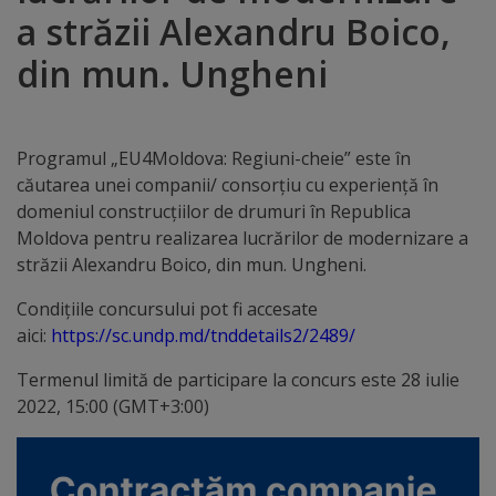
a străzii Alexandru Boico,
Distincții
din mun. Ungheni
Cetățeni
de
Programul „EU4Moldova: Regiuni-cheie” este în
onoare
căutarea unei companii/ consorțiu cu experiență în
domeniul construcțiilor de drumuri în Republica
Deținători
Moldova pentru realizarea lucrărilor de modernizare a
străzii Alexandru Boico, din mun. Ungheni.
ai
Condiţiile concursului pot fi accesate
titlului
aici:
https://sc.undp.md/tnddetails2/2489/
„Merite
Termenul limită de participare la concurs este 28 iulie
pentru
2022, 15:00 (GMT+3:00)
Ungheni”