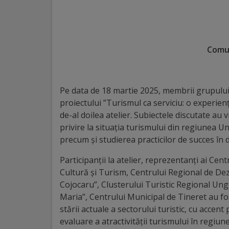
Distincții
Cetățeni
Comun
de
onoare
Pe data de 18 martie 2025, membrii grupului d
proiectului ”Turismul ca serviciu: o experienț
Deținători
de-al doilea atelier. Subiectele discutate au
ai
privire la situația turismului din regiunea 
precum și studierea practicilor de succes în d
titlului
Participanții la atelier, reprezentanți ai Ce
„Merite
Cultură și Turism, Centrului Regional de Dezv
pentru
Cojocaru”, Clusterului Turistic Regional Ung
Maria”, Centrului Municipal de Tineret au f
Ungheni”
stării actuale a sectorului turistic, cu accent
evaluare a atractivității turismului în regi