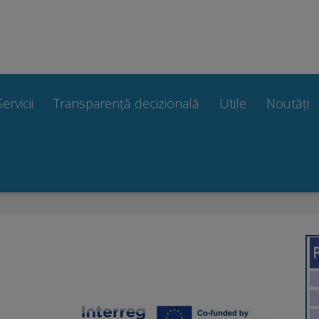
Servicii
Transparență decizională
Utile
Noutăți