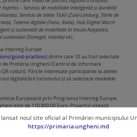
, printre care:
Foaia de parcurs digitală a orașului
xpress – Serviciu de mobilitate inteligentă și durabilă
nlanda), Serviciu de bilete Tickli (Zuid-Limburg, Țările de
Franța, Toteme digitale (Fano, Italia), Hub Digital March
igent și sustenabil de mobilitate în insula Astypalea,
l sustenabil (Donegal, Irlanda)
etc.
rma Interreg Europe
tions/good-practices
) dintre care 10 au fost selectate
ate de Primăria Ungheni (Centrul de Informare
 QR coduri). Părțile interesate participante la atelier
ul digitalizării turismului și să selecteze modelele
 Comisia Europeană prin Programul Interreg Europe,
gheni este de 110,800.00 Euro. Proiectul vizează
 în cadrul unui consorțiu compus din 10 parteneri din
 lansat noul site oficial al Primăriei municipiului 
dă în îmbunătățirea Instrumentelor de Politici locale,
https://primaria.ungheni.md
lui Ungheni.