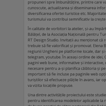
Diplome
propuneri spre îmbunătățire, printre care valo
de
cunoscute, actualizarea și diseminarea inform
diversificarea ofertei turistice etc. Majorita
Excelență
turismului va contribui semnificativ la creșt
Ungheniul
În calitate de vorbitori la atelier, și-au împ
Bălățel, de la Asociația Națională pentru T
turistic
RT Design Studio. Invitații au menționat că 
trebuie să fie valorificat și promovat. Elena
Obiective
regiunii Ungheni pe platforme locale, dar și c
telegram, youtube. În aceași ordine de idei,
turistice
pagini web bune, informative și interactive, 
necesare pentru a-și planifica călătoria și p
Sculpturi
important să fie incluse pa paginile web opți
(harta
turiștilor să efectueze plățile în avans, iar o
va vizita locațiile propuse.
sculpturilor)
Una dintre activitățile proiectului este stud
Monumente
pentru identificarea modelelor aplicabile la n