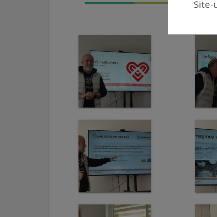
Site-
Galerii
foto
Administrație
Primărie
Primar
Viceprimari
Organigrama
Aparatul
primăriei