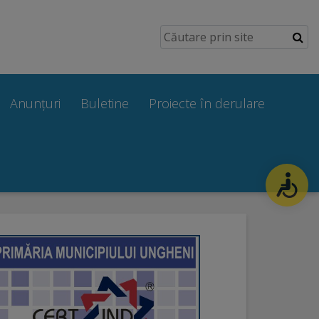
Anunțuri
Buletine
Proiecte în derulare