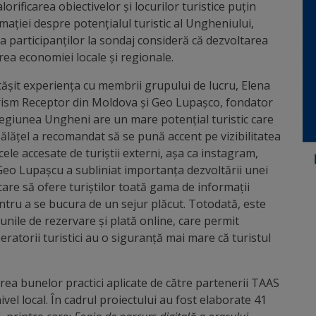
rificarea obiectivelor și locurilor turistice puțin
ației despre potențialul turistic al Ungheniului,
tea participanților la sondaj consideră că dezvoltarea
erea economiei locale și regionale.
ărtășit experiența cu membrii grupului de lucru, Elena
urism Receptor din Moldova și Geo Lupașco, fondator
regiunea Ungheni are un mare potențial turistic care
 Bălățel a recomandat să se pună accent pe vizibilitatea
ele accesate de turiștii externi, așa ca instagram,
 Geo Lupașcu a subliniat importanța dezvoltării unei
care să ofere turiștilor toată gama de informații
entru a se bucura de un sejur plăcut. Totodată, este
unile de rezervare și plată online, care permit
peratorii turistici au o siguranță mai mare că turistul
ierea bunelor practici aplicate de către partenerii TAAS
ivel local. În cadrul proiectului au fost elaborate 41