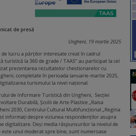
icat de presă
Ungheni, 19 martie 2025
e lucru a părților interesate creat în cadrul
ă turistică la 360 de grade / TAAS” au participat la cel
 vizat prezentarea rezultatelor chestionarelor
cu
Ungheni, completate în perioada ianuarie-martie 2025,
igitalizarea turismului la nivel național.
ntrului de Informare Turistică din Ungheni, Secției
oltare Durabilă, Școlii de Arte Plastice „Raisa
heni 2030, Centrului Cultural Multifuncțional „Regina
ost informați despre viziunea respondenților asupra
 pe digitalizare. Deși media răspunsurilor la nivelul de
une este unul moderat spre bine, sunt numeroase