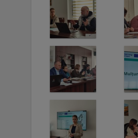
Regulamentul
de
funcționare
Integritate
și
calitate
Consiliul
Municipal
Secretar
Consilieri