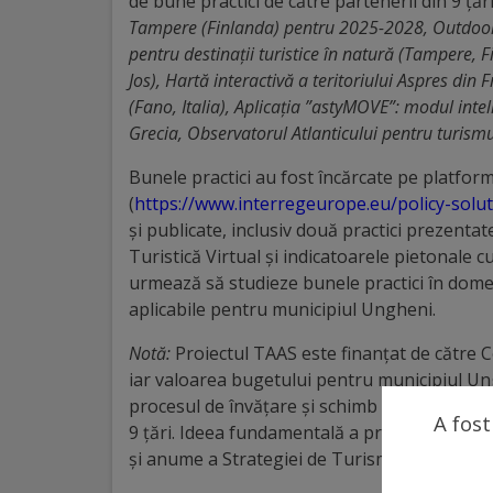
de bune practici de către partenerii din 9 țări
arhitecturale
Tampere (Finlanda) pentru 2025-2028, Outdoor E
pentru destinații turistice în natură (Tampere, Fi
Personalități
Jos), Hartă interactivă a teritoriului Aspres din 
marcante
(Fano, Italia), Aplicația ”astyMOVE”: modul intel
Grecia, Observatorul Atlanticului pentru turismu
Sportivi
Bunele practici au fost încărcate pe platfo
de
(
https://www.interregeurope.eu/policy-solu
și publicate, inclusiv două practici prezent
performanță
Turistică Virtual și indicatoarele pietonale cu
urmează să studieze bunele practici în domeni
Orașul
aplicabile pentru municipiul Ungheni.
în
Notă:
Proiectul TAAS este finanțat de către
imagini
iar valoarea bugetului pentru municipiul Un
procesul de învățare și schimb de experiență
A fost
9 țări. Ideea fundamentală a proiectului rezi
Galerie
și anume a Strategiei de Turism a municipiu
video