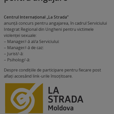
Distincții
Centrul Internațional „La Strada”
Cetățeni
anunță concurs pentru angajarea, în cadrul Serviciului
Integrat Regional din Ungheni pentru victimele
de
violenței sexuale:
onoare
– Manager/-ă al/a Serviciului:
– Manager/-ă de caz:
– Jurist/-ă:
Deținători
– Psiholog/-ă:
ai
Despre condițiile de participare pentru fiecare post
titlului
aflați accesând link-urile însoțitoare.
„Merite
pentru
Ungheni”