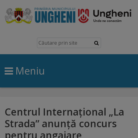
Ungheni
Prezentare
generală
Meniu
Simbolurile
orașului
Manual
brand
Centrul Internațional „La
Strada” anunță concurs
Orașe
pentru angajare
înfrățite