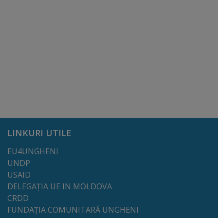
Galerii
foto
Administrație
Primărie
Primar
LINKURI UTILE
Viceprimari
EU4UNGHENI
Organigrama
UNDP
USAID
DELEGAȚIA UE IN MOLDOVA
Aparatul
CRDD
primăriei
FUNDAȚIA COMUNITARĂ UNGHENI