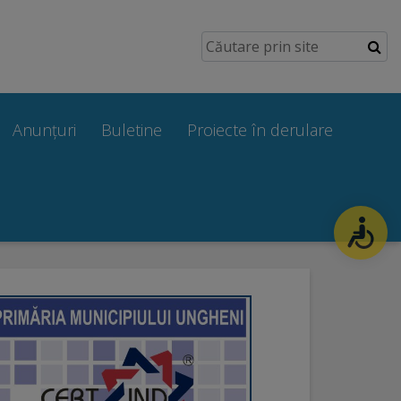
Anunțuri
Buletine
Proiecte în derulare