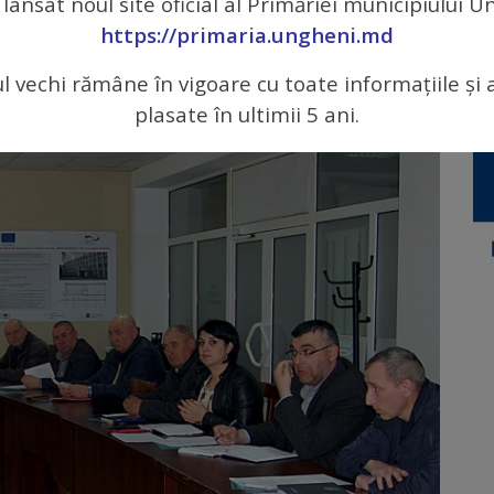
 lansat noul site oficial al Primăriei municipiului 
https://primaria.ungheni.md
ul vechi rămâne în vigoare cu toate informațiile și 
plasate în ultimii 5 ani.