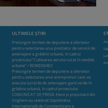
ULTIMELE ȘTIRI
S
Azi
Prelungire termen de depunere a ofertelor
pentru selectarea unui prestator de servicii de
Să
amenajare a grădinii urbane, în cadrul
Lun
proiectului ”Cultivarea aerului curat în mediile
Anu
urbane” / ROMD00453
Prelungire termen de depunere a ofertelor
pentru selectarea unui antreprenor care va
executa lucrările de amenajare gard verde în
grădina urbană, în cadrul proiectului
COMUNICAT DE PRESĂ: Elevii și preșcolarii din
Ungheni au celebrat Săptămâna
Internațională de Conștientizare a