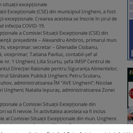
n situații excepționale
uații Excepționale (CSE) din municipiul Ungheni, a fost
ii excepționale. Crearea acesteia se înscrie în șirul de
nd infecția COVID-19.
epționale a Comisiei Situații Excepționale (CSE) din
nță: președinte – Alexandru Ambros, primarul mun.
hi, viceprimar; secretar – Ghenadie Ciobanu,
 viceprimar; Tatiana Pavliuc, contabil-șef al
ție nr. 1 Ungheni; Lilia Scurtu, șefa IMSP Centrul de
tul Direcției Raionale pentru Siguranța Alimentelor;
ntrul Sănătate Publică Ungheni; Petru Scutaru,
niuhov, administratoarea ÎM ”AVE Ungheni”; Nicolae
iei Ungheni; Natalia Iepuraș, administratoarea Zonei
epționale a Comisiei Situații Excepționale din
i va fi nevoie. În activitatea acesteia va fi inclus
nale al Comisiei Situații Excepționale din mun. Ungheni.
izii din partea Comisiei Situații Excepționale din mun.