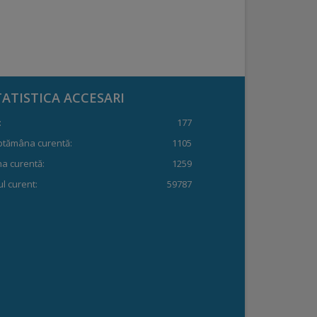
TATISTICA ACCESARI
:
177
ptămâna curentă:
1105
a curentă:
1259
l curent:
59787