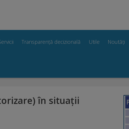
Servicii
Transparență decizională
Utile
Noutăți
orizare) în situații