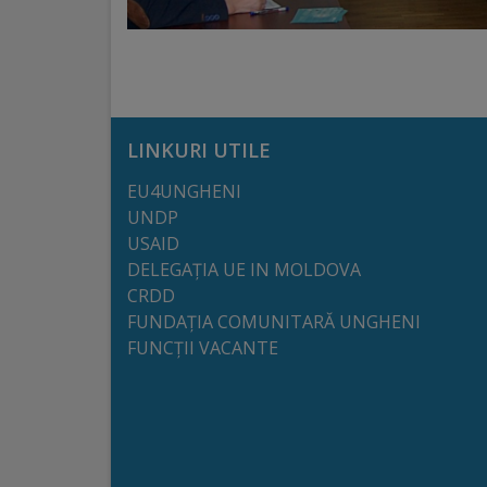
arhitecturale
Personalități
marcante
LINKURI UTILE
Sportivi
EU4UNGHENI
de
UNDP
performanță
USAID
DELEGAȚIA UE IN MOLDOVA
CRDD
Orașul
FUNDAȚIA COMUNITARĂ UNGHENI
în
FUNCȚII VACANTE
imagini
Galerie
video