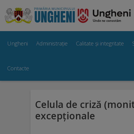
Ungheni
Prezentare
Ungheni
Administrație
Calitate și integritate
generală
Simbolurile
Contacte
orașului
Manual
Celula de criză (monit
brand
excepționale
Orașe
înfrățite