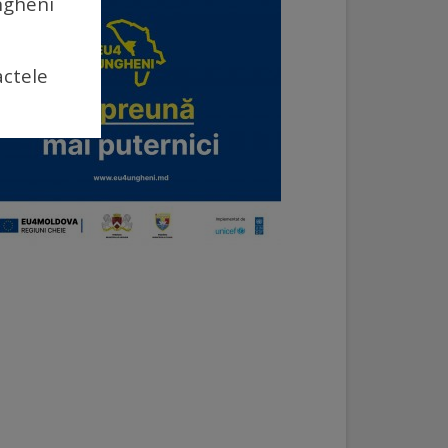
Ungheni
actele