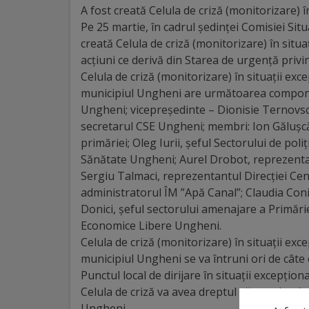
A fost creată Celula de criză (monitorizare) î
Distincții
Pe 25 martie, în cadrul ședinței Comisiei Sit
creată Celula de criză (monitorizare) în situaț
acțiuni ce derivă din Starea de urgență privi
Cetățeni
Celula de criză (monitorizare) în situații exc
de
municipiul Ungheni are următoarea compone
Ungheni; vicepreședinte – Dionisie Ternovsc
onoare
secretarul CSE Ungheni; membri: Ion Gălușcă,
primăriei; Oleg Iurii, șeful Sectorului de poli
Deținători
Sănătate Ungheni; Aurel Drobot, reprezentan
ai
Sergiu Talmaci, reprezentantul Direcției Ce
administratorul ÎM ”Apă Canal”; Claudia Co
titlului
Donici, șeful sectorului amenajare a Primăr
„Merite
Economice Libere Ungheni.
Celula de criză (monitorizare) în situații exc
pentru
municipiul Ungheni se va întruni ori de câte or
Ungheni”
Punctul local de dirijare în situații excepțio
Celula de criză va avea dreptul să aprobe dec
Ungheni.