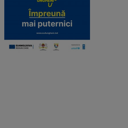
Galerii
foto
Administrație
Primărie
Primar
Viceprimari
Organigrama
Aparatul
primăriei