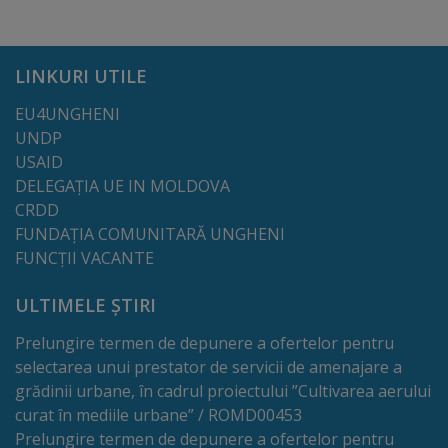
Regulamentul
de
LINKURI UTILE
funcționare
EU4UNGHENI
UNDP
Integritate
USAID
și
DELEGAȚIA UE IN MOLDOVA
CRDD
calitate
FUNDAȚIA COMUNITARĂ UNGHENI
FUNCȚII VACANTE
Consiliul
ULTIMELE ȘTIRI
Municipal
Prelungire termen de depunere a ofertelor pentru
Secretar
selectarea unui prestator de servicii de amenajare a
grădinii urbane, în cadrul proiectului ”Cultivarea aerului
Consilieri
curat în mediile urbane” / ROMD00453
Prelungire termen de depunere a ofertelor pentru