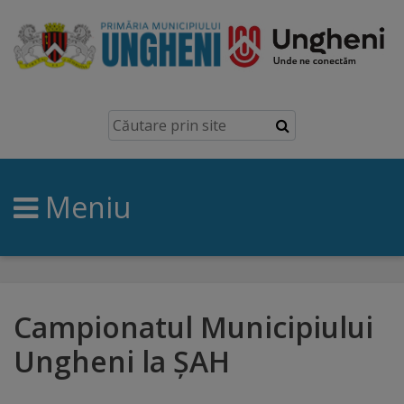
Ungheni
Prezentare
generală
Meniu
Simbolurile
orașului
Manual
brand
Campionatul Municipiului
Ungheni la ȘAH
Orașe
înfrățite