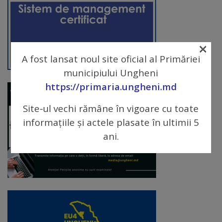
arhitecturale
Personalități
×
marcante
A fost lansat noul site oficial al Primăriei
municipiului Ungheni
Sportivi
https://primaria.ungheni.md
de
Site-ul vechi rămâne în vigoare cu toate
performanță
informațiile și actele plasate în ultimii 5
Orașul
ani.
în
imagini
Galerie
video