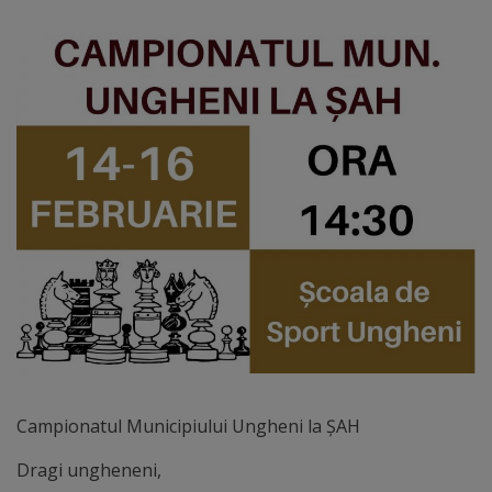
Distincții
Cetățeni
de
onoare
Deținători
ai
titlului
„Merite
pentru
Campionatul Municipiului Ungheni la ȘAH
Ungheni”
Dragi ungheneni,