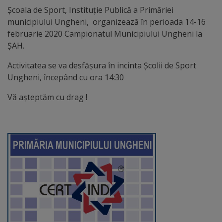
Diplome
Școala de Sport, Instituție Publică a Primăriei
de
municipiului Ungheni, organizează în perioada 14-16
Excelență
februarie 2020 Campionatul Municipiului Ungheni la
ȘAH.
Ungheniul
Activitatea se va desfășura în incinta Școlii de Sport
turistic
Ungheni, începând cu ora 14:30
Vă așteptăm cu drag !
Obiective
turistice
Sculpturi
(harta
sculpturilor)
Monumente