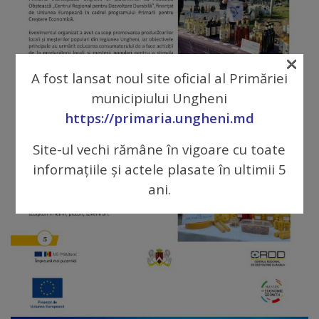
tarife
×
Înscrierea
A fost lansat noul site oficial al Primăriei
copiilor
municipiului Ungheni
în
https://primaria.ungheni.md
grădiniță/Plăți
Site-ul vechi rămâne în vigoare cu toate
informațiile și actele plasate în ultimii 5
Înterprinderi
ani.
municipale
Comgaz-
Plus
Modele