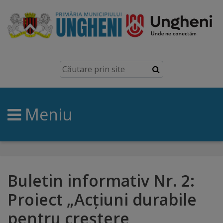
Ungheni
Prezentare
generală
Meniu
Simbolurile
orașului
Manual
brand
Buletin informativ Nr. 2:
Proiect „Acțiuni durabile
Orașe
pentru creștere
înfrățite