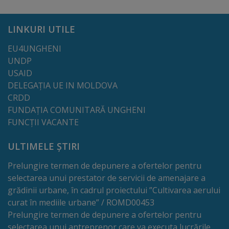
Lista
LINKURI UTILE
străzilor
EU4UNGHENI
UNDP
Reabilitare
USAID
și
DELEGAȚIA UE IN MOLDOVA
CRDD
construcție
FUNDAȚIA COMUNITARĂ UNGHENI
FUNCȚII VACANTE
Salubritate
ULTIMELE ȘTIRI
Platouri
Prelungire termen de depunere a ofertelor pentru
acumulare
selectarea unui prestator de servicii de amenajare a
deșeuri
grădinii urbane, în cadrul proiectului ”Cultivarea aerului
curat în mediile urbane” / ROMD00453
Prelungire termen de depunere a ofertelor pentru
Management
selectarea unui antreprenor care va executa lucrările