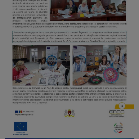
arhitecturale
Personalități
marcante
Sportivi
de
performanță
Orașul
în
imagini
Galerie
video