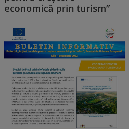
economică prin turism”
Distincții
Cetățeni
de
onoare
Deținători
ai
titlului
„Merite
pentru
Ungheni”