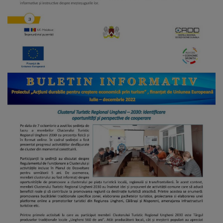
Regulamentul
de
funcționare
Integritate
și
calitate
Consiliul
Municipal
Secretar
Consilieri