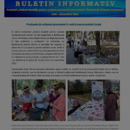
Galerii
foto
Administrație
Primărie
Primar
Viceprimari
Organigrama
Aparatul
primăriei