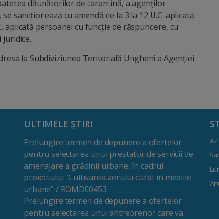
baterea dăunătorilor de carantină, a agenţilor
r, se sancţionează cu amendă de la 3 la 12 U.C. aplicată
C. aplicată persoanei cu funcţie de răspundere, cu
juridice.
adresa la Subdiviziunea Teritorială Ungheni a Agenției
ULTIMELE ȘTIRI
S
Azi
Prelungire termen de depunere a ofertelor
pentru selectarea unui prestator de servicii de
Să
amenajare a grădinii urbane, în cadrul
Lun
proiectului ”Cultivarea aerului curat în mediile
Anu
urbane” / ROMD00453
Prelungire termen de depunere a ofertelor
pentru selectarea unui antreprenor care va