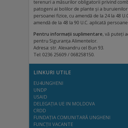
terenuri a măsurilor obligatorii privind com
arhitecturale
patogeni ai bolilor de plante şi a buruienilo
persoanei fizice, cu amendă de la 24 la 48 U.
Personalități
amendă de la 48 la 90 U.C. aplicată persoanei 
marcante
Pentru informații suplimentare
, vă puteți 
pentru Siguranța Alimentelor.
Sportivi
Adresa: str. Alexandru cel Bun 93.
de
Tel: 0236 25609 / 068258150.
performanță
LINKURI UTILE
Orașul
EU4UNGHENI
în
UNDP
USAID
imagini
DELEGAȚIA UE IN MOLDOVA
CRDD
Galerie
FUNDAȚIA COMUNITARĂ UNGHENI
video
FUNCȚII VACANTE