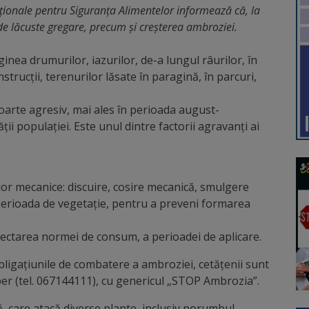
ționale pentru Siguranța Alimentelor informează că, la
de lăcuste gregare, precum și creșterea ambroziei.
inea drumurilor, iazurilor, de-a lungul râurilor, în
trucţii, terenurilor lăsate în paragină, în parcuri,
oarte agresiv, mai ales în perioada august-
i populaţiei. Este unul dintre factorii agravanţi ai
or mecanice: discuire, cosire mecanică, smulgere
n perioada de vegetaţie, pentru a preveni formarea
spectarea normei de consum, a perioadei de aplicare.
obligaţiunile de combatere a ambroziei, cetățenii sunt
Viber (tel. 067144111), cu genericul „STOP Ambrozia”.
, care atacă diverse plante, inclusiv porumbul,