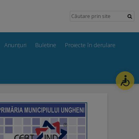
Anunțuri
Buletine
Proiecte în derulare