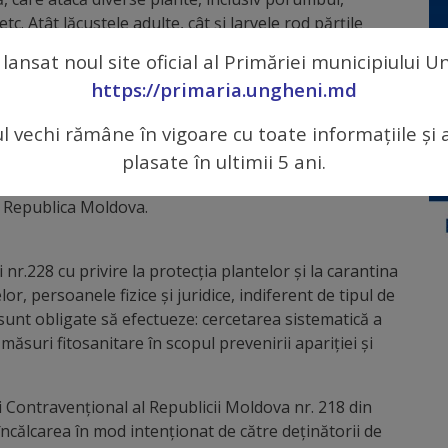
tc. Atât lăcustele adulte, cât şi larvele rod părțile
turi de tulpini.
 lansat noul site oficial al Primăriei municipiului 
eelor naționale și locale, terenurilor delăsate,
https://primaria.ungheni.md
ezilor, câmpuri agricole.
ul vechi rămâne în vigoare cu toate informațiile și 
 se recomandă utilizarea unor insecticide omologate
plasate în ultimii 5 ani.
substanțe active: acetamiprid; cipermetrin;
în Republica Moldova.
i nr.228 cu privire la protecţia plantelor şi la carantina
lor, persoanele fizice şi juridice, indiferent de tipul de
sunt obligate să efectueze: cercetarea sistematică a
măsuri fitosanitare în scopul prevenirii apariţiei şi
i Contravenţional al Republicii Moldova nr. 218 din
 încălcarea în mod intenţionat de către deţinătorii de