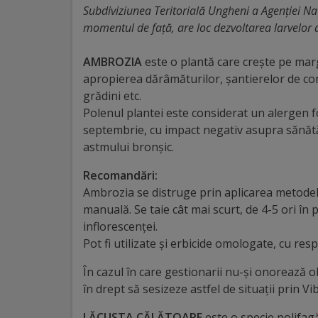
Subdiviziunea Teritorială Ungheni a Agenției Na
Distincții
momentul de față, are loc dezvoltarea larvelor 
AMBROZIA
este o plantă care creşte pe marg
Cetățeni
apropierea dărâmăturilor, şantierelor de cons
de
grădini etc.
Polenul plantei este considerat un alergen f
onoare
septembrie, cu impact negativ asupra sănătăţi
astmului bronşic.
Deținători
Recomandări:
ai
Ambrozia se distruge prin aplicarea metodel
titlului
manuală. Se taie cât mai scurt, de 4-5 ori î
inflorescenţei.
„Merite
Pot fi utilizate și erbicide omologate, cu re
pentru
În cazul în care gestionarii nu-şi onorează 
Ungheni”
în drept să sesizeze astfel de situaţii prin 
LĂCUSTA CĂLĂTOARE
este o specie polifagă