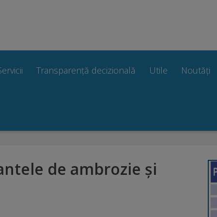
Servicii
Transparență decizională
Utile
Noutăți
antele de ambrozie și