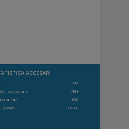
TATISTICA ACCESARI
:
243
ptămâna curentă:
1484
a curentă:
1638
l curent:
60166