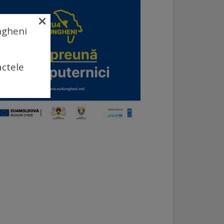
×
Ungheni
actele