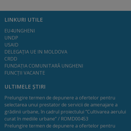
tarife
LINKURI UTILE
Înscrierea
EU4UNGHENI
copiilor
UNDP
în
USAID
DELEGAȚIA UE IN MOLDOVA
grădiniță/Plăți
CRDD
FUNDAȚIA COMUNITARĂ UNGHENI
Înterprinderi
FUNCȚII VACANTE
municipale
ULTIMELE ȘTIRI
Comgaz-
Prelungire termen de depunere a ofertelor pentru
selectarea unui prestator de servicii de amenajare a
Plus
grădinii urbane, în cadrul proiectului ”Cultivarea aerului
curat în mediile urbane” / ROMD00453
Modele
Prelungire termen de depunere a ofertelor pentru