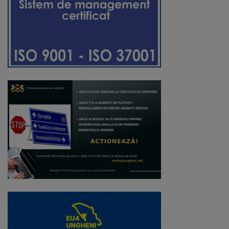
Regulamentul
de
funcționare
Integritate
și
calitate
Consiliul
Municipal
Secretar
Consilieri