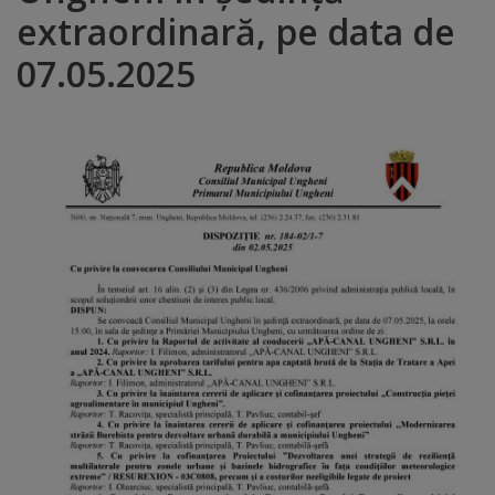
extraordinară, pe data de
Distincții
07.05.2025
Cetățeni
de
onoare
Deținători
ai
titlului
„Merite
pentru
Ungheni”