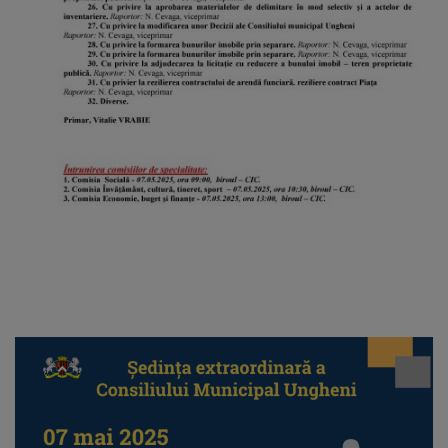
arhitecturale
Personalități
marcante
Sportivi
de
performanță
Orașul
în
imagini
Galerie
video