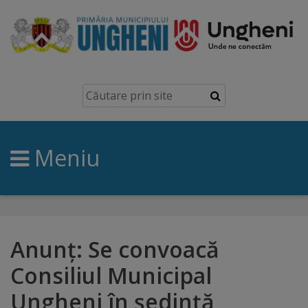
Ungheni
Prezentare
generală
Meniu
Simbolurile
orașului
Manual
brand
Anunț: Se convoacă
Consiliul Municipal
Orașe
Ungheni în şedinţă
înfrățite