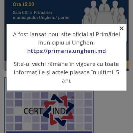
Galerii
foto
×
A fost lansat noul site oficial al Primăriei
Administrație
municipiului Ungheni
https://primaria.ungheni.md
Primărie
Site-ul vechi rămâne în vigoare cu toate
Primar
informațiile și actele plasate în ultimii 5
ani.
Viceprimari
Organigrama
Aparatul
primăriei