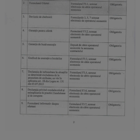
arhitecturale
Personalități
marcante
Sportivi
de
performanță
Orașul
în
imagini
Galerie
video