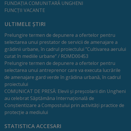
Rapoarte
FUNDAȚIA COMUNITARĂ UNGHENI
FUNCȚII VACANTE
Licitații
ULTIMELE ȘTIRI
Rezultate
Prelungire termen de depunere a ofertelor pentru
selectarea unui prestator de servicii de amenajare a
Buget
grădinii urbane, în cadrul proiectului ”Cultivarea aerului
curat în mediile urbane” / ROMD00453
și
Prelungire termen de depunere a ofertelor pentru
Taxe
selectarea unui antreprenor care va executa lucrările
de amenajare gard verde în grădina urbană, în cadrul
locale
proiectului
COMUNICAT DE PRESĂ: Elevii și preșcolarii din Ungheni
Strategii
au celebrat Săptămâna Internațională de
și
Conștientizare a Compostului prin activități practice de
protecție a mediului
programe
STATISTICA ACCESARI