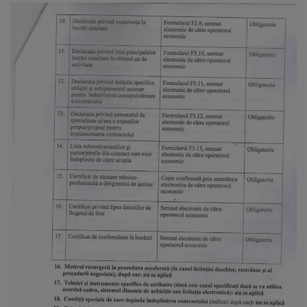
Galerii
foto
Administrație
Primărie
Primar
Viceprimari
Organigrama
Aparatul
primăriei