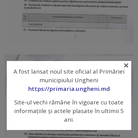
Regulamentul
de
funcționare
Integritate
și
×
calitate
A fost lansat noul site oficial al Primăriei
municipiului Ungheni
Consiliul
https://primaria.ungheni.md
Municipal
Site-ul vechi rămâne în vigoare cu toate
informațiile și actele plasate în ultimii 5
Secretar
ani.
Consilieri