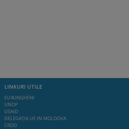
Dispoziții
Regulamente
Rapoarte
Consultări
publice
Achiziții
LINKURI UTILE
publice
EU4UNGHENI
UNDP
Rezultate/Atribuiri
USAID
DELEGAȚIA UE IN MOLDOVA
Planuri/
CRDD