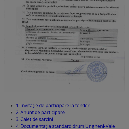
Comisii
de
specialitate
Regulamentul
Consiliului
Calitate
și
integritate
Servicii
1. Invitație de participare la tender
2. Anunt de participare
Plăți
3. Caiet de sarcini
4. Documentația standard drum Ungheni-Vale
și