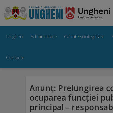
Ungheni
Prezentare
Ungheni
Administrație
Calitate și integritate
generală
Simbolurile
Contacte
orașului
Manual
Anunţ: Prelungirea c
brand
ocuparea funcţiei pub
Orașe
principal – responsab
înfrățite