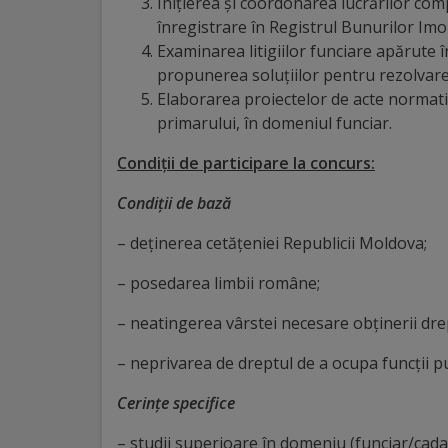
Diplome
Inițierea și coordonarea lucrărilor com
înregistrare în Registrul Bunurilor Imo
de
Examinarea litigiilor funciare apărute î
Excelență
propunerea soluțiilor pentru rezolvare
Elaborarea proiectelor de acte normativ
Ungheniul
primarului, în domeniul funciar.
turistic
Condiţii de participare la concurs:
Condiţii de bază
Obiective
– deţinerea cetăţeniei Republicii Moldova;
turistice
– posedarea limbii române;
Sculpturi
– neatingerea vârstei necesare obţinerii drep
(harta
– neprivarea de dreptul de a ocupa funcţii pu
sculpturilor)
Cerinţe specifice
Monumente
– studii superioare în domeniu (funciar/cadas