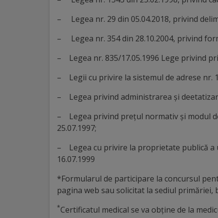
Comisii
– Legea nr. 29 din 05.04.2018, privind delimi
de
– Legea nr. 354 din 28.10.2004, privind for
specialitate
– Legea nr. 835/17.05.1996 Lege privind prin
Regulamentul
– Legii cu privire la sistemul de adrese nr. 
Consiliului
– Legea privind administrarea și deetatizare
Calitate
– Legea privind prețul normativ și modul d
25.07.1997;
și
integritate
– Legea cu privire la proprietate publică a u
16.07.1999
Servicii
*Formularul de participare la concursul pent
pagina web sau solicitat la sediul primăriei, 
Plăți
*
Certificatul medical se va obţine de la medi
și