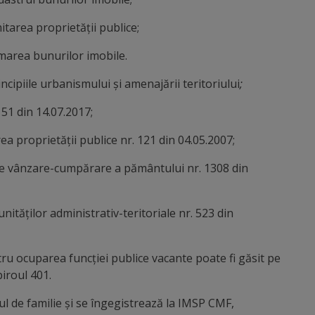
tarea proprietății publice;
marea bunurilor imobile.
cipiile urbanismului şi amenajării teritoriului
;
151 din 14.07.2017;
a proprietății publice nr. 121 din 04.05.2007;
e vânzare-cumpărare a pământului nr. 1308 din
nităților administrativ-teritoriale nr. 523 din
ru ocuparea funcţiei publice vacante poate fi găsit pe
biroul 401.
cul de familie şi se îngegistrează la IMSP CMF,