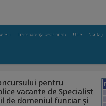
Servicii
Transparență decizională
Utile
Noutăți
oncursului pentru
lice vacante de Specialist
il de domeniul funciar și