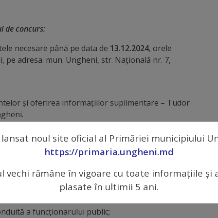
l de concurs:
ele necesare până pe data de
13.12.2024
, orele
, pe adresa: mun. Ungheni, str. Naţională nr. 7,
elor şi oferirea informaţiilor suplimentare – Tudor
ngheni.
 lansat noul site oficial al Primăriei municipiului 
https://primaria.ungheni.md
ublice, serviciului public
ul vechi rămâne în vigoare cu toate informațiile și 
publică şi statutul funcţionarului public;
plasate în ultimii 5 ani.
a publică locală;
uită a funcţionarului public;