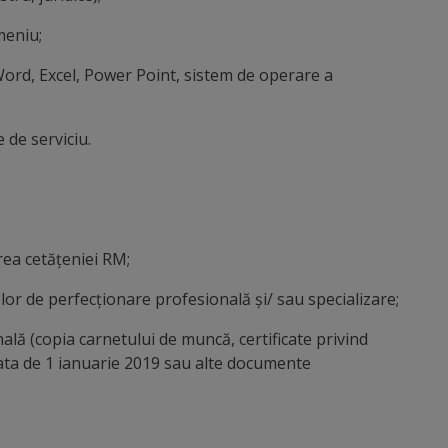
meniu;
Word, Excel, Power Point, sistem de operare a
 de serviciu.
rea cetăţeniei RM;
telor de perfecţionare profesională şi/ sau specializare;
ă (copia carnetului de muncă, certificate privind
ata de 1 ianuarie 2019 sau alte documente