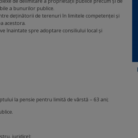
plexe de delimitare a proprietății publice precum și de
bile a bunurilor publice.
ntre deţinătorii de terenuri în limitele competenței și
a acestora.
e înaintate spre adoptare consiliului local şi
tului la pensie pentru limită de vârstă – 63 ani;
blice.
tru, juridice);