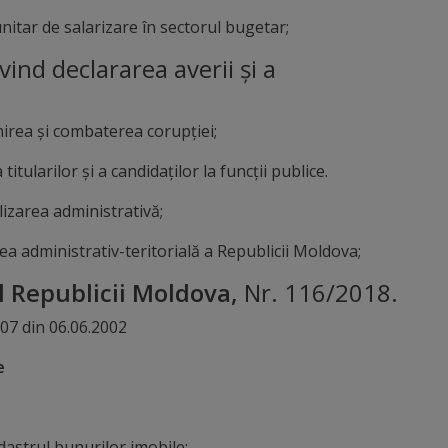
ar de salarizare în sectorul bugetar;
d declararea averii și a
rea şi combaterea corupţiei;
larilor şi a candidaţilor la funcţii publice.
zarea administrativă;
dministrativ-teritorială a Republicii Moldova;
l Republicii Moldova,
Nr. 116/2018.
07 din 06.06.2002
e
astrul bunurilor imobile;