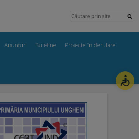
Anunțuri
Buletine
Proiecte în derulare