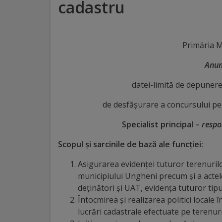
cadastru
Distincții
Cetățeni
Primăria M
de
Anun
onoare
datei-limită de depunere
de desfăşurare a concursului pe
Deținători
ai
Specialist principal –
respo
titlului
Scopul şi sarcinile de bază ale funcţiei:
„Merite
Asigurarea evidenţei tuturor terenurilo
municipiului Ungheni precum și a actelor
pentru
deținători și UAT, evidența tuturor tip
Ungheni”
Întocmirea și realizarea politici locale
lucrări cadastrale efectuate pe terenuril