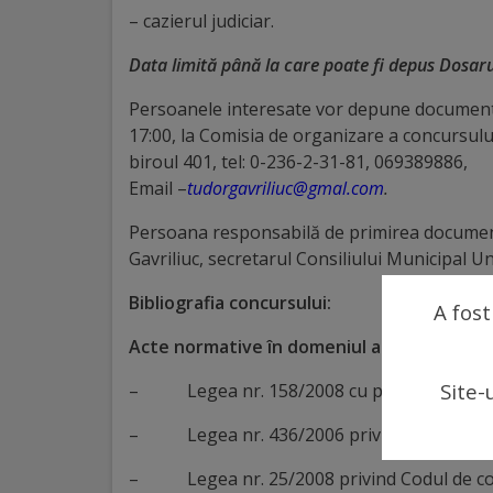
– cazierul judiciar.
Galerii
Data limită până la care poate fi depus Dosaru
foto
Persoanele interesate vor depune document
17:00, la Comisia de organizare a concursului
Administrație
biroul 401, tel: 0-236-2-31-81, 069389886,
Email –
tudorgavriliuc@gmal.com
.
Primărie
Persoana responsabilă de primirea document
Primar
Gavriliuc, secretarul Consiliului Municipal U
Bibliografia concursului:
Viceprimari
A fost
Acte normative în domeniul administraţiei p
Organigrama
Site-
– Legea nr. 158/2008 cu privire la funcţia 
Aparatul
– Legea nr. 436/2006 privind administraţi
primăriei
– Legea nr. 25/2008 privind Codul de cond