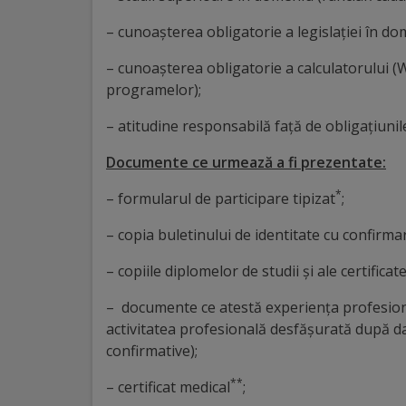
arhitecturale
– cunoaşterea obligatorie a legislației în do
Personalități
– cunoaşterea obligatorie a calculatorului (
marcante
programelor);
– atitudine responsabilă faţă de obligaţiunile
Sportivi
Documente ce urmează a fi prezentate:
de
*
– formularul de participare tipizat
;
performanță
– copia buletinului de identitate cu confirma
Orașul
– copiile diplomelor de studii şi ale certifica
în
– documente ce atestă experiența profesional
imagini
activitatea profesională desfășurată după d
confirmative);
Galerie
**
– certificat medical
;
video