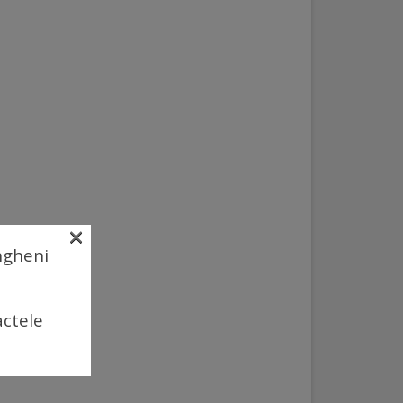
×
Ungheni
actele