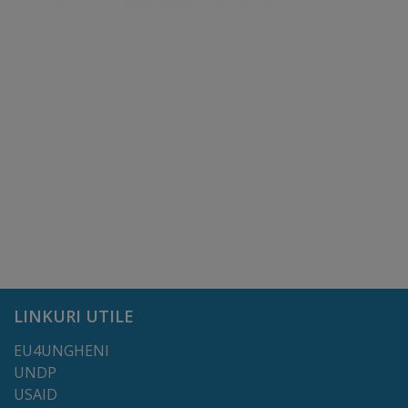
Regulamentul
de
funcționare
Integritate
și
calitate
Consiliul
Municipal
LINKURI UTILE
Secretar
EU4UNGHENI
UNDP
Consilieri
USAID