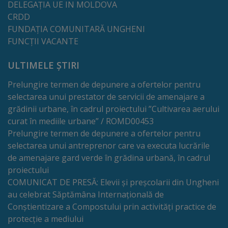
DELEGAȚIA UE IN MOLDOVA
Comisii
CRDD
de
FUNDAȚIA COMUNITARĂ UNGHENI
FUNCȚII VACANTE
specialitate
ULTIMELE ȘTIRI
Regulamentul
Prelungire termen de depunere a ofertelor pentru
Consiliului
selectarea unui prestator de servicii de amenajare a
grădinii urbane, în cadrul proiectului ”Cultivarea aerului
Calitate
curat în mediile urbane” / ROMD00453
Prelungire termen de depunere a ofertelor pentru
și
selectarea unui antreprenor care va executa lucrările
integritate
de amenajare gard verde în grădina urbană, în cadrul
proiectului
Servicii
COMUNICAT DE PRESĂ: Elevii și preșcolarii din Ungheni
au celebrat Săptămâna Internațională de
Plăți
Conștientizare a Compostului prin activități practice de
protecție a mediului
și