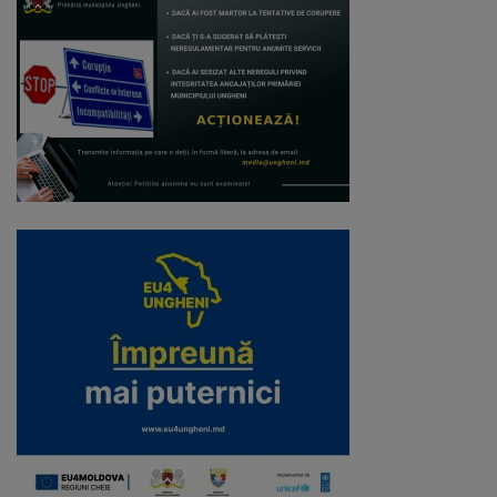
Galerii
foto
Administrație
Primărie
Primar
Viceprimari
Organigrama
Aparatul
primăriei