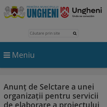
Ungheni
Prezentare
generală
Meniu
Simbolurile
orașului
Manual
brand
Anunț de Selctare a unei
organizații pentru servicii
Orașe
de elaborare a proiectului
înfrățite