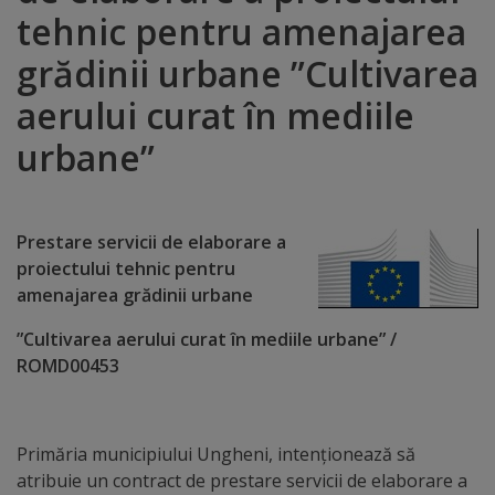
tehnic pentru amenajarea
Distincții
grădinii urbane ”Cultivarea
Cetățeni
aerului curat în mediile
de
urbane”
onoare
Deținători
Prestare
servicii de elaborare a
proiectului tehnic pentru
ai
amenajarea grădinii urbane
titlului
”Cultivarea aerului curat în mediile urbane” /
„Merite
ROMD00453
pentru
Ungheni”
Primăria municipiului Ungheni, intenționează să
atribuie un contract de prestare servicii de elaborare a