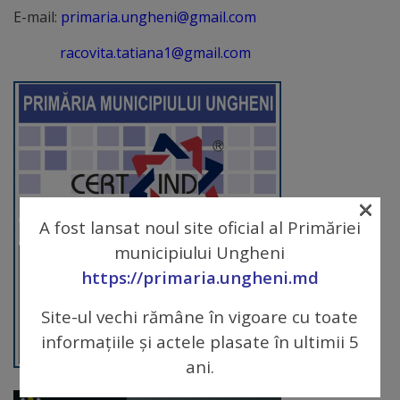
arhitecturale
E-mail:
primaria.ungheni@gmail.com
racovita.tatiana1@gmail.com
Personalități
marcante
Sportivi
de
performanță
×
A fost lansat noul site oficial al Primăriei
Orașul
municipiului Ungheni
în
https://primaria.ungheni.md
imagini
Site-ul vechi rămâne în vigoare cu toate
informațiile și actele plasate în ultimii 5
Galerie
ani.
video