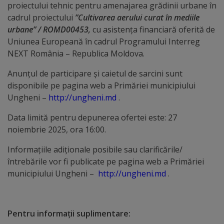
Diplome
proiectului tehnic pentru amenajarea grădinii urbane în
de
cadrul proiectului
”Cultivarea aerului curat în mediile
urbane” / ROMD00453,
cu asistența financiară oferită de
Excelență
Uniunea Europeană în cadrul Programului Interreg
NEXT România – Republica Moldova.
Ungheniul
Anunțul de participare și caietul de sarcini sunt
turistic
disponibile pe pagina web a Primăriei municipiului
Ungheni –
http://ungheni.md
.
Obiective
Data limită pentru depunerea ofertei este: 27
turistice
noiembrie 2025, ora 16:00.
Sculpturi
Informaţiile adiţionale posibile sau clarificările/
întrebările vor fi publicate pe pagina web a Primăriei
(harta
municipiului Ungheni –
http://ungheni.md
.
sculpturilor)
Monumente
Pentru informaţii suplimentare: