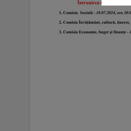
Galerii
foto
Administrație
Primărie
Primar
Viceprimari
Organigrama
Aparatul
primăriei