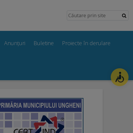
Anunțuri
Buletine
Proiecte în derulare