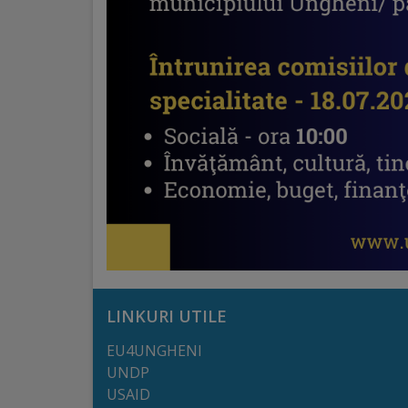
Comisii
de
specialitate
Regulamentul
Consiliului
Calitate
și
integritate
LINKURI UTILE
Servicii
EU4UNGHENI
Plăți
UNDP
USAID
și