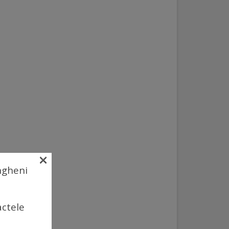
×
Ungheni
actele