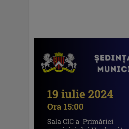
Regulamentul
de
funcționare
Integritate
și
calitate
Consiliul
Municipal
Secretar
Consilieri