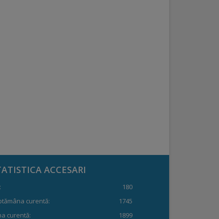
TATISTICA ACCESARI
:
180
ptămâna curentă:
1745
a curentă:
1899