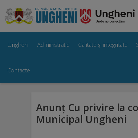
Ungheni
Prezentare
Ungheni
Administrație
Calitate și integritate
generală
Simbolurile
Contacte
orașului
Manual
Anunț Cu privire la c
brand
Municipal Ungheni
Orașe
înfrățite