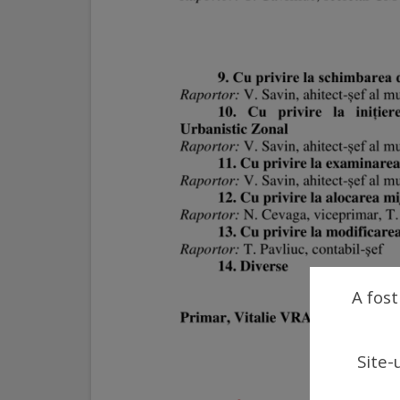
arhitecturale
Personalități
marcante
Sportivi
de
performanță
Orașul
în
A fost
imagini
Galerie
Site-
video