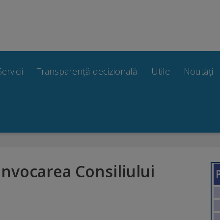
Servicii
Transparență decizională
Utile
Noutăți
onvocarea Consiliului