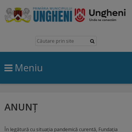
Ungheni
Prezentare
generală
Meniu
Simbolurile
orașului
Manual
brand
ANUNŢ
Orașe
înfrățite
În legătură cu situația pandemică curentă, Fundația