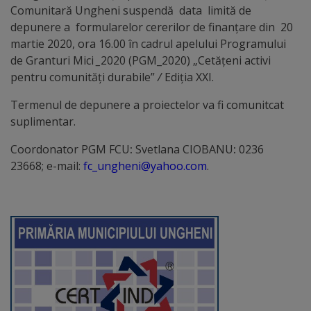
Comunitară Ungheni suspendă data
limită de
Distincții
depunere a formularelor cererilor de finanțare din 20
martie 2020, ora 16.00
în cadrul apelului Programului
de Granturi Mici
_
2020 (PGM_2020) „Cetățeni activi
Cetățeni
pentru comunități durabile”
/
Ediția XXI.
de
T
ermenul de depunere a proiectelor va fi comunitcat
onoare
suplimentar.
Deținători
Coordonator PGM FCU
:
Svetlana CIOBANU
:
0236
23668
;
e-mail:
fc_ungheni@yahoo.com
.
ai
titlului
„Merite
pentru
Ungheni”