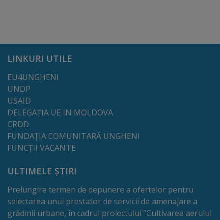
Galerii
foto
LINKURI UTILE
Administrație
EU4UNGHENI
Primărie
UNDP
USAID
Primar
DELEGAȚIA UE IN MOLDOVA
CRDD
FUNDAȚIA COMUNITARĂ UNGHENI
Viceprimari
FUNCȚII VACANTE
Organigrama
ULTIMELE ȘTIRI
Aparatul
Prelungire termen de depunere a ofertelor pentru
selectarea unui prestator de servicii de amenajare a
primăriei
grădinii urbane, în cadrul proiectului ”Cultivarea aerului