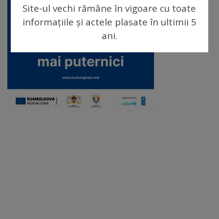
arhitecturale
Site-ul vechi rămâne în vigoare cu toate
informațiile și actele plasate în ultimii 5
Personalități
ani.
marcante
Sportivi
de
performanță
Orașul
în
imagini
Galerie
video