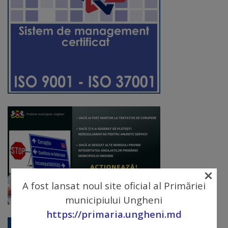
Diplome
de
Excelență
Ungheniul
turistic
Obiective
turistice
Sculpturi
(harta
×
A fost lansat noul site oficial al Primăriei
sculpturilor)
municipiului Ungheni
https://primaria.ungheni.md
Monumente