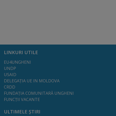
Comisii
de
specialitate
Regulamentul
Consiliului
LINKURI UTILE
Calitate
EU4UNGHENI
UNDP
și
USAID
integritate
DELEGAȚIA UE IN MOLDOVA
CRDD
Servicii
FUNDAȚIA COMUNITARĂ UNGHENI
FUNCȚII VACANTE
Plăți
ULTIMELE ȘTIRI
și