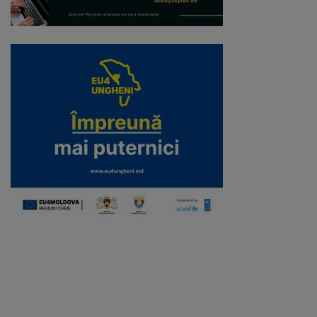
Regulamentul
de
funcționare
Integritate
și
calitate
Consiliul
Municipal
Secretar
Consilieri