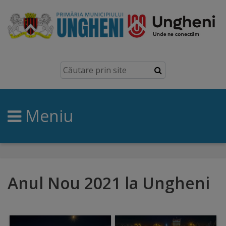
Ungheni
Prezentare
generală
Meniu
Simbolurile
orașului
Manual
brand
Anul Nou 2021 la Ungheni
Orașe
înfrățite