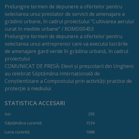
Prelungire termen de depunere a ofertelor pentru
tarife
selectarea unui prestator de servicii de amenajare a
grădinii urbane, în cadrul proiectului ”Cultivarea aerului
Înscrierea
curat în mediile urbane” / ROMD00453
copiilor
Prelungire termen de depunere a ofertelor pentru
selectarea unui antreprenor care va executa lucrările
în
de amenajare gard verde în grădina urbană, în cadrul
grădiniță/Plăți
proiectului
COMUNICAT DE PRESĂ: Elevii și preșcolarii din Ungheni
au celebrat Săptămâna Internațională de
Înterprinderi
Conștientizare a Compostului prin activități practice de
municipale
protecție a mediului
Comgaz-
STATISTICA ACCESARI
Plus
Azi:
293
Săptămâna curentă:
1534
Modele
Luna curentă:
1688