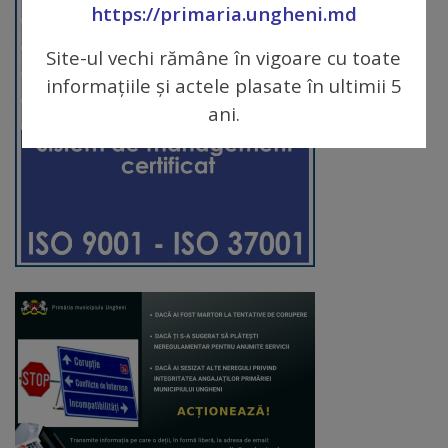
https://primaria.ungheni.md
Galerii
Site-ul vechi rămâne în vigoare cu toate
foto
informațiile și actele plasate în ultimii 5
ani.
Administrație
Primărie
Primar
Viceprimari
Organigrama
Aparatul
primăriei