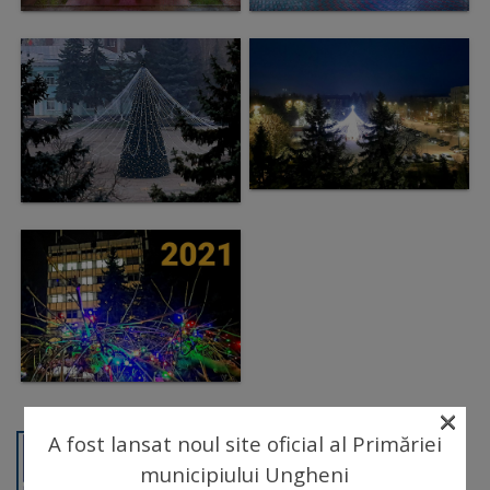
arhitecturale
Personalități
marcante
Sportivi
de
performanță
Orașul
în
imagini
×
Galerie
A fost lansat noul site oficial al Primăriei
municipiului Ungheni
video