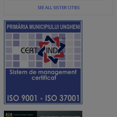
Regulamentul
SEE ALL SISTER CITIES
de
funcționare
Integritate
și
calitate
Consiliul
Municipal
Secretar
Consilieri