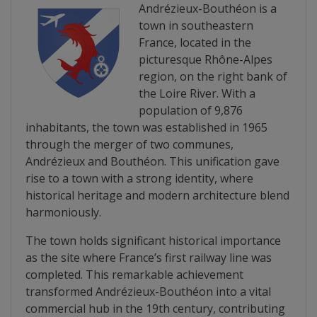
Diplome
Andrézieux-Bouthéon is a
de
town in southeastern
France, located in the
Excelență
picturesque Rhône-Alpes
region, on the right bank of
Ungheniul
the Loire River. With a
population of 9,876
turistic
inhabitants, the town was established in 1965
through the merger of two communes,
Obiective
Andrézieux and Bouthéon. This unification gave
turistice
rise to a town with a strong identity, where
historical heritage and modern architecture blend
Sculpturi
harmoniously.
(harta
The town holds significant historical importance
as the site where France’s first railway line was
sculpturilor)
completed. This remarkable achievement
transformed Andrézieux-Bouthéon into a vital
Monumente
commercial hub in the 19th century, contributing