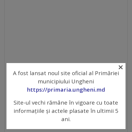
Galerii
foto
Administrație
Primărie
×
Primar
A fost lansat noul site oficial al Primăriei
municipiului Ungheni
Viceprimari
https://primaria.ungheni.md
Organigrama
Site-ul vechi rămâne în vigoare cu toate
informațiile și actele plasate în ultimii 5
Aparatul
ani.
primăriei