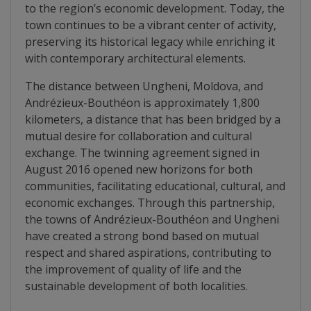
arhitecturale
to the region’s economic development. Today, the
town continues to be a vibrant center of activity,
preserving its historical legacy while enriching it
Personalități
with contemporary architectural elements.
marcante
The distance between Ungheni, Moldova, and
Andrézieux-Bouthéon is approximately 1,800
Sportivi
kilometers, a distance that has been bridged by a
de
mutual desire for collaboration and cultural
exchange. The twinning agreement signed in
performanță
August 2016 opened new horizons for both
communities, facilitating educational, cultural, and
Orașul
economic exchanges. Through this partnership,
în
the towns of Andrézieux-Bouthéon and Ungheni
have created a strong bond based on mutual
imagini
respect and shared aspirations, contributing to
the improvement of quality of life and the
Galerie
sustainable development of both localities.
video