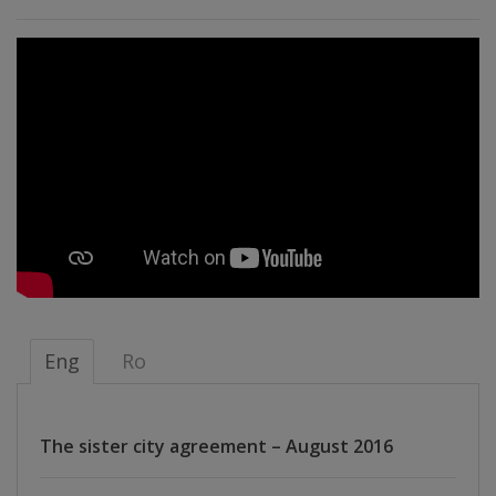
Distincții
Cetățeni
de
onoare
Deținători
ai
titlului
„Merite
Eng
Ro
pentru
Ungheni”
The sister city agreement – August 2016