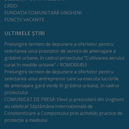
de
CRDD
cerere
FUNDAȚIA COMUNITARĂ UNGHENI
FUNCȚII VACANTE
Arhitectură
ULTIMELE ȘTIRI
și
Prelungire termen de depunere a ofertelor pentru
urbanism
selectarea unui prestator de servicii de amenajare a
grădinii urbane, în cadrul proiectului ”Cultivarea aerului
Transparență
curat în mediile urbane” / ROMD00453
Prelungire termen de depunere a ofertelor pentru
decizională
selectarea unui antreprenor care va executa lucrările
de amenajare gard verde în grădina urbană, în cadrul
Proiecte
proiectului
de
COMUNICAT DE PRESĂ: Elevii și preșcolarii din Ungheni
au celebrat Săptămâna Internațională de
decizii
Conștientizare a Compostului prin activități practice de
protecție a mediului
Decizii