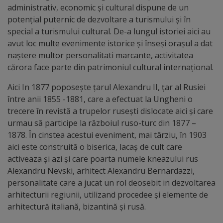
administrativ, economic şi cultural dispune de un
Distincții
potenţial puternic de dezvoltare a turismului şi în
special a turismului cultural. De-a lungul istoriei aici au
avut loc multe evenimente istorice şi înseşi oraşul a dat
Cetățeni
naştere multor personalitati marcante, activitatea
de
cărora face parte din patrimoniul cultural internaţional.
onoare
Aici In 1877 poposeşte ţarul Alexandru II, ţar al Rusiei
între anii 1855 -1881, care a efectuat la Ungheni o
Deținători
trecere în revistă a trupelor ruseşti dislocate aici şi care
urmau să participe la războiul ruso-turc din 1877 –
ai
1878. În cinstea acestui eveniment, mai târziu, în 1903
titlului
aici este construită o biserica, lacaş de cult care
activeaza şi azi şi care poarta numele kneazului rus
„Merite
Alexandru Nevski, arhitect Alexandru Bernardazzi,
pentru
personalitate care a jucat un rol deosebit in dezvoltarea
arhitecturii regiunii, utilizand procedee şi elemente de
Ungheni”
arhitectură italiană, bizantină şi rusă.