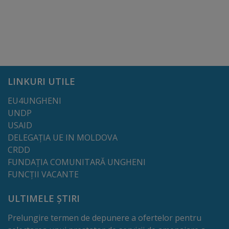
Dispoziții
Regulamente
Rapoarte
LINKURI UTILE
Consultări
EU4UNGHENI
UNDP
publice
USAID
DELEGAȚIA UE IN MOLDOVA
Achiziții
CRDD
publice
FUNDAȚIA COMUNITARĂ UNGHENI
FUNCȚII VACANTE
Rezultate/Atribuiri
ULTIMELE ȘTIRI
Planuri/
Prelungire termen de depunere a ofertelor pentru