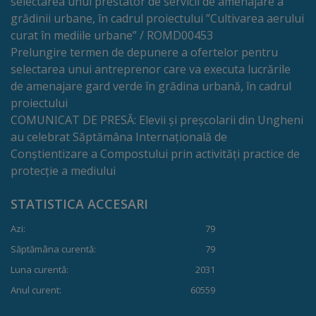
selectarea unui prestator de servicii de amenajare a
Rapoarte
grădinii urbane, în cadrul proiectului ”Cultivarea aerului
curat în mediile urbane” / ROMD00453
Licitații
Prelungire termen de depunere a ofertelor pentru
selectarea unui antreprenor care va executa lucrările
Rezultate
de amenajare gard verde în grădina urbană, în cadrul
proiectului
Buget
COMUNICAT DE PRESĂ: Elevii și preșcolarii din Ungheni
au celebrat Săptămâna Internațională de
și
Conștientizare a Compostului prin activități practice de
Taxe
protecție a mediului
locale
STATISTICA ACCESARI
Strategii
Azi:
79
Săptămâna curentă:
79
și
Luna curentă:
2031
programe
Anul curent:
60559