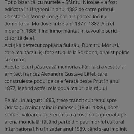
Diplome
Tot o biserică, cu numele « Sfântul Nicolae » a fost
edificată în Ungheni în anul 1882 de către prinţul
de
Constantin Moruzi, originar din partea locului,
Excelență
domnitor al Moldovei între anii 1877- 1882. Aici el
moare în 1886, fiind înmormântat in cavoul bisericii,
Ungheniul
ctitorită de el.
Aici şi-a petrecut copilăria fiul său, Dumitru Moruzi,
turistic
care mai târziu îşi face studiile la Sorbona, analist politic
şi scriitor.
Obiective
Aceste locuri păstrează memoria aflării aici a vestitului
turistice
arhitect francez Alexandre Gustave Eiffel, care
construieşte podul de cale ferată peste Prut în anul
1877, legând astfel cele două maluri ale râului.
Sculpturi
(harta
Pe aici, in august 1885, trece tranzit cu trenul spre
Odesa (Ucraina) Mihai Eminescu (1850- 1889), poet
sculpturilor)
român, valoarea operei căruia a fost înalt apreciată pe
arena mondială, făcând parte din patrimoniul cultural
Monumente
internaţional. Nu în zadar anul 1989, când s-au implinit