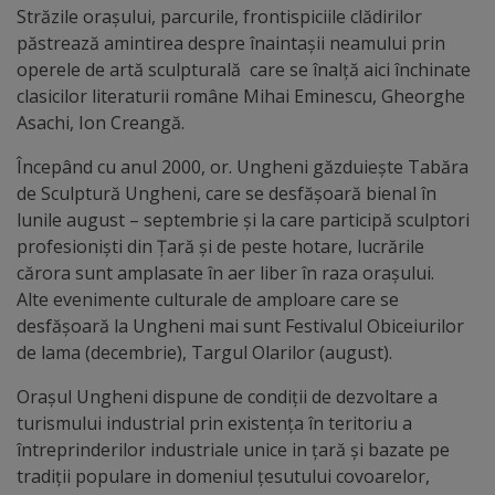
Străzile oraşului, parcurile, frontispiciile clădirilor
Galerii
păstrează amintirea despre înaintaşii neamului prin
operele de artă sculpturală care se înalţă aici închinate
foto
clasicilor literaturii române Mihai Eminescu, Gheorghe
Asachi, Ion Creangă.
Administrație
Începând cu anul 2000, or. Ungheni găzduieşte Tabăra
de Sculptură Ungheni, care se desfăşoară bienal în
Primărie
lunile august – septembrie şi la care participă sculptori
profesionişti din Ţară şi de peste hotare, lucrările
Primar
cărora sunt amplasate în aer liber în raza oraşului.
Alte evenimente culturale de amploare care se
Viceprimari
desfăşoară la Ungheni mai sunt Festivalul Obiceiurilor
de lama (decembrie), Targul Olarilor (august).
Organigrama
Oraşul Ungheni dispune de condiţii de dezvoltare a
turismului industrial prin existenţa în teritoriu a
Aparatul
întreprinderilor industriale unice in ţară şi bazate pe
primăriei
tradiţii populare in domeniul ţesutului covoarelor,