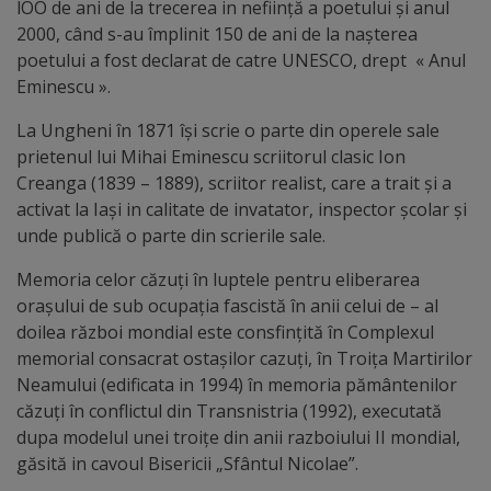
lOO de ani de la trecerea in nefiinţă a poetului şi anul
arhitecturale
2000, când s-au împlinit 150 de ani de la naşterea
poetului a fost declarat de catre UNESCO, drept « Anul
Personalități
Eminescu ».
marcante
La Ungheni în 1871 îşi scrie o parte din operele sale
prietenul lui Mihai Eminescu scriitorul clasic Ion
Sportivi
Creanga (1839 – 1889), scriitor realist, care a trait şi a
de
activat la Iaşi in calitate de invatator, inspector şcolar şi
unde publică o parte din scrierile sale.
performanță
Memoria celor căzuţi în luptele pentru eliberarea
Orașul
oraşului de sub ocupaţia fascistă în anii celui de – al
doilea război mondial este consfinţită în Complexul
în
memorial consacrat ostaşilor cazuţi, în Troiţa Martirilor
imagini
Neamului (edificata in 1994) în memoria pământenilor
căzuţi în conflictul din Transnistria (1992), executată
Galerie
dupa modelul unei troiţe din anii razboiului II mondial,
găsită in cavoul Bisericii „Sfântul Nicolae”.
video