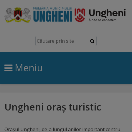
Ungheni
Prezentare
generală
Meniu
Simbolurile
orașului
Manual
brand
Ungheni oraș turistic
Orașe
înfrățite
Oraşul Ungheni, de-a lungul anilor important centru