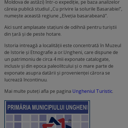
Moldova de astăzi) într-o expediţie, pe baza analizelor
Comisii
căreia publică studiul „Cu privire la solurile Basarabiei”,
de
numeşte această regiune „Elveţia basarabeană”.
specialitate
Aici sunt amplasate staţiuni de odihnă pentru turiştii
din ţară şi de peste hotare.
Regulamentul
Istoria intreagă a localităţii este concentrată în Muzeul
Consiliului
de Istorie şi Etnografie a or.Ungheni, care dispune de
un patrimoniu de circa 4 mii exponate catalogate,
Calitate
inclusiv şi din epoca paleolitcului şi o mare parte de
exponate asupra datării şi provenienţei cărora se
și
lucrează încontinuu.
integritate
Mai multe puteți afla pe pagina
Ungheniul Turistic
.
Servicii
Plăți
și