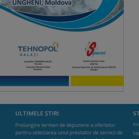
ULTIMELE ȘTIRI
S
Azi
Prelungire termen de depunere a ofertelor
pentru selectarea unui prestator de servicii de
Să