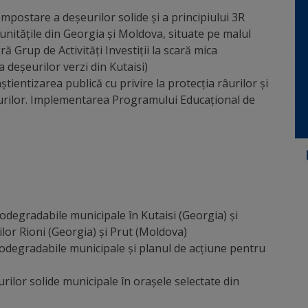
postare a deșeurilor solide și a principiului 3R
munitățile din Georgia și Moldova, situate pe malul
 Grup de Activități Investiții la scară mica
deșeurilor verzi din Kutaisi)
ientizarea publică cu privire la protecția râurilor și
urilor. Implementarea Programului Educațional de
odegradabile municipale în Kutaisi (Georgia) și
ilor Rioni (Georgia) și Prut (Moldova)
iodegradabile municipale și planul de acțiune pentru
urilor solide municipale în orașele selectate din