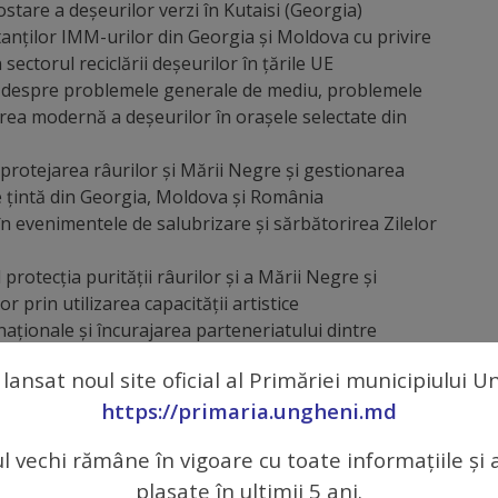
stare a deșeurilor verzi în Kutaisi (Georgia)
nților IMM-urilor din Georgia și Moldova cu privire
sectorul reciclării deșeurilor în țările UE
e despre problemele generale de mediu, problemele
area modernă a deșeurilor în orașele selectate din
rotejarea râurilor și Mării Negre și gestionarea
 țintă din Georgia, Moldova și România
 în evenimentele de salubrizare și sărbătorirea Zilelor
 protecția purității râurilor și a Mării Negre și
 prin utilizarea capacității artistice
naționale și încurajarea parteneriatului dintre
rivat în ceea ce privește protecția râurilor și a Mării
 lansat noul site oficial al Primăriei municipiului 
a practicii gestionării deșeurilor pe bază de 3R în
https://primaria.ungheni.md
ul vechi rămâne în vigoare cu toate informațiile și 
plasate în ultimii 5 ani.