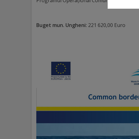
Programul Operațional Comun „Bazinul Măr
Galerii
foto
Buget mun. Ungheni:
221 620,00 Euro
Administrație
Primărie
Primar
Viceprimari
Organigrama
Aparatul
primăriei