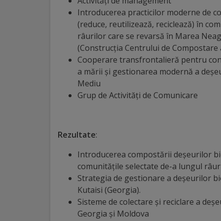
Diplome
Activități de management
Introducerea practicilor moderne de com
de
(reduce, reutilizează, reciclează) în co
Excelență
râurilor care se revarsă în Marea Neagră
(Construcția Centrului de Compostare a 
Ungheniul
Cooperare transfrontalieră pentru conșt
a mării și gestionarea modernă a deșe
turistic
Mediu
Grup de Activități de Comunicare
Obiective
turistice
Rezultate
:
Sculpturi
Introducerea compostării deșeurilor bi
(harta
comunitățile selectate de-a lungul râur
Strategia de gestionare a deșeurilor b
sculpturilor)
Kutaisi (Georgia).
Sisteme de colectare și reciclare a deșe
Monumente
Georgia și Moldova