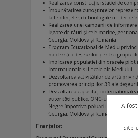
arhitecturale
Realizarea construcției stației de compo
Îmbunătățirea cunoștințelor reprezenta
la tendințele și tehnologiile moderne în 
Personalități
Realizarea unei campanii de informar
marcante
legate de râuri și cele marine, gestion
Georgia, Moldova și România
Sportivi
Program Educațional de Mediu privind p
modernă a deșeurilor pentru grupurile
de
Implicarea populației din orașele pilot
performanță
Internaționale și Locale ale Mediului
Dezvoltarea activităților de artă privind
Orașul
promovarea principiilor 3R ale deșeurilor
Dezvoltarea capacității internaționale/
în
autorități publice, ONG-uri și sectorul p
A fost
imagini
Negre împotriva poluării și introducere
Georgia, Moldova și România.
Galerie
Finanțator:
Site-
video