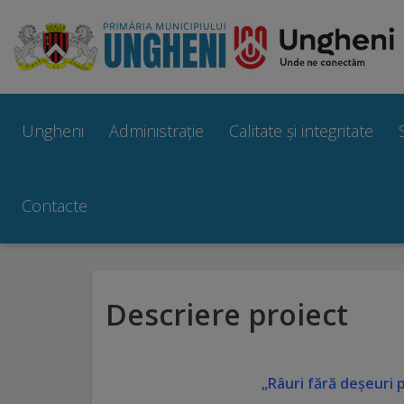
Ungheni
Prezentare
Ungheni
Administrație
Calitate și integritate
generală
Simbolurile
Contacte
orașului
Manual
Descriere proiect
brand
Orașe
„Râuri fără deșeuri
înfrățite