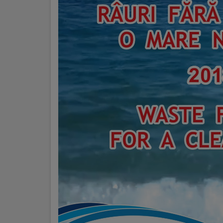
Regulamentul
de
funcționare
Integritate
și
calitate
Consiliul
Municipal
Secretar
Consilieri