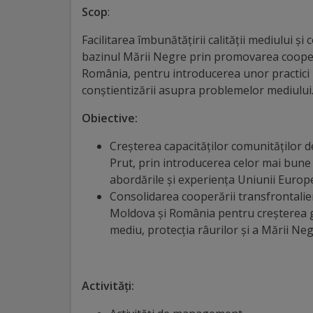
Scop
:
Distincții
Facilitarea îmbunătățirii calității mediului și 
bazinul Mării Negre prin promovarea cooperă
Cetățeni
România, pentru introducerea unor practici 
de
conștientizării asupra problemelor mediului
onoare
Obiective:
Creșterea capacităților comunităților d
Deținători
Prut, prin introducerea celor mai bune 
ai
abordările și experiența Uniunii Euro
Consolidarea cooperării transfrontalier
titlului
Moldova și România pentru creșterea gr
„Merite
mediu, protecția râurilor și a Mării Ne
pentru
Ungheni”
Activități: