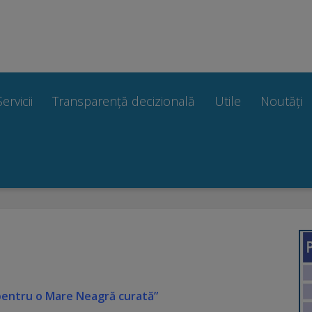
Servicii
Transparență decizională
Utile
Noutăți
 pentru o Mare Neagră curată”