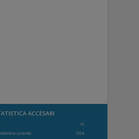
TATISTICA ACCESARI
:
13
ptămâna curentă:
1254