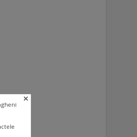
×
Ungheni
actele