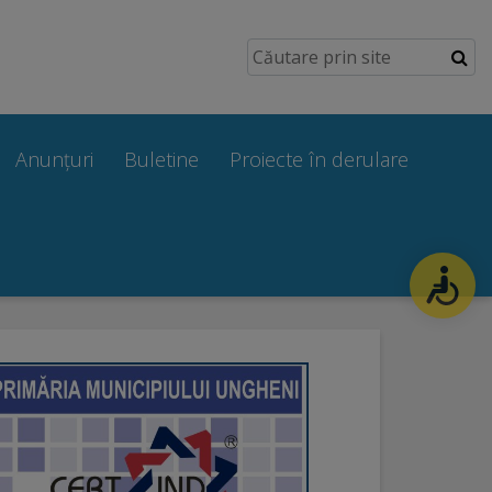
Anunțuri
Buletine
Proiecte în derulare