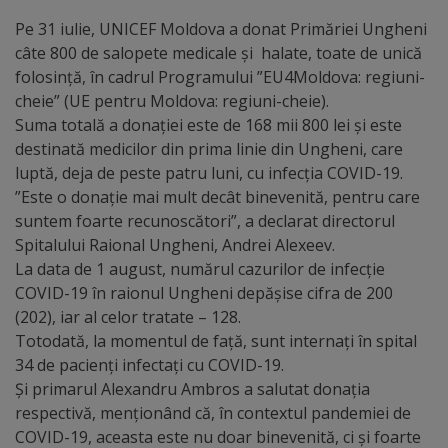
Pe 31 iulie, UNICEF Moldova a donat Primăriei Ungheni
Distincții
câte 800 de salopete medicale și halate, toate de unică
folosință, în cadrul Programului ”EU4Moldova: regiuni-
Cetățeni
cheie” (UE pentru Moldova: regiuni-cheie).
de
Suma totală a donației este de 168 mii 800 lei și este
destinată medicilor din prima linie din Ungheni, care
onoare
luptă, deja de peste patru luni, cu infecția COVID-19.
”Este o donație mai mult decât binevenită, pentru care
Deținători
suntem foarte recunoscători”, a declarat directorul
Spitalului Raional Ungheni, Andrei Alexeev.
ai
La data de 1 august, numărul cazurilor de infecție
titlului
COVID-19 în raionul Ungheni depășise cifra de 200
(202), iar al celor tratate – 128.
„Merite
Totodată, la momentul de față, sunt internați în spital
pentru
34 de pacienți infectați cu COVID-19.
Și primarul Alexandru Ambros a salutat donația
Ungheni”
respectivă, menționând că, în contextul pandemiei de
COVID-19, aceasta este nu doar binevenită, ci și foarte