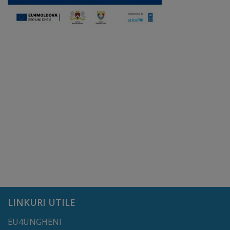
Regulamentul
de
funcționare
Integritate
și
calitate
Consiliul
Municipal
Secretar
LINKURI UTILE
Consilieri
EU4UNGHENI