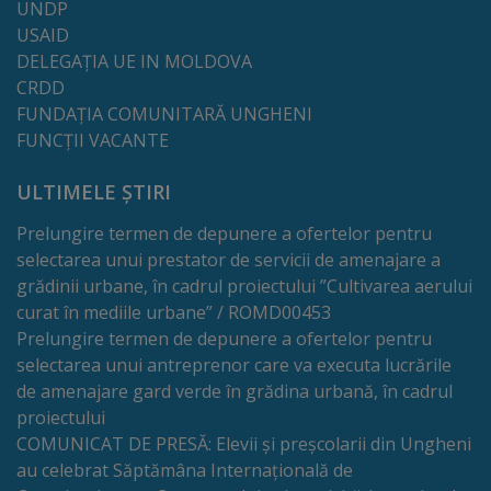
UNDP
Comisii
USAID
de
DELEGAȚIA UE IN MOLDOVA
CRDD
specialitate
FUNDAȚIA COMUNITARĂ UNGHENI
FUNCȚII VACANTE
Regulamentul
ULTIMELE ȘTIRI
Consiliului
Prelungire termen de depunere a ofertelor pentru
Calitate
selectarea unui prestator de servicii de amenajare a
grădinii urbane, în cadrul proiectului ”Cultivarea aerului
și
curat în mediile urbane” / ROMD00453
integritate
Prelungire termen de depunere a ofertelor pentru
selectarea unui antreprenor care va executa lucrările
Servicii
de amenajare gard verde în grădina urbană, în cadrul
proiectului
Plăți
COMUNICAT DE PRESĂ: Elevii și preșcolarii din Ungheni
au celebrat Săptămâna Internațională de
și