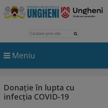
Ungheni
Prezentare
generală
Meniu
Simbolurile
orașului
Manual
brand
Donație în lupta cu
infecția COVID-19
Orașe
înfrățite