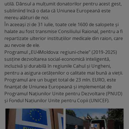
Diplome
utilă. Dânsul a mulțumit donatorilor pentru acest gest,
de
subliniind încă o data că Uniunea Europeană este
mereu alături de noi.
Excelență
În aceeași zi de 31 iulie, toate cele 1600 de salopete și
halate au fost transmise Consiliului Raional, pentru a fi
Ungheniul
repartizate ulterior instituțiilor medicale din raion, care
turistic
au nevoie de ele.
Programul „EU4Moldova: regiuni-cheie” (2019-2025)
susține dezvoltarea social-economică inteligentă,
Obiective
incluzivă și durabilă în regiunile Cahul și Ungheni,
turistice
pentru a asigura cetățenilor o calitate mai bună a vieții.
Programul are un buget total de 23 mln. EURO, este
Sculpturi
finanțat de Uniunea Europeană și implementat de
Programul Națiunilor Unite pentru Dezvoltare (PNUD)
(harta
și Fondul Națiunilor Unite pentru Copii (UNICEF).
sculpturilor)
Monumente