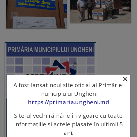
arhitecturale
Personalități
marcante
Sportivi
de
performanță
×
Orașul
A fost lansat noul site oficial al Primăriei
municipiului Ungheni
în
https://primaria.ungheni.md
imagini
Site-ul vechi rămâne în vigoare cu toate
Galerie
informațiile și actele plasate în ultimii 5
video
ani.