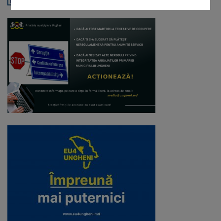
Galerii
foto
Administrație
Primărie
Primar
Viceprimari
Organigrama
Aparatul
primăriei