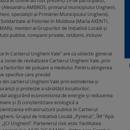
ășurat online au fost prezenți 29 de participanți,
ale (Alexandru AMBROS, primarul municipiului Ungheni,
ni, specialiști ai Primăriei Municipiului Ungheni),
de Solidaritate al Poloniei în Moldova (Maria AXENTI,
), membri ai Grupurilor de Inițiativă Locală și
tuții publice, companii private, cetăţeni, inclusiv
ice în Cartierul Ungheni Vale” are ca obiectiv general
a zonei de revitalizare Cartierul Ungheni Vale, prin
ea factorilor de poluare a mediului. Pentru atingerea
ive specifice care prevăd
e din cartierul Ungheni Vale prin extinderea și
uranță și protecție a sănătății locuitorilor,
radal asigurând economisirea de energie și reducerea
mare și 3) conștientizare ecologică a
cientizarea infrastructurii publice în Cartierul
heni, Grupul de Inițiativă Locală „Pyretus”, ÎM ”Apă-
JCI Ungheni”. Partenerul civic este: Facilitatea