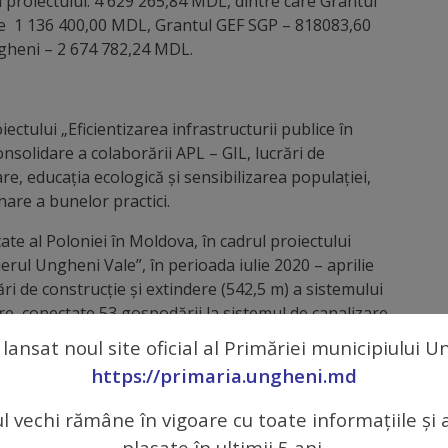
 proiectului: 4 629 265,84 MDL, dintre care Grantul
tuie 1 136 400,00 MDL, Grantul GEF SGP – 818083,60
gheni – 2 674 782,24 MDL.
iectului „Eficientizarea infrastructurii publice în
nsolidare a colaborării APL – GIL, lucrări de
re, educația ecologică și sensibilizarea populației,
inare a bunelor practici.
ate al Poloniei în Moldova, în cadrul proiectului
tierul Ungheni Vale”, în perioada iulie 2020 – aprilie
ări de construcție și extindere (542,5 m) a sistemului
re, conectate 53 gospodării la sistemul de canalizare.
Ungheni Vale a fost amenajată o fântână cu suportul
 lansat noul site oficial al Primăriei municipiului 
rizate 2 izvoare în Cartierul Ungheni Vale cu
https://primaria.ungheni.md
celență în Securitatea Frontierei, Grupurile de
Ungheni”, au fost organizate 7 întâlniri individuale/ cu
ul vechi rămâne în vigoare cu toate informațiile și 
i s-au informat privind sistemul de canalizare și
plasate în ultimii 5 ani.