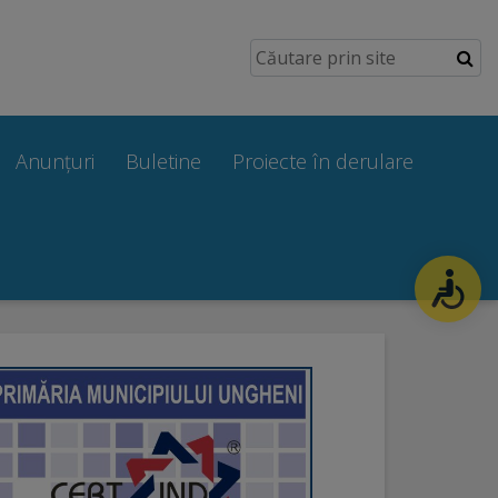
Anunțuri
Buletine
Proiecte în derulare