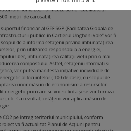
ecent, pe str. Unghiului au demarat lucrările de
utul lunii iunie 2021 urmează să fie reabilitate și
 500 metri de carosabil.
 suportul financiar al GEF SGP (Facilitatea Globală de
infrastructurii publice în Cartierul Ungheni Vale” vor fi
 scopul de a informa cetățenii privind îmbunătățirea
urselor, prin utilizarea responsabilă a energiei,
ului liber, îmbunătățirea calității vieții prin o mai
ducerea compostului. Astfel, cetățenii informați și
etică, vor putea manifesta inițiative individuale de
 energetic al locuințelor ( 100 de case), cu scopul de
adoptarea unor măsuri de economisire a resurselor
t energetic prin care se vor solicita și se vor furniza
i, etc. Ca rezultat, cetățenii vor aplica măsuri de
rgie.
e CO2 pe întreg teritoriul municipiului, conform
roiect va fi actualizat Planul de Acțiuni pentru