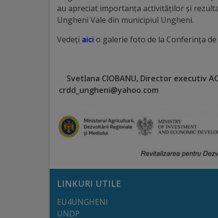
Comisii
au apreciat importanța activităților și rezul
Ungheni Vale din municipiul Ungheni.
de
Vedeți
aici
o galerie foto de la Conferința de 
specialitate
Regulamentul
Svetlana CIOBANU, Director executiv AO
Consiliului
crdd_ungheni@yahoo.com
Calitate
și
integritate
Servicii
LINKURI UTILE
Plăți
EU4UNGHENI
UNDP
și