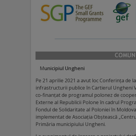
Distincții
Cetățeni
de
onoare
Deținători
M
unicipiul Ungheni
ai
Pe 21 aprilie 2021 a avut loc Conferința de l
titlului
infrastructurii publice în Cartierul Ungheni
co-finanțat de programul polonez de coopera
„Merite
Externe al Republicii Polone în cadrul Progr
pentru
Fondul de Solidaritate al Poloniei în Moldova
implementat de Asociația Obștească „Centrul
Ungheni”
Primăria municipiului Ungheni.