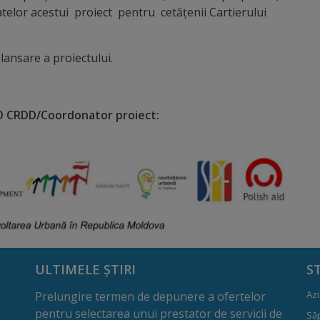
tatelor acestui proiect pentru cetățenii Cartierului
lansare a proiectului.
 CRDD/Coordonator proiect:
ULTIMELE ȘTIRI
S
Azi
Prelungire termen de depunere a ofertelor
pentru selectarea unui prestator de servicii de
Să