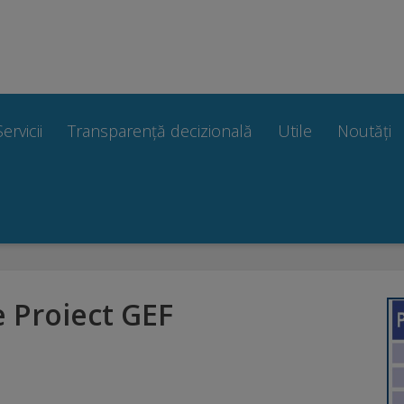
Servicii
Transparență decizională
Utile
Noutăți
e Proiect GEF