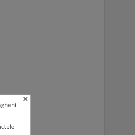
×
Ungheni
actele