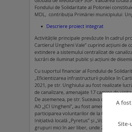
Globală de Mediu/GEF SGP. Valoarea totală a
arhitecturale
Fondului de Solidaritate al Poloniei consti
MDL, contribuția Primăriei municipiului Un
Personalități
Descriere proiect integrat
marcante
Activitățile principale prevăzute în cadrul pro
Sportivi
Cartierul Ungheni Vale” cuprind acțiuni de co
extindere a sistemului centralizat de canaliza
de
lucrări de iluminat public și acțiuni de disem
performanță
Cu suportul financiar al Fondului de Solidarit
„Eficientizarea infrastructurii publice în Car
Orașul
2021, pe str. Unghiului au fost realizate lucr
în
de canalizare, amenajate 17 camine de vizita
De asemenea, pe str. Suceava din Cartierul 
imagini
A fost
AO „JCI Ungheni”
,
au fost amenajate și salub
participarea voluntarilor de la Centrul de Ex
Galerie
Inițiativă locală „Pyretus” și „Voluntarii Pro
Site-
video
grupuri mici în aer liber, unde 27 de locuitor