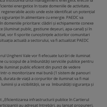
ază instituirea unui management energetic efectiv la
ficientei energetice în toate domeniile de activitate,
e regenerabile acolo unde este identificat un potențial
a siguranței în alimentare cu energie. PAEDC va
n domeniile prioritare: clădiri și echipamente conexe
ice (iluminat public, gestiune deșeuri, apa-canal) și în
ltat, vor fi sporite cunoștințele actorilor comunitari
situația actuală a sectorului, va fi actualizat PAEDC
rul Ungheni Vale vor fi efecuate lucrări de iluminat
une cu scopul de a îmbunătăți serviciile publice pentru
 de iluminat public eficient din punct de vedere
 printr-o monitorizare mai bună (1 sistem de panouri
, durata de viață a corpurilor de iluminat va fi mai
uminii și a vizibilității, se va îmbunătăți siguranța și
„Eficientizarea infrastructurii publice în Cartierul
rticipanții au adresat întrebări, au lansat propuneri,