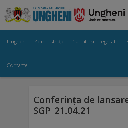
Ungheni
Prezentare
Ungheni
Administrație
Calitate și integritate
generală
Simbolurile
Contacte
orașului
Manual
Conferința de lansar
brand
SGP_21.04.21
Orașe
înfrățite