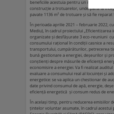
beneficiile acestuia pentru un mediu curat. R
construcție a trotuarelor, unde până la încep
Galerii
pavate 1136 m² de trotuare și să fie reparat
foto
În perioada aprilie 2021 – februarie 2022, cu
Mediu), în cadrul proiectului „Eficientizarea 
Administrație
organizate și desfășurate 3 eco-reuniuni cu
consumului rațional în condiții casnice a res
Primărie
transportului, cumpărăturilor, petrecerea timp
bună gestionare a energiei, deșeurilor și pro
Primar
conștienți despre măsurile de eficiență energ
economisire a energiei. Va fi realizat auditul
Viceprimari
evaluare a consumului real al locuinței și 
energetice: se va aplica un chestionar de audi
Organigrama
date privind consumul de apă, energie, deșeur
eficiență energetică și consum redus de ene
Aparatul
În același timp, pentru reducerea emisiilor d
primăriei
țintelor voluntar asumate, în cadrul acestui p