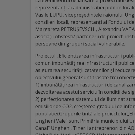
Diplome
La evenimentul de lansare a proiectului desf
reprezentanţi ai administraţiei publice loc
de
Vasile LUPU, vicepreședintele raionului Unghe
Excelență
consilieri locali, reprezentanți ai Fondului 
Margareta PETRUȘEVSCHI, Alexandru VATAMAN
Ungheniul
asociaţii obștești/ partenerii de proiect, insti
persoane din grupuri social vulnerabile.
turistic
Proiectul „Eficientizarea infrastructurii publ
Obiective
comun îmbunătățirea infrastructurii publice 
asigurarea securității cetățenilor și reducer
turistice
obiectivului general sunt trasate trei obiect
1) îmbunătățirea infrastructurii de canalizar
Sculpturi
dezvoltarea acestui serviciu în condiții de sig
2) perfecționarea sistemului de iluminat st
(harta
emisiilor de CO2, creșterea gradului de infor
sculpturilor)
populației.Grupurile țintă ale proiectului „Efi
Ungheni Vale” sunt Primăria municipiului Ung
Monumente
Canal” Ungheni, Tinerii antreprenori din AO „