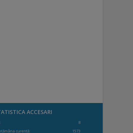
TATISTICA ACCESARI
:
8
ptămâna curentă:
1573