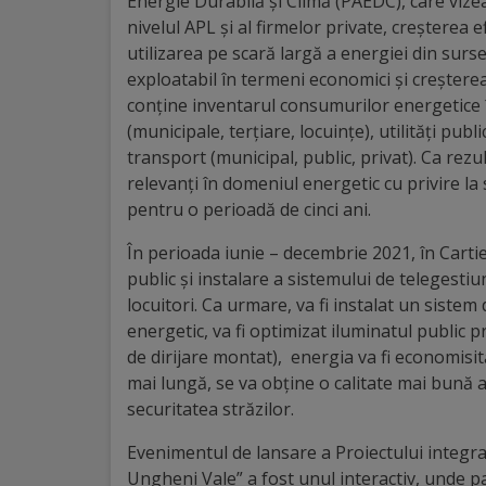
Energie Durabilă și Climă (PAEDC), care vize
Regulamentul
nivelul APL și al firmelor private, creșterea e
utilizarea pe scară largă a energiei din surs
de
exploatabil în termeni economici și creștere
funcționare
conține inventarul consumurilor energetice î
(municipale, terțiare, locuințe), utilități publ
transport (municipal, public, privat). Ca rezu
Integritate
relevanți în domeniul energetic cu privire la 
și
pentru o perioadă de cinci ani.
calitate
În perioada iunie – decembrie 2021, în Cartie
public și instalare a sistemului de telegesti
Consiliul
locuitori. Ca urmare, va fi instalat un sistem
energetic, va fi optimizat iluminatul public
Municipal
de dirijare montat), energia va fi economisită
mai lungă, se va obține o calitate mai bună a l
Secretar
securitatea străzilor.
Consilieri
Evenimentul de lansare a Proiectului integrat 
Ungheni Vale” a fost unul interactiv, unde pa