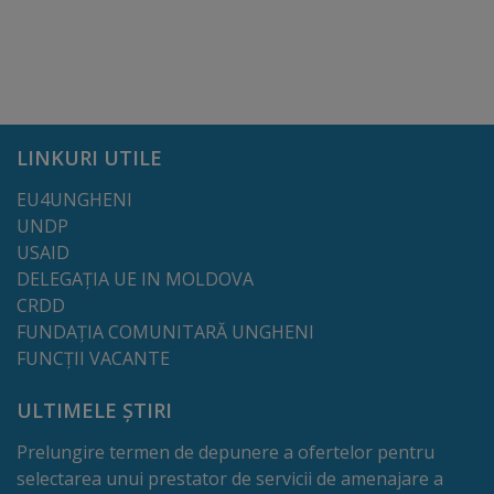
Comisii
de
specialitate
Regulamentul
LINKURI UTILE
Consiliului
EU4UNGHENI
UNDP
Calitate
USAID
DELEGAȚIA UE IN MOLDOVA
și
CRDD
integritate
FUNDAȚIA COMUNITARĂ UNGHENI
FUNCȚII VACANTE
Servicii
ULTIMELE ȘTIRI
Plăți
Prelungire termen de depunere a ofertelor pentru
selectarea unui prestator de servicii de amenajare a
și