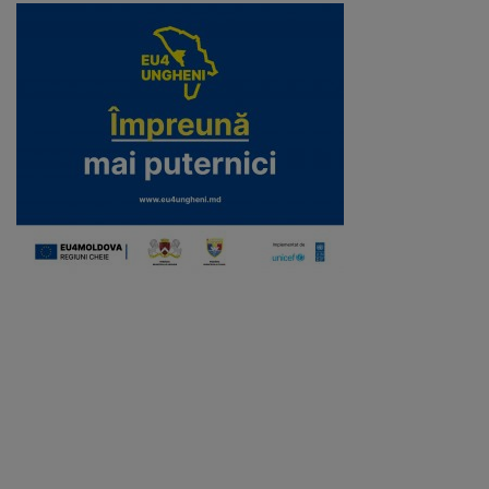
Regulamentul
de
funcționare
Integritate
și
calitate
Consiliul
Municipal
Secretar
Consilieri