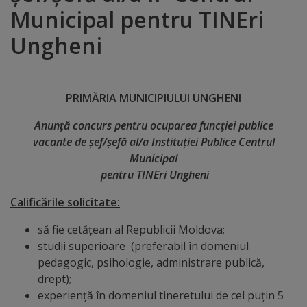
Municipal pentru TINEri
Distincții
Ungheni
Cetățeni
de
PRIMĂRIA MUNICIPIULUI UNGHENI
onoare
Anunţă concurs pentru ocuparea funcţiei publice
vacante de șef/șefă al/a Instituției Publice Centrul
Deținători
Municipal
ai
pentru TINEri Ungheni
titlului
Calificările solicitate:
„Merite
să fie cetățean al Republicii Moldova;
pentru
studii superioare (preferabil în domeniul
pedagogic, psihologie, administrare publică,
Ungheni”
drept);
experienţă în domeniul tineretului de cel puțin 5