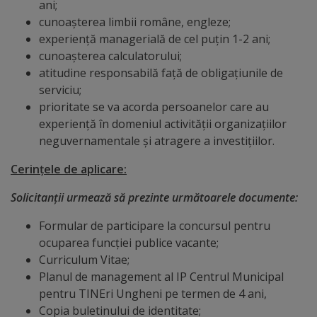
Diplome
ani;
cunoaşterea limbii române, engleze;
de
experiență managerială de cel puțin 1-2 ani;
Excelență
cunoaşterea calculatorului;
atitudine responsabilă faţă de obligaţiunile de
Ungheniul
serviciu;
prioritate se va acorda persoanelor care au
turistic
experienţă în domeniul activității organizațiilor
neguvernamentale și atragere a investițiilor.
Obiective
Cerinţele de aplicare:
turistice
Solicitanţii urmează să prezinte următoarele documente:
Sculpturi
Formular de participare la concursul pentru
(harta
ocuparea funcţiei publice vacante;
Curriculum Vitae;
sculpturilor)
Planul de management al IP Centrul Municipal
pentru TINEri Ungheni pe termen de 4 ani,
Monumente
Copia buletinului de identitate;