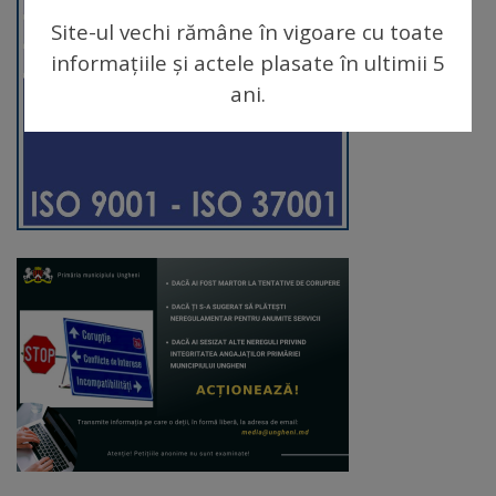
Site-ul vechi rămâne în vigoare cu toate
Galerii
informațiile și actele plasate în ultimii 5
foto
ani.
Administrație
Primărie
Primar
Viceprimari
Organigrama
Aparatul
primăriei