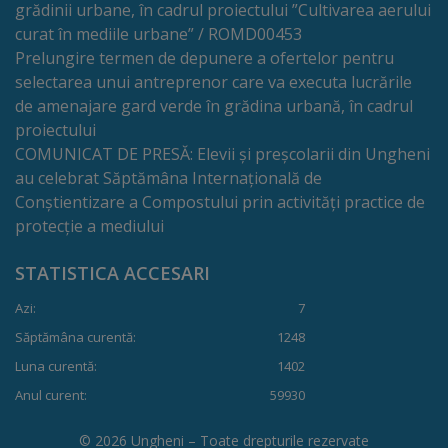
grădinii urbane, în cadrul proiectului ”Cultivarea aerului
tarife
curat în mediile urbane” / ROMD00453
Prelungire termen de depunere a ofertelor pentru
Înscrierea
selectarea unui antreprenor care va executa lucrările
de amenajare gard verde în grădina urbană, în cadrul
copiilor
proiectului
în
COMUNICAT DE PRESĂ: Elevii și preșcolarii din Ungheni
au celebrat Săptămâna Internațională de
grădiniță/Plăți
Conștientizare a Compostului prin activități practice de
protecție a mediului
Înterprinderi
STATISTICA ACCESARI
municipale
Azi:
7
Comgaz-
Săptămâna curentă:
1248
Plus
Luna curentă:
1402
Anul curent:
59930
Modele
© 2026 Ungheni – Toate drepturile rezervate