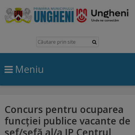
Ungheni
Prezentare
generală
Meniu
Simbolurile
orașului
Manual
brand
Concurs pentru ocuparea
funcţiei publice vacante de
Orașe
șef/șefă al/a IP Centrul
înfrățite