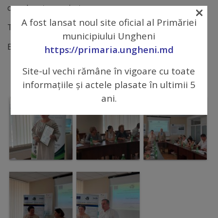
×
coordonator proiect
Regulamentul
A fost lansat noul site oficial al Primăriei
Telefon de contact: 0236 23668;
de
municipiului Ungheni
E-mail:
crdd_ungheni@yahoo.com
funcționare
https://primaria.ungheni.md
Site-ul vechi rămâne în vigoare cu toate
Integritate
informațiile și actele plasate în ultimii 5
și
ani.
calitate
Consiliul
Municipal
Secretar
Consilieri