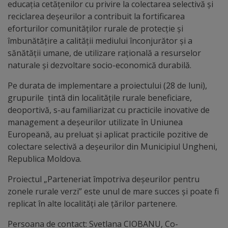
educația cetățenilor cu privire la colectarea selectivă și
reciclarea deșeurilor a contribuit la fortificarea
Galerii
eforturilor comunităților rurale de protecție şi
foto
îmbunătățire a calității mediului înconjurător și a
sănătăţii umane, de utilizare raţională a resurselor
Administrație
naturale și dezvoltare socio-economică durabilă.
Pe durata de implementare a proiectului (28 de luni),
Primărie
grupurile țintă din localitățile rurale beneficiare,
deoportivă, s-au familiarizat cu practicile inovative de
Primar
management a deşeurilor utilizate în Uniunea
Europeană, au preluat și aplicat practicile pozitive de
Viceprimari
colectare selectivă a deșeurilor din Municipiul Ungheni,
Republica Moldova.
Organigrama
Proiectul „Parteneriat împotriva deșeurilor pentru
zonele rurale verzi” este unul de mare succes și poate fi
Aparatul
replicat în alte localități ale țărilor partenere.
primăriei
Persoana de contact: Svetlana CIOBANU, Co-