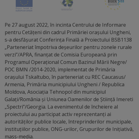
Distincții
Pe 27 august 2022, în incinta Centrului de Informare
Cetățeni
pentru Cetățeni din cadrul Primăriei orașului Ungheni,
de
s-a desfășurat Conferința Finală a Proiectului BSB1138
„Parteneriat împotriva deșeurilor pentru zonele rurale
onoare
verzi”/APRA, finanțat de Comisia Europeană prin
Programul Operațional Comun Bazinul Mării Negre/
Deținători
POC BMN /2014-2020, implementat de Primăria
orașului Tskaltubo, în parteneriat cu REC Caucasus/
ai
Armenia, Primăria municipiului Ungheni / Republica
titlului
Moldova, Asociația Tehnopol din municipiul
Galați/România și Uniunea Oamenilor de Știință Imereti
„Merite
„Spectri”/Georgia. La evenimentul de încheiere al
pentru
proiectului au participat activ reprezentanţi ai
autorităţilor publice locale, întreprinderilor municipale,
Ungheni”
instituțiilor publice, ONG-urilor, Grupurilor de Inițiativă,
mass-media.