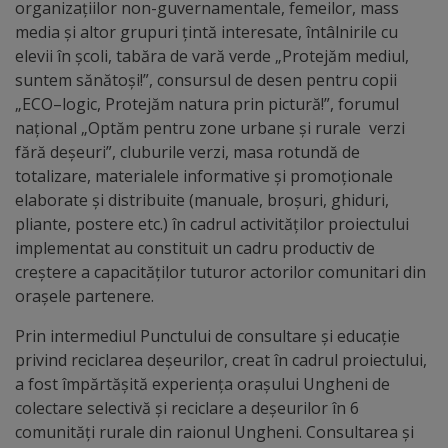
organizațiilor non-guvernamentale, femeilor, mass
arhitecturale
media și altor grupuri țintă interesate, întâlnirile cu
elevii în școli, tabăra de vară verde „Protejăm mediul,
Personalități
suntem sănătoși!”, consursul de desen pentru copii
marcante
„ECO–logic, Protejăm natura prin pictură!”, forumul
național „Optăm pentru zone urbane și rurale verzi
Sportivi
fără deșeuri”, cluburile verzi, masa rotundă de
totalizare, materialele informative şi promoţionale
de
elaborate și distribuite (manuale, broșuri, ghiduri,
performanță
pliante, postere etc.) în cadrul activităților proiectului
implementat au constituit un cadru productiv de
creștere a capacităților tuturor actorilor comunitari din
Orașul
orașele partenere.
în
Prin intermediul Punctului de consultare și educație
imagini
privind reciclarea deșeurilor, creat în cadrul proiectului,
a fost împărtășită experiența orașului Ungheni de
Galerie
colectare selectivă și reciclare a deșeurilor în 6
comunități rurale din raionul Ungheni. Consultarea și
video