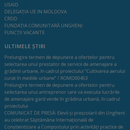
USAID
Dispoziții
DELEGAȚIA UE IN MOLDOVA
CRDD
Regulamente
FUNDAȚIA COMUNITARĂ UNGHENI
FUNCȚII VACANTE
Rapoarte
ULTIMELE ȘTIRI
Consultări
Prelungire termen de depunere a ofertelor pentru
selectarea unui prestator de servicii de amenajare a
publice
grădinii urbane, în cadrul proiectului ”Cultivarea aerului
curat în mediile urbane” / ROMD00453
Achiziții
Prelungire termen de depunere a ofertelor pentru
publice
selectarea unui antreprenor care va executa lucrările
de amenajare gard verde în grădina urbană, în cadrul
Rezultate/Atribuiri
proiectului
COMUNICAT DE PRESĂ: Elevii și preșcolarii din Ungheni
au celebrat Săptămâna Internațională de
Planuri/
Conștientizare a Compostului prin activități practice de