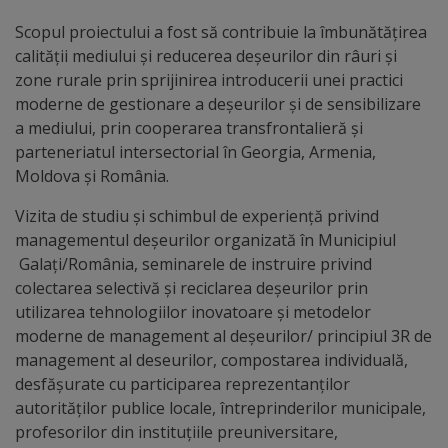
Diplome
Scopul proiectului a fost să contribuie la îmbunătățirea
de
calității mediului și reducerea deșeurilor din râuri și
Excelență
zone rurale prin sprijinirea introducerii unei practici
moderne de gestionare a deșeurilor și de sensibilizare
Ungheniul
a mediului, prin cooperarea transfrontalieră și
parteneriatul intersectorial în Georgia, Armenia,
turistic
Moldova și România.
Obiective
Vizita de studiu și schimbul de experiență privind
managementul deșeurilor organizată în Municipiul
turistice
Galați/România, seminarele de instruire privind
colectarea selectivă și reciclarea deșeurilor prin
Sculpturi
utilizarea tehnologiilor inovatoare și metodelor
(harta
moderne de management al deșeurilor/ principiul 3R de
management al deseurilor, compostarea individuală,
sculpturilor)
desfășurate cu participarea reprezentanților
autorităților publice locale, întreprinderilor municipale,
Monumente
profesorilor din instituțiile preuniversitare,