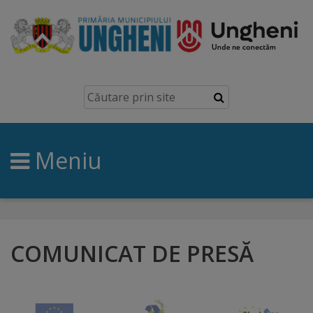
Ungheni
Prezentare
generală
Meniu
Simbolurile
orașului
Manual
brand
COMUNICAT DE PRESĂ
Orașe
înfrățite