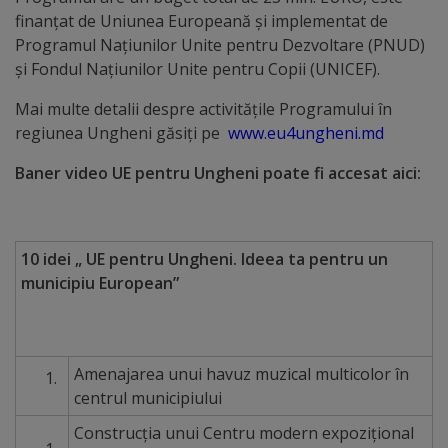
finanțat de Uniunea Europeană și implementat de
Galerii
Programul Națiunilor Unite pentru Dezvoltare (PNUD)
și Fondul Națiunilor Unite pentru Copii (UNICEF).
foto
Mai multe detalii despre activitățile Programului în
Administrație
regiunea Ungheni găsiți pe
www.eu4ungheni.md
Baner video UE pentru Ungheni poate fi accesat aici:
Primărie
Primar
10 idei „ UE pentru Ungheni. Ideea ta pentru un
Viceprimari
municipiu European”
Organigrama
Amenajarea unui havuz muzical multicolor în
Aparatul
centrul municipiului
primăriei
Construcția unui Centru modern expozițional