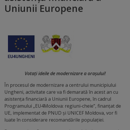
Uniunii Europene
Distincții
Cetățeni
de
onoare
Deținători
ai
Votați ideile de modernizare a orașului!
titlului
În procesul de modernizare a centrului municipiului
Ungheni, activitate care va fi demarată în acest an cu
„Merite
asistența financiară a Uniunii Europene, în cadrul
pentru
Programului „EU4Moldova: regiuni-cheie”, finanțat de
UE, implementat de PNUD și UNICEF Moldova, vor fi
Ungheni”
luate în considerare recomandările populației.