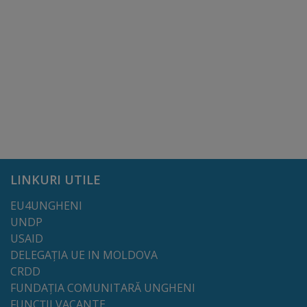
Dispoziții
Regulamente
Rapoarte
Consultări
publice
LINKURI UTILE
Achiziții
EU4UNGHENI
publice
UNDP
USAID
Rezultate/Atribuiri
DELEGAȚIA UE IN MOLDOVA
CRDD
Planuri/
FUNDAȚIA COMUNITARĂ UNGHENI
FUNCȚII VACANTE