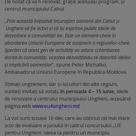
Diplome
De notat că va fi renovat, grație aceluiași program, și
centrul municipiului Cahul.
de
Excelență
„
Prin această inițiativă încurajăm oamenii din Cahul și
Ungheni să fie activi și să își exprime public ideile de
dezvoltare a comunității lor. Este un element-cheie în
Ungheniul
abordarea Uniunii Europene de susținere a regiunilor-cheie.
turistic
Sperăm că acest gen de activități va aduce schimbarea
dorită în comunități, acestea dezvoltându-se datorită ideilor
Obiective
și implicării oamenilor
“, spune Peter Michalko,
Ambasadorul Uniunii Europene în Republica Moldova.
turistice
Stimați ungheneni, dar și locuitori din alte regiuni,
Sculpturi
sunteți invitați să votați,
în perioada 4 – 15 iunie,
ideile
de renovare a centrului municipiului Ungheni, accesând
(harta
pagina web
www.eu4ungheni.md
sculpturilor)
La vot sunt scoase 10 idei, care au obţinut cel mai mare
scor de evaluare a juriului în cadrul concursului „UE
Monumente
pentru Ungheni. Ideea ta pentru un municipiu