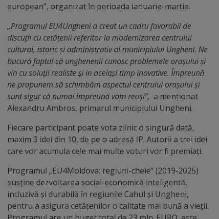
arhitecturale
european”, organizat în perioada ianuarie-martie.
„Programul EU4Ungheni a creat un cadru favorabil de
Personalități
discuții cu cetățenii referitor la modernizarea centrului
marcante
cultural, istoric și administrativ al municipiului Ungheni. Ne
bucură faptul că unghenenii cunosc problemele orașului și
Sportivi
vin cu soluții realiste și in același timp inovative. Împreună
ne propunem să schimbăm aspectul centrului orașului și
de
sunt sigur că numai împreună vom reuși”,
a menționat
performanță
Alexandru Ambros, primarul municipiului Ungheni.
Fiecare participant poate vota zilnic o singură dată,
Orașul
maxim 3 idei din 10, de pe o adresă IP. Autorii a trei idei
în
care vor acumula cele mai multe voturi vor fi premiați.
imagini
Programul „EU4Moldova: regiuni-cheie” (2019-2025)
susține dezvoltarea social-economică inteligentă,
Galerie
incluzivă și durabilă în regiunile Cahul și Ungheni,
pentru a asigura cetățenilor o calitate mai bună a vieții.
video
Programul are un buget total de 23 mln. EURO, este