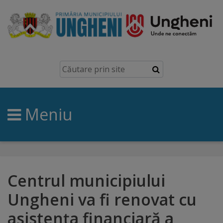
Ungheni
Prezentare
generală
Meniu
Simbolurile
orașului
Manual
brand
Centrul municipiului
Ungheni va fi renovat cu
Orașe
asistența financiară a
înfrățite