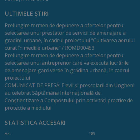
Rapoarte
ULTIMELE ȘTIRI
Licitații
Prelungire termen de depunere a ofertelor pentru
selectarea unui prestator de servicii de amenajare a
Rezultate
grădinii urbane, în cadrul proiectului ”Cultivarea aerului
curat în mediile urbane” / ROMD00453
Buget
Prelungire termen de depunere a ofertelor pentru
și
selectarea unui antreprenor care va executa lucrările
de amenajare gard verde în grădina urbană, în cadrul
Taxe
proiectului
locale
COMUNICAT DE PRESĂ: Elevii și preșcolarii din Ungheni
au celebrat Săptămâna Internațională de
Strategii
Conștientizare a Compostului prin activități practice de
protecție a mediului
și
STATISTICA ACCESARI
programe
Azi:
185