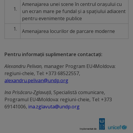
Amenajarea unei scene în centrul orașului cu
Comisii
un ecran mare pe fundal și a spațiului adiacent
de
pentru evenimente publice
specialitate
Amenajarea locurilor de parcare moderne
Regulamentul
Consiliului
Pentru informaţii suplimentare contactaţi:
Alexandru Pelivan,
manager Program EU4Moldova:
Calitate
regiuni-cheie, Tel: +373 68522557,
și
alexandru.pelivan@undp.org
integritate
Ina Prisăcaru-Zglavuță
, Specialistă comunicare,
Programul EU4Moldova: regiuni-cheie, Tel: +373
Servicii
69141006,
ina.zglavuta@undp.org
Plăți
și