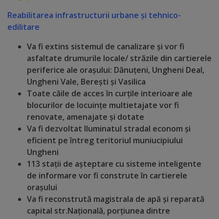
Deplasări
Reabilitarea infrastructurii urbane și tehnico-
Bugetare
edilitare
participativă
Va fi extins sistemul de canalizare și vor fi
asfaltate drumurile locale/ străzile din cartierele
Utile
periferice ale orașului: Dănuțeni, Ungheni Deal,
Ungheni Vale, Berești și Vasilica
Transport
Toate
căile de acces
în curțile interioare ale
blocurilor de locuințe multietajate
vor fi
renovate
,
amenajate
și dotate
Rețeaua
Va fi dezvoltat Iluminatul stradal econom și
transportului
eficient pe întreg teritoriul muniucipiului
Ungheni
public
113 stații de așteptare cu sisteme inteligente
de informare vor fi c
onstrute
în cartierele
Lista
orașului
stațiilor
V
a fi r
econstrută magistrala de apă și reparată
capital str.Națională, porțiunea dintre
de