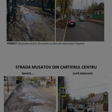
Alegeri
Aleg.
parlamentare
2025
Aleg.
prez.
2024/Referend.
Alegeri
generale
locale