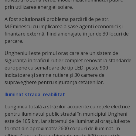
prin utilizarea energiei solare.
Galerii
A fost soluționată problema parcării de pe str.
foto
M.Eminescu cu implicarea a șase agenți economici și
finanțare externă, fiind amenajate în jur de 30 locuri de
Administrație
parcare.
Ungheniuil este primul oraș care are un sistem de
Primărie
siguranță în traficul rutier complet renovat la standarde
europene cu semafoare de tip LED, peste 900
Primar
indicatoare și semne rutiere și 30 camere de
supraveghere pentru siguranța cetățenilor.
Viceprimari
Iluminat stradal reabilitat
Organigrama
Lungimea totală a străzilor acoperite cu rețele electrice
pentru iluminatul public stradal în municipiul Ungheni
Aparatul
este de 105 km, iar sistemul de iluminat al orașului este
primăriei
format din aproximativ 2600 corpuri de iluminat. În
ultimii 4 ani au fost schimbate peste 800 corpuri de