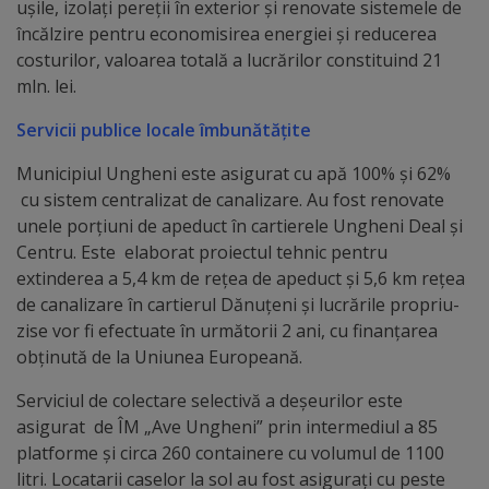
ușile, izolați pereții în exterior și renovate sistemele de
Comisii
încălzire pentru economisirea energiei și reducerea
de
costurilor, valoarea totală a lucrărilor constituind 21
mln. lei.
specialitate
Servicii publice locale îmbunătățite
Regulamentul
Municipiul Ungheni este asigurat cu apă 100% și 62%
Consiliului
cu sistem centralizat de canalizare. Au fost renovate
unele porțiuni de apeduct în cartierele Ungheni Deal și
Calitate
Centru. Este elaborat proiectul tehnic pentru
extinderea a 5,4 km de rețea de apeduct și 5,6 km rețea
și
de canalizare în cartierul Dănuțeni și lucrările propriu-
integritate
zise vor fi efectuate în următorii 2 ani, cu finanțarea
obținută de la Uniunea Europeană.
Servicii
Serviciul de colectare selectivă a deșeurilor este
asigurat de ÎM „Ave Ungheni” prin intermediul a 85
Plăți
platforme și circa 260 containere cu volumul de 1100
litri. Locatarii caselor la sol au fost asigurați cu peste
și