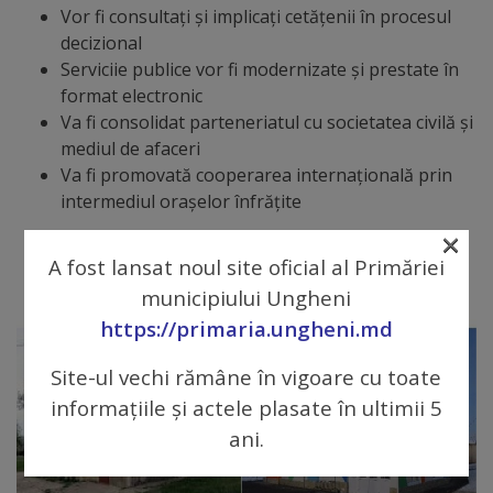
proiect
Vor fi consultați și implicați cetățenii în procesul
decizional
deșeuri
Serviciie publice vor fi modernizate și prestate în
format electronic
Adoptă
Va fi consolidat parteneriatul cu societatea civilă și
mediul de afaceri
un
Va fi promovată cooperarea internațională prin
spațiu
intermediul orașelor înfrățite
verde
×
A fost lansat noul site oficial al Primăriei
Educație
municipiului Ungheni
https://primaria.ungheni.md
Instituții
Site-ul vechi rămâne în vigoare cu toate
preșcolare
informațiile și actele plasate în ultimii 5
ani.
Instituții
preuniversitare