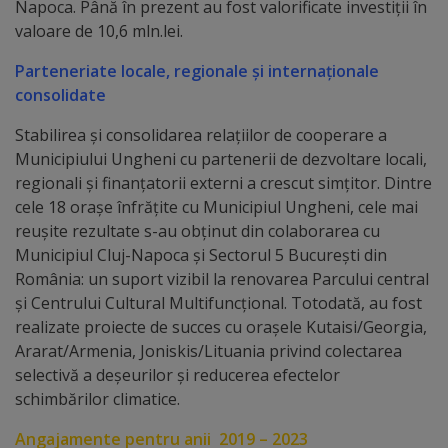
Rapoarte
Napoca. Până în prezent au fost valorificate investiții în
valoare de 10,6 mln.lei.
Licitații
Parteneriate locale, regionale și internaționale
consolidate
Rezultate
Stabilirea și consolidarea relațiilor de cooperare a
Municipiului Ungheni cu partenerii de dezvoltare locali,
Buget
regionali și finanțatorii externi a crescut simțitor. Dintre
și
cele 18 orașe înfrățite cu Municipiul Ungheni, cele mai
reușite rezultate s-au obținut din colaborarea cu
Taxe
Municipiul Cluj-Napoca și Sectorul 5 București din
locale
România: un suport vizibil la renovarea Parcului central
și Centrului Cultural Multifuncțional. Totodată, au fost
Strategii
realizate proiecte de succes cu orașele Kutaisi/Georgia,
Ararat/Armenia, Joniskis/Lituania privind colectarea
și
selectivă a deșeurilor și reducerea efectelor
programe
schimbărilor climatice.
Angajamente pentru anii 2019 – 2023