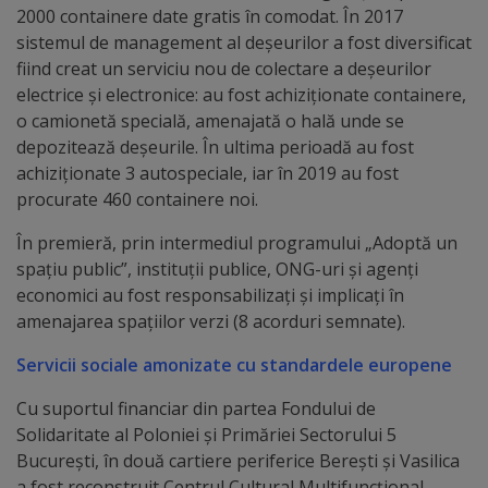
2000 containere date gratis în comodat. În 2017
tarife
sistemul de management al deșeurilor a fost diversificat
fiind creat un serviciu nou de colectare a deșeurilor
Înscrierea
electrice și electronice: au fost achiziționate containere,
o camionetă specială, amenajată o hală unde se
copiilor
depozitează deșeurile. În ultima perioadă au fost
în
achiziționate 3 autospeciale, iar în 2019 au fost
procurate 460 containere noi.
grădiniță/Plăți
În premieră, prin intermediul programului „Adoptă un
Înterprinderi
spațiu public”, instituții publice, ONG-uri și agenți
economici au fost responsabilizați și implicați în
municipale
amenajarea spațiilor verzi (8 acorduri semnate).
Comgaz-
Servicii sociale amonizate cu standardele europene
Plus
Cu suportul financiar din partea Fondului de
Solidaritate al Poloniei și Primăriei Sectorului 5
Modele
București, în două cartiere periferice Berești și Vasilica
a fost reconstruit Centrul Cultural Multifuncțional