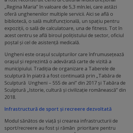
de
„Regina Maria” în valoare de 5,3 mln.lei, care astăzi
cerere
oferă unghenenilor multiple servicii. Aici se află o
bibliotecă, o sală multifuncțională, un spațiu pentru
Arhitectură
expoziții, o sală de calculatoare, una de fitness. Tot în
acest centru se află biroul polițistului de sector, oficiul
și
poștal și cel de asistență medicală.
urbanism
Ungheni este orașul sculpturilor care înfrumusețează
orașul și reprezintă o adevărată carte de vizită a
Transparență
municipiului. Tradiția de organizare a Taberele de
decizională
sculptură în piatră a fost continuată prin „Tabăra de
Sculptură Ungheni – 555 de ani” din 2017 și Tabăra de
Sculptură „Istorie, cultură și civilizație românească” din
Proiecte
2018.
de
Infrastructură de sport și recreere dezvoltată
decizii
Modul sănătos de viață și crearea infrastructurii de
Decizii
sport/recreere au fost și rămân prioritare pentru