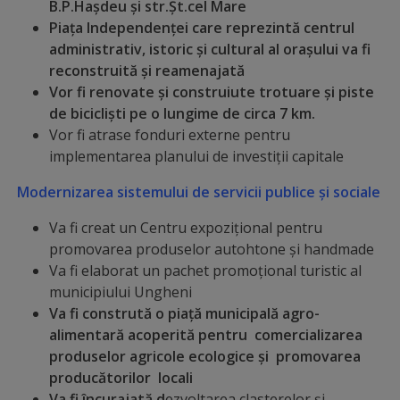
B.P.Hașdeu și str.Șt.cel Mare
transport
Piața Independenței care reprezintă centrul
administrativ, istoric și cultural al orașului va fi
public
reconstruită și reamenajată
Vor fi
renovate și construiute trotuare și piste
Parcări
de bicicliști pe o lungime de circa 7 km.
Vor fi atrase fonduri externe pentru
Date
implementarea planului de investiţii capitale
de
Modernizarea sistemului de servicii publice și sociale
contact
Va fi creat un Centru expozițional pentru
administrator
promovarea produselor autohtone și handmade
Va fi elaborat un pachet promoțional turistic al
rute
municipiului Ungheni
Va fi
constrută o
piață
municipală agro-
Drumuri
alimentară acoperită pentru comercializarea
și
produselor agricole ecologice și promovarea
producătorilor locali
străzi
Va fi încurajată d
ezvoltarea clasterelor și