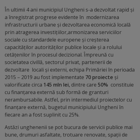
În ultimii 4 ani municipiul Ungheni s-a dezvoltat rapid și
Distincții
a înregistrat progrese evidente în modernizarea
infrastructurii urbane și dezvoltarea economică locală
Cetățeni
prin atragerea investițiilor,armonizarea serviciilor
de
sociale cu standardele europene și creșterea
capacităților autorităților publice locale și a rolului
onoare
cetățenilor în procesul decizional. Împreună cu
societatea civillă, sectorul privat, partenerii de
Deținători
dezvoltare locali și externi, echipa Primăriei în perioada
2015 – 2019 au fost implementate
70 proiecte
și
ai
valorificate circa
145 mln lei,
dintre care
50%
constituie
titlului
cu finanțarea externă sub formă de granturi
nerambursabile. Astfel, prin intermediul proiectelor cu
„Merite
finanțare externă, bugetul municipiului Ungheni în
pentru
fiecare an a fost suplinit cu 25%.
Ungheni”
Astăzi unghenenii se pot bucura de servicii publice mai
bune, drumuri asfaltate, trotuare renovate, spații de