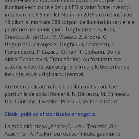
iluminat vechi cu cele de tip LED și valorificate investiții
Regulamentul
în valoare de 6,5 mln lei. Numai în 2019 au fost instalați
de
48 piloni și montate 388 corpuri de iluminat în cartierele
periferice ale municipiului Ungheni (str. Bălțeni,
funcționare
Crestiuc, Al. cel Bun, M. Viteazu, Z. Arbore, O.
Ungureanu, Oranjeriei, Unghiului, Cosmescu, C.
Integritate
Porumbescu, P. Cazacu, Crihan, T. Ciobanu, Doina
și
Aldea-Teodorovici, Trandafirilor). Au fost instalate
sisteme video de supraveghere în curțile blocurilor de
calitate
locuințe, scuaruri și parcul central.
Consiliul
Au fost reabilitate rețelele de iluminat stradal pe
porțiunile de străzi Romană, N. Bălcescu, M. Eminescu,
Municipal
Dm. Cantemir, Livezilor, Prutului, Ștefan cel Mare.
Secretar
Clădiri publice eficientizate energetic
La grădiniță-creșă „Andrieș”, Liceul Teoretic „Gh.
Consilieri
Asachi” și „A. Pușkin” au fost schimbate geamurile,