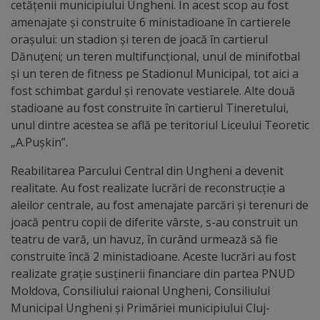
cetățenii municipiului Ungheni. În acest scop au fost
amenajate și construite 6 ministadioane în cartierele
Dispoziții
orașului: un stadion și teren de joacă în cartierul
Dănuțeni; un teren multifuncțional, unul de minifotbal
Regulamente
și un teren de fitness pe Stadionul Municipal, tot aici a
fost schimbat gardul și renovate vestiarele. Alte două
Rapoarte
stadioane au fost construite în cartierul Tineretului,
unul dintre acestea se află pe teritoriul Liceului Teoretic
Consultări
„A.Pușkin”.
publice
Reabilitarea Parcului Central din Ungheni a devenit
realitate. Au fost realizate lucrări de reconstrucție a
Achiziții
aleilor centrale, au fost amenajate parcări și terenuri de
joacă pentru copii de diferite vârste, s-au construit un
publice
teatru de vară, un havuz, în curând urmează să fie
construite încă 2 ministadioane. Aceste lucrări au fost
Rezultate/Atribuiri
realizate grație susținerii financiare din partea PNUD
Moldova, Consiliului raional Ungheni, Consiliului
Planuri/
Municipal Ungheni și Primăriei municipiului Cluj-