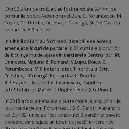
arhitecturale
Din 52,5 km. de trotuar, au fost renovate 5,4 km. pe
porțiunile de str. Alexandru cel Bun, C. Porumbescu, M.
Personalități
Costin, Gr. Ureche, Decebal, I. Creangă, Șt. Cel Mare în
marcante
valoare de 5,2 mln. lei.
În ultimii doi ani au fost reabilitate căile de acces
și
Sportivi
amenajate locuri de parcare
în 31 curți ale blocurilor
de
de locuințe multietajate din
cartierele Centru (str. M.
Eminescu, Națională, Romană, V.Lupu, Boico, C.
performanță
Porumbescu, M.Cibotaru, etc), Tineretului (str.
Crestiuc, I. Creangă, Bernardazzi, Decebal,
Orașul
B.P.Hașdeu, G. Ureche, Cosmescu), Dănuțeni
în
(str.Ștefan cel Mare) și Ungheni Vale (str.Unirii).
imagini
În 2018 a fost amenajată o curte model a blocurilor de
locuințe de pe str. Porumbescu 3, 5, 7 și str. Alexandru
Galerie
cel Bun 32, unde au fost construite 3 parcări și pavate
trotuare, amenajate un teren de joacă, un teren de
video
fitness și o zonă verde, modernizat iluminatul public