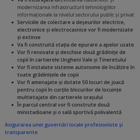
modernizarea infrastructurii tehnologiilor
Lista
informaționale la nivelul sectorului public şi privat
Serviciile de colectare a deșeurilor electrice,
străzilor
electronice și electrocasnice
vor fi m
odernizate
și extinse
Reabilitare
Va fi
construită stația de epurare a apelor uzate
și
Vor fi renovate și deschise două
grădinițe de
copii
în cartierele Ungheni Vale și Tineretului
construcție
Vor fi instalate
sisteme autonome de încălzire în
toate grădinițele de copii
Salubritate
Vor fi amenajate
și dotate 50 locuri de joacă
pentru copii în curțile blocurilor de locuințe
Platouri
multietajate din cartierele orașului
În parcul central vor fi c
onstrute
două
acumulare
ministadioane și o sală sportivă polivalentă
deșeuri
Asigurarea unei guvernări locale profesioniste și
transparente
Management