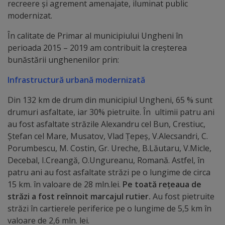
Diplome
recreere și agrement amenajate, iluminat public
modernizat.
de
Excelență
În calitate de Primar al municipiului Ungheni în
perioada 2015 – 2019 am contribuit la creșterea
bunăstării unghenenilor prin:
Ungheniul
turistic
Infrastructură urbană modernizată
Din 132 km de drum din municipiul Ungheni, 65 % sunt
Obiective
drumuri asfaltate, iar 30% pietruite. În ultimii patru ani
turistice
au fost asfaltate străzile Alexandru cel Bun, Crestiuc,
Ștefan cel Mare, Musatov, Vlad Țepeș, V.Alecsandri, C.
Porumbescu, M. Costin, Gr. Ureche, B.Lăutaru, V.Micle,
Sculpturi
Decebal, I.Creangă, O.Ungureanu, Romană. Astfel, în
(harta
patru ani au fost asfaltate străzi pe o lungime de circa
15 km. în valoare de 28 mln.lei.
Pe toată rețeaua de
sculpturilor)
străzi a fost reînnoit marcajul rutier.
Au fost pietruite
străzi în cartierele periferice pe o lungime de 5,5 km în
Monumente
valoare de 2,6 mln. lei.