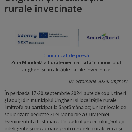
rurale învecinate
Distincții
Cetățeni
de
onoare
Comunicat de presă
Deținători
Ziua Mondială a Curățeniei marcată în municipiul
Ungheni și localitățile rurale învecinate
ai
01 octombrie 2024, Ungheni
titlului
În perioada 17-20 septembrie 2024, sute de copii, tineri
„Merite
și adulți din municipiul Ungheni și localitățile rurale
pentru
limitrofe au participat la Săptămâna acțiunilor locale de
salubrizare dedicate Zilei Mondiale a Curățeniei.
Ungheni”
Evenimentul a fost marcat în cadrul proiectului „Soluții
inteligente și inovatoare pentru zonele rurale verzi și