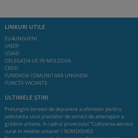
Deplasări
Bugetare
participativă
LINKURI UTILE
EU4UNGHENI
Utile
UNDP
USAID
Transport
DELEGAȚIA UE IN MOLDOVA
CRDD
Rețeaua
FUNDAȚIA COMUNITARĂ UNGHENI
FUNCȚII VACANTE
transportului
public
ULTIMELE ȘTIRI
Prelungire termen de depunere a ofertelor pentru
Lista
selectarea unui prestator de servicii de amenajare a
stațiilor
grădinii urbane, în cadrul proiectului ”Cultivarea aerului
curat în mediile urbane” / ROMD00453
de