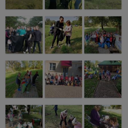
Regulamentul
de
funcționare
Integritate
și
calitate
Consiliul
Municipal
Secretar
Consilieri