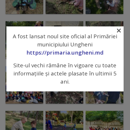
Comisii
de
specialitate
×
A fost lansat noul site oficial al Primăriei
Regulamentul
municipiului Ungheni
Consiliului
https://primaria.ungheni.md
Site-ul vechi rămâne în vigoare cu toate
Calitate
informațiile și actele plasate în ultimii 5
și
ani.
integritate
Servicii
Plăți
și