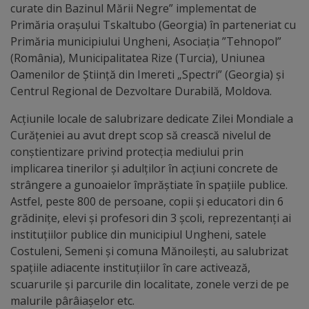
Diplome
curate din Bazinul Mării Negre” implementat de
de
Primăria orașului Tskaltubo (Georgia) în parteneriat cu
Primăria municipiului Ungheni, Asociația ”Tehnopol”
Excelență
(România), Municipalitatea Rize (Turcia), Uniunea
Oamenilor de Știință din Imereti „Spectri” (Georgia) și
Ungheniul
Centrul Regional de Dezvoltare Durabilă, Moldova.
turistic
Acțiunile locale de salubrizare dedicate Zilei Mondiale a
Curățeniei au avut drept scop să crească nivelul de
Obiective
conștientizare privind protecția mediului prin
turistice
implicarea tinerilor și adulților în acțiuni concrete de
strângere a gunoaielor împrăștiate în spațiile publice.
Astfel, peste 800 de persoane, copii și educatori din 6
Sculpturi
grădinițe, elevi și profesori din 3 școli, reprezentanți ai
(harta
instituțiilor publice din municipiul Ungheni, satele
Costuleni, Semeni și comuna Mănoilești, au salubrizat
sculpturilor)
spațiile adiacente instituțiilor în care activează,
scuarurile și parcurile din localitate, zonele verzi de pe
Monumente
malurile pârâiașelor etc.