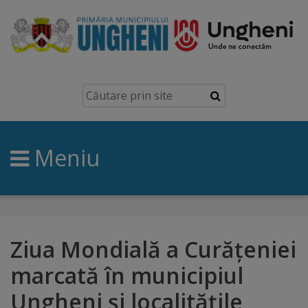
Ungheni
Prezentare
generală
Meniu
Simbolurile
orașului
Manual
brand
Ziua Mondială a Curățeniei
marcată în municipiul
Orașe
Ungheni și localitățile
înfrățite