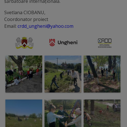
sărbătoare internațională.
Galerii
Svetlana CIOBANU,
Coordonator proiect
foto
Email:
crdd_ungheni@yahoo.com
Administrație
Primărie
Primar
Viceprimari
Organigrama
Aparatul
primăriei