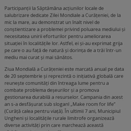
arhitecturale
Participanții la Săptămâna acțiunilor locale de
salubrizare dedicate Zilei Mondiale a Curățeniei, de la
Personalități
mic la mare, au demonstrat un înalt nivel de
marcante
conștientizare a problemei privind poluarea mediului și
necesitatea unirii eforturilor pentru ameliorarea
Sportivi
situației în localitățile lor. Astfel, ei și-au exprimat grija
pe care o au față de natură și dorința de a trăi într-un
de
mediu mai curat și mai sănătos.
performanță
Ziua Mondială a Curățeniei este marcată anual pe data
de 20 septembrie și reprezintă o inițiativă globală care
Orașul
reunește comunități din întreaga lume pentru a
în
combate problema deșeurilor și a promova
gestionarea durabilă a resurselor. Campania din acest
imagini
an s-a desfășurat sub sloganl „Make room for life”
(Curăță calea pentru viață). În ultimii 7 ani, Municipiul
Galerie
Ungheni și localitățile rurale limitrofe organizează
diverse activități prin care marchează această
video