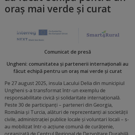
oraș mai verde și curat
Distincții
Cetățeni
de
onoare
Comunicat de presă
Deținători
Ungheni: comunitatea și partenerii internaționali au
făcut echipă pentru un oraș mai verde și curat
ai
Pe 27 august 2025, insula Lacului Delia din municipiul
titlului
Ungheni s-a transformat într-un exemplu de
„Merite
responsabilitate civică și solidaritate internațională.
Peste 30 de participanți – parteneri din Georgia,
pentru
România și Turcia, alături de reprezentanți ai societății
Ungheni”
civile, administrației publice locale și voluntari locali – s-
au mobilizat într-o acțiune comună de curățenie,
organizată de Centrul Regional de Dezvoltare Durabilă