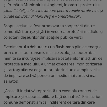
Diplome
și Primăria Municipiului Ungheni, în cadrul proiectului
de
„Soluții inteligente și inovatoare pentru zonele rurale verzi și
Excelență
curate din Bazinul Mării Negre – Smart4Rural”
.
Scopul acțiunii a fost promovarea cooperării dintre
Ungheniul
comunități, orașe și țări în vederea protejării mediului și
turistic
colectării deșeurilor din spațiile publice verzi.
Evenimentul a debutat cu un flash-mob plin de energie,
Obiective
prin care s-au transmis mesaje ecologice puternice,
turistice
menite să încurajeze implicarea cetățenilor în acțiuni de
protecție a mediului. A urmat colectarea, monitorizarea
și cartografierea deșeurilor, oferind un exemplu vizibil
Sculpturi
de implicare activă pentru un mediu mai curat și mai
(harta
sănătos.
sculpturilor)
„Această inițiativă reprezintă un exemplu concret de
implicare și responsabilitate față de natură. Prin acțiuni
Monumente
comune demonstrăm că, indiferent de țara din care