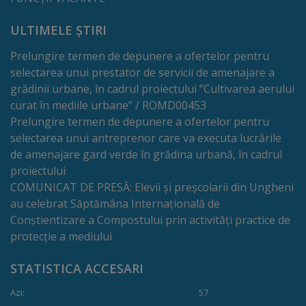
tarife
ULTIMELE ȘTIRI
Înscrierea
Prelungire termen de depunere a ofertelor pentru
selectarea unui prestator de servicii de amenajare a
copiilor
grădinii urbane, în cadrul proiectului ”Cultivarea aerului
în
curat în mediile urbane” / ROMD00453
Prelungire termen de depunere a ofertelor pentru
grădiniță/Plăți
selectarea unui antreprenor care va executa lucrările
de amenajare gard verde în grădina urbană, în cadrul
Înterprinderi
proiectului
COMUNICAT DE PRESĂ: Elevii și preșcolarii din Ungheni
municipale
au celebrat Săptămâna Internațională de
Conștientizare a Compostului prin activități practice de
Comgaz-
protecție a mediului
Plus
STATISTICA ACCESARI
Modele
Azi:
57