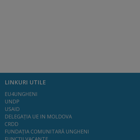
Comisii
de
specialitate
Regulamentul
Consiliului
Calitate
LINKURI UTILE
și
integritate
EU4UNGHENI
UNDP
USAID
Servicii
DELEGAȚIA UE IN MOLDOVA
CRDD
Plăți
FUNDAȚIA COMUNITARĂ UNGHENI
și
FUNCȚII VACANTE