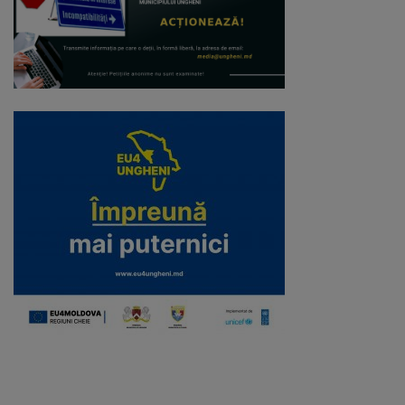
Regulamentul
de
funcționare
Integritate
și
calitate
Consiliul
Municipal
Secretar
Consilieri