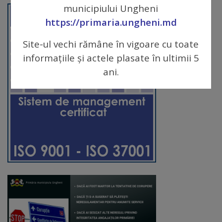
municipiului Ungheni
Galerii
https://primaria.ungheni.md
foto
Site-ul vechi rămâne în vigoare cu toate
informațiile și actele plasate în ultimii 5
Administrație
ani.
Primărie
Primar
Viceprimari
Organigrama
Aparatul
primăriei