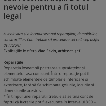
nevoie pentru a fi totul
Distincții
legal
Cetățeni
de
A venit vara și a început sezonul reparațiilor, demolărilor,
onoare
construcțiilor. Cum trebuie să procedeze cei ce încep astfel
de lucrări?
Deținători
Explicațiile le oferă
Vlad Savin, arhitect-șef
ai
Reparațiile
titlului
Reparația înseamnă păstrarea suprafețelor și
elementelor așa cum sunt. Într-o reparație pot fi
„Merite
schimbate elementele de tâmplărie interioare și
pentru
exterioare, fără să fie schimbate golurile, locurile și
dimensiunile acestora.
Ungheni”
* În timpul unei reparații trebuie să se țină cont de
faptul că lucrările pot fi executate în intervalul 8:00 –