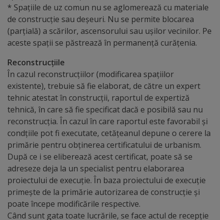
arhitecturale
* Spațiile de uz comun nu se aglomerează cu materiale
de construcție sau deșeuri. Nu se permite blocarea
Personalități
(parțială) a scărilor, ascensorului sau ușilor vecinilor. Pe
aceste spații se păstrează în permanență curățenia.
marcante
Reconstrucțiile
Sportivi
În cazul reconstrucțiilor (modificarea spațiilor
existente), trebuie să fie elaborat, de către un expert
de
tehnic atestat în construcții, raportul de expertiză
performanță
tehnică, în care să fie specificat dacă e posibilă sau nu
reconstrucția. În cazul în care raportul este favorabil și
condțiile pot fi executate, cetățeanul depune o cerere la
Orașul
primărie pentru obținerea certificatului de urbanism.
în
După ce i se eliberează acest certificat, poate să se
adreseze deja la un specialist pentru elaborarea
imagini
proiectului de execuție. În baza proiectului de execuție
primește de la primărie autorizarea de construcție și
Galerie
poate începe modificările respective.
video
Când sunt gata toate lucrările, se face actul de recepție