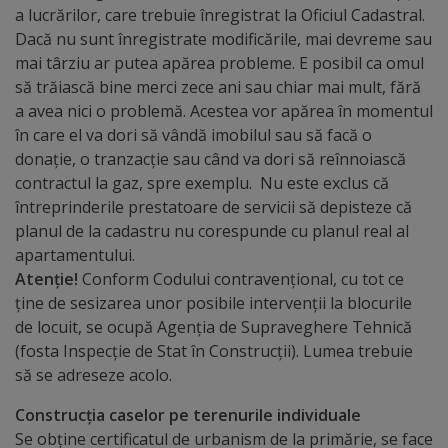
a lucrărilor, care trebuie înregistrat la Oficiul Cadastral.
Galerii
Dacă nu sunt înregistrate modificările, mai devreme sau
mai târziu ar putea apărea probleme. E posibil ca omul
foto
să trăiască bine merci zece ani sau chiar mai mult, fără
a avea nici o problemă. Acestea vor apărea în momentul
Administrație
în care el va dori să vândă imobilul sau să facă o
donație, o tranzacție sau când va dori să reînnoiască
Primărie
contractul la gaz, spre exemplu. Nu este exclus că
întreprinderile prestatoare de servicii să depisteze că
Primar
planul de la cadastru nu corespunde cu planul real al
apartamentului.
Atenție!
Conform Codului contravențional, cu tot ce
Viceprimari
ține de sesizarea unor posibile intervenții la blocurile
de locuit, se ocupă Agenția de Supraveghere Tehnică
Organigrama
(fosta Inspecție de Stat în Construcții). Lumea trebuie
să se adreseze acolo.
Aparatul
Construcția caselor
pe terenurile individuale
primăriei
Se obține certificatul de urbanism de la primărie, se face