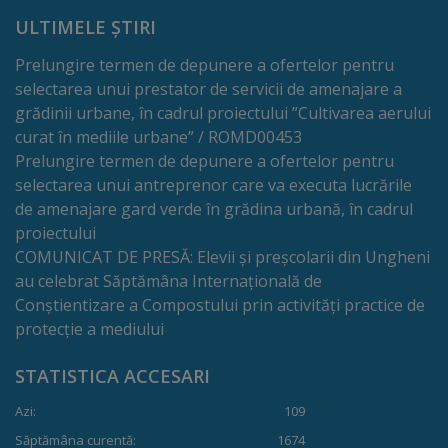
Rapoarte
ULTIMELE ȘTIRI
Licitații
Prelungire termen de depunere a ofertelor pentru
selectarea unui prestator de servicii de amenajare a
Rezultate
grădinii urbane, în cadrul proiectului ”Cultivarea aerului
curat în mediile urbane” / ROMD00453
Buget
Prelungire termen de depunere a ofertelor pentru
selectarea unui antreprenor care va executa lucrările
și
de amenajare gard verde în grădina urbană, în cadrul
Taxe
proiectului
COMUNICAT DE PRESĂ: Elevii și preșcolarii din Ungheni
locale
au celebrat Săptămâna Internațională de
Conștientizare a Compostului prin activități practice de
Strategii
protecție a mediului
și
STATISTICA ACCESARI
programe
Azi:
109
Săptămâna curentă:
1674