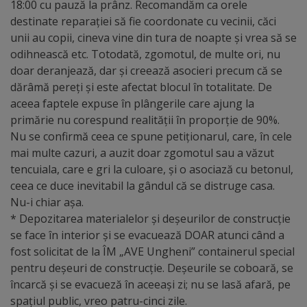
Diplome
18:00 cu pauză la prânz. Recomandăm ca orele
destinate reparației să fie coordonate cu vecinii, căci
de
unii au copii, cineva vine din tura de noapte și vrea să se
Excelență
odihnească etc. Totodată, zgomotul, de multe ori, nu
doar deranjează, dar și creează asocieri precum că se
Ungheniul
dărâmă pereți și este afectat blocul în totalitate. De
aceea faptele expuse în plângerile care ajung la
turistic
primărie nu corespund realității în proporție de 90%.
Nu se confirmă ceea ce spune petiționarul, care, în cele
Obiective
mai multe cazuri, a auzit doar zgomotul sau a văzut
turistice
tencuiala, care e gri la culoare, și o asociază cu betonul,
ceea ce duce inevitabil la gândul că se distruge casa.
Nu-i chiar așa.
Sculpturi
* Depozitarea materialelor și deșeurilor de construcție
(harta
se face în interior și se evacuează DOAR atunci când a
fost solicitat de la ÎM „AVE Ungheni” containerul special
sculpturilor)
pentru deșeuri de construcție. Deșeurile se coboară, se
încarcă și se evacueză în aceeași zi; nu se lasă afară, pe
Monumente
spațiul public, vreo patru-cinci zile.