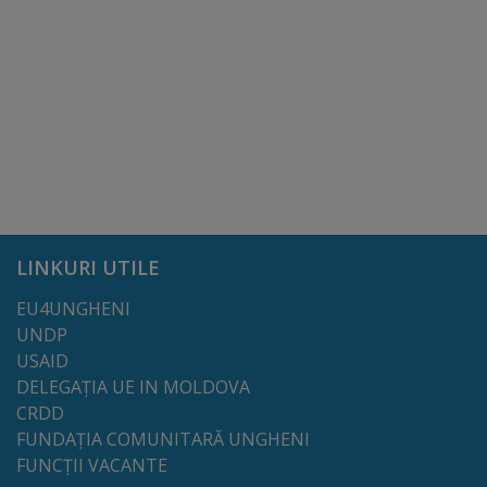
Dispoziții
Regulamente
Rapoarte
Consultări
publice
LINKURI UTILE
Achiziții
EU4UNGHENI
UNDP
publice
USAID
DELEGAȚIA UE IN MOLDOVA
Rezultate/Atribuiri
CRDD
FUNDAȚIA COMUNITARĂ UNGHENI
Planuri/
FUNCȚII VACANTE