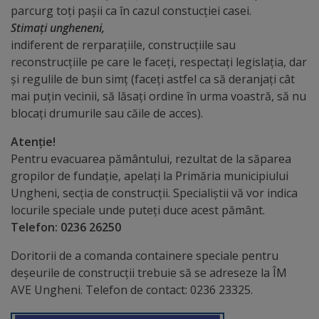
parcurg toți pașii ca în cazul constucției casei.
Comisii
Stimați ungheneni,
de
indiferent de rerparațiile, construcțiile sau
reconstrucțiile pe care le faceți, respectați legislația, dar
specialitate
și regulile de bun simț (faceți astfel ca să deranjați cât
mai puțin vecinii, să lăsați ordine în urma voastră, să nu
Regulamentul
blocați drumurile sau căile de acces).
Consiliului
Atenție!
Pentru evacuarea pământului, rezultat de la săparea
Calitate
gropilor de fundație, apelați la Primăria municipiului
și
Ungheni, secția de construcții. Specialiștii vă vor indica
locurile speciale unde puteți duce acest pământ.
integritate
Telefon: 0236 26250
Servicii
Doritorii de a comanda containere speciale pentru
deșeurile de construcții trebuie să se adreseze la ÎM
Plăți
AVE Ungheni. Telefon de contact: 0236 23325.
și