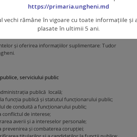
https://primaria.ungheni.md
l de concurs:
ul vechi rămâne în vigoare cu toate informațiile și 
ele necesare până pe data de
15.07.2022
, ora 17:00,
plasate în ultimii 5 ani.
resa: mun. Ungheni, str. Naţională 7, biroul 401, tel:
elor şi oferirea informaţiilor suplimentare: Tudor
ngheni.
ublice, serviciului public
administraţia publică locală;
la funcţia publică şi statutul funcţionarului public;
ul de conduită a funcţionarului public;
 conflictul de interese;
area averii şi a intereselor personale;
la prevenirea şi combaterea corupţiei;
icarea titularilor şi a candidaţilor la funcţii publice;