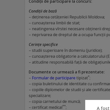
Diplome
Condiţii de participare la concurs:
de
Condiţii de bază
Excelență
– deţinerea cetăţeniei Republicii Moldova;
– cunoașterea limbii de stat;
– neatingerea vîrstei necesare obţinerii drept
Ungheniul
– neprivarea de dreptul de a ocupa funcţii pu
turistic
Cerinţe specifice
– studii superioare în domeniu (juridice);
Obiective
– cunoaşterea obligatorie a calculatorului (Ex
turistice
– atitudine responsabilă faţă de obligaţiunile
Documente ce urmează a fi prezentate:
Sculpturi
*
–
Formular de participare
tipizat
;
(harta
– copia buletinului de identitate cu confirma
– copiile diplomelor de studii şi ale certifica
sculpturilor)
specializare;
– copia carnetului de muncă;
Monumente
**
– certificat medical
;
A fost