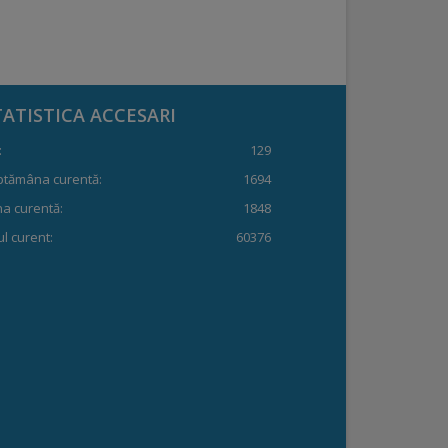
TATISTICA ACCESARI
:
129
ptămâna curentă:
1694
a curentă:
1848
l curent:
60376