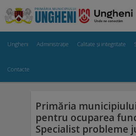
Ungheni
Prezentare
Ungheni
Administrație
Calitate și integritate
generală
Simbolurile
Contacte
orașului
Manual
Primăria municipiulu
brand
pentru ocuparea func
Orașe
Specialist probleme j
înfrățite