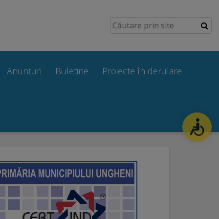
Anunțuri
Buletine
Proiecte în derulare