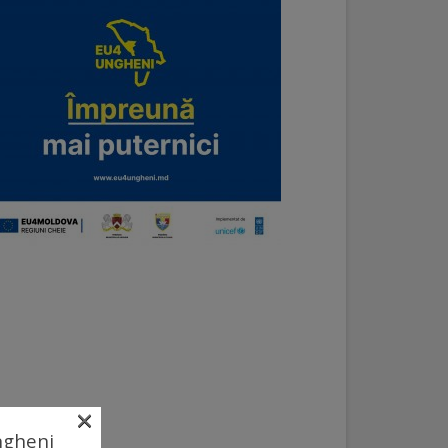
×
Ungheni