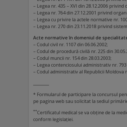
– Legea nr. 435 – XVI din 28.12.2006 privind 
Galerii
– Legea nr. 764 din 27.12.2001 privind organi
– Legea cu privire la actele normative nr. 1
foto
– Legea nr. 270 din 23.11.2018 privind sistem
Administrație
Acte normative în domeniul de specialitat
– Codul civil nr. 1107 din 06.06.2002;
Primărie
– Codul de procedură civilă nr. 225 din 30.05
– Codul muncii nr. 154 din 28.03.2003;
Primar
– Legea contenciosului administrativ nr. 793 
– Codul administrativ al Republicii Moldova 
Viceprimari
________
Organigrama
* Formularul de participare la concursul pen
pe pagina web sau solicitat la sediul primărie
Aparatul
**
Certificatul medical se va obţine de la med
primăriei
conform legislaţiei.