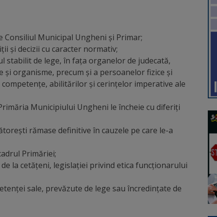
re Consiliul Municipal Ungheni şi Primar;
ii şi decizii cu caracter normativ;
 stabilit de lege, în faţa organelor de judecată,
ne şi organisme, precum şi a persoanelor fizice şi
i competenţe, abilitărilor şi cerinţelor imperative ale
rimăria Municipiului Ungheni le încheie cu diferiţi
toreşti rămase definitive în cauzele pe care le-a
cadrul Primăriei;
e la cetăţeni, legislaţiei privind etica funcţionarului
mpetenţei sale, prevăzute de lege sau încredințate de