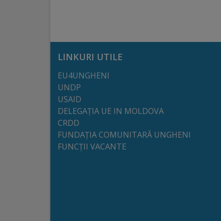
Regulamentul
de
funcționare
LINKURI UTILE
Integritate
EU4UNGHENI
UNDP
și
USAID
calitate
DELEGAȚIA UE IN MOLDOVA
CRDD
Consiliul
FUNDAȚIA COMUNITARĂ UNGHENI
FUNCȚII VACANTE
Municipal
Secretar
Consilieri