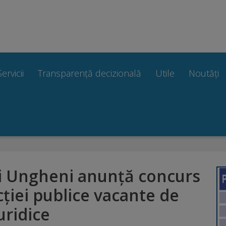
Servicii
Transparență decizională
Utile
Noutăți
i Ungheni anunţă concurs
ţiei publice vacante de
uridice