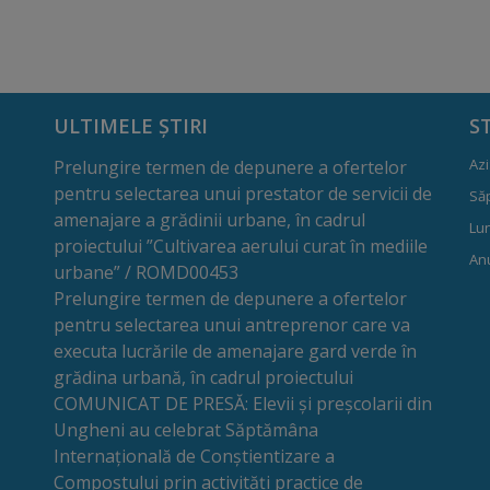
ULTIMELE ȘTIRI
S
Azi
Prelungire termen de depunere a ofertelor
pentru selectarea unui prestator de servicii de
Să
amenajare a grădinii urbane, în cadrul
Lun
proiectului ”Cultivarea aerului curat în mediile
Anu
urbane” / ROMD00453
Prelungire termen de depunere a ofertelor
pentru selectarea unui antreprenor care va
executa lucrările de amenajare gard verde în
grădina urbană, în cadrul proiectului
COMUNICAT DE PRESĂ: Elevii și preșcolarii din
Ungheni au celebrat Săptămâna
Internațională de Conștientizare a
Compostului prin activități practice de