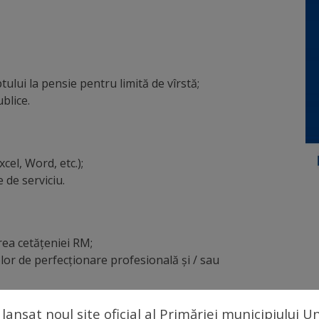
ului la pensie pentru limită de vîrstă;
blice.
cel, Word, etc.);
 de serviciu.
rea cetăţeniei RM;
telor de perfecţionare profesională şi / sau
 lansat noul site oficial al Primăriei municipiului 