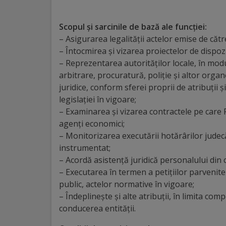
Distincții
Scopul şi sarcinile de bază ale funcţiei:
– Asigurarea legalităţii actelor emise de căt
Cetățeni
– Întocmirea şi vizarea proiectelor de dispoziţ
de
– Reprezentarea autorităţilor locale, în modul
arbitrare, procuratură, poliţie şi altor orga
onoare
juridice, conform sferei proprii de atribuţii ş
legislaţiei în vigoare;
Deținători
– Examinarea şi vizarea contractele pe care P
agenţi economici;
ai
– Monitorizarea executării hotărârilor judecă
titlului
instrumentat;
– Acordă asistenţă juridică personalului din 
„Merite
– Executarea în termen a petiţiilor parvenite d
pentru
public, actelor normative în vigoare;
– Îndeplineşte şi alte atribuții, în limita co
Ungheni”
conducerea entității.