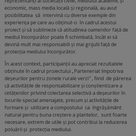
reprezentanți ai societății civile, mediului academic și
arhitecturale
economic, mass media locală și regională, au avut
posibilitatea să intervină cu diverse exemple din
Personalități
experiența pe care au obținut-o în cadrul acestui
marcante
proiect și să sublinieze că atitudinea oamenilor față de
mediul înconjurător poate fi schimbată, încât ei să
devină mult mai responsabili și mai grijulii față de
Sportivi
protecția mediului înconjurător.
de
În acest context, participanții au apreciat rezultatele
performanță
obținute în cadrul proiectului
„
Parteneriat împotriva
deșeurilor pentru zonele rurale verzi
”
, fiind de părerea
Orașul
că activitățile de responsabilizare și conștientizare a
cetățenilor privind colectarea selectivă a deșeurilor în
în
locurile special amenajate, precum și activitățile de
imagini
formare și utilizare a compostului ca îngrășământ
natural pentru buna creștere a plantelor, sunt foarte
Galerie
necesare, extrem de utile și pot contribui la reducerea
poluării și protecția mediului.
video