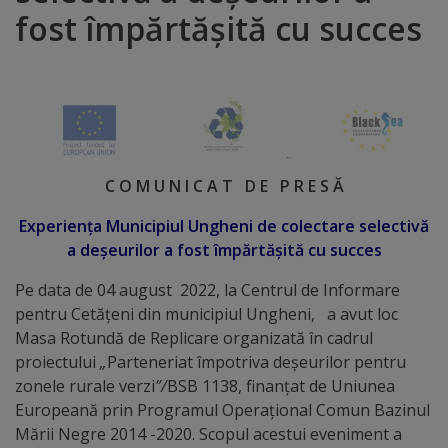
fost împărtășită cu succes
Distincții
Cetățeni
de
onoare
C O M U N I C A T D E P R E S Ă
Deținători
Experiența Municipiul Ungheni de colectare selectivă
ai
a deșeurilor a fost împărtășită cu succes
titlului
Pe data de 04 august 2022, la Centrul de Informare
pentru Cetățeni din municipiul Ungheni, a avut loc
„Merite
Masa Rotundă de Replicare organizată în cadrul
pentru
proiectului
„
Parteneriat împotriva deșeurilor pentru
zonele rurale verzi
”/
BSB 1138, finanţat de Uniunea
Ungheni”
Europeană prin Programul Operaţional Comun Bazinul
Mării Negre 2014 -2020. Scopul acestui eveniment a