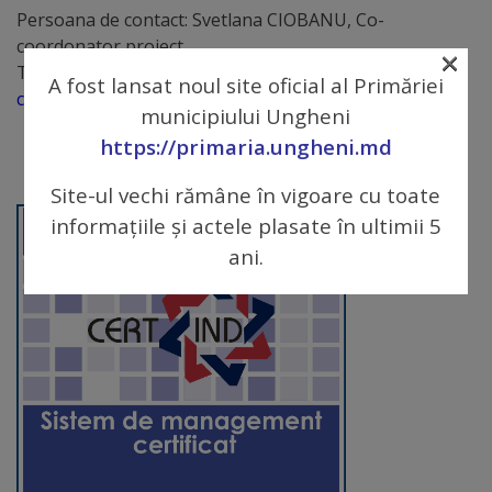
Persoana de contact: Svetlana CIOBANU, Co-
Galerii
coordonator proiect
×
Telefon de contact: 0236 23668; e-mail:
foto
A fost lansat noul site oficial al Primăriei
crdd_ungheni@yahoo.com
municipiului Ungheni
Administrație
https://primaria.ungheni.md
Site-ul vechi rămâne în vigoare cu toate
Primărie
informațiile și actele plasate în ultimii 5
Primar
ani.
Viceprimari
Organigrama
Aparatul
primăriei