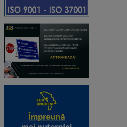
Regulamentul
de
funcționare
Integritate
și
calitate
Consiliul
Municipal
Secretar
Consilieri