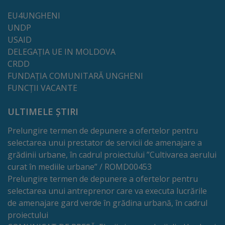
tarife
EU4UNGHENI
UNDP
USAID
Înscrierea
DELEGAȚIA UE IN MOLDOVA
copiilor
CRDD
FUNDAȚIA COMUNITARĂ UNGHENI
în
FUNCȚII VACANTE
grădiniță/Plăți
ULTIMELE ȘTIRI
Înterprinderi
Prelungire termen de depunere a ofertelor pentru
municipale
selectarea unui prestator de servicii de amenajare a
grădinii urbane, în cadrul proiectului ”Cultivarea aerului
Comgaz-
curat în mediile urbane” / ROMD00453
Prelungire termen de depunere a ofertelor pentru
Plus
selectarea unui antreprenor care va executa lucrările
de amenajare gard verde în grădina urbană, în cadrul
Modele
proiectului