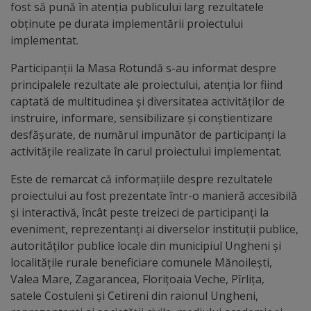
Diplome
fost să pună în atenția publicului larg rezultatele
de
obținute pe durata implementării proiectului
implementat.
Excelență
Participanții la Masa Rotundă s-au informat despre
Ungheniul
principalele rezultate ale proiectului, atenția lor fiind
captată de multitudinea și diversitatea activităților de
turistic
instruire, informare, sensibilizare și conștientizare
desfășurate, de numărul impunător de participanți la
Obiective
activitățile realizate în carul proiectului implementat.
turistice
Este de remarcat că informațiile despre rezultatele
proiectului au fost prezentate într-o manieră accesibilă
Sculpturi
și interactivă, încât peste treizeci de participanți la
eveniment, reprezentanți ai diverselor instituții publice,
(harta
autorităților publice locale din municipiul Ungheni și
sculpturilor)
localitățile rurale beneficiare comunele Mănoilești,
Valea Mare, Zagarancea, Florițoaia Veche, Pîrlița,
Monumente
satele Costuleni și Cetireni din raionul Ungheni,