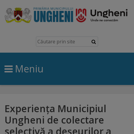
Ungheni
Prezentare
generală
Meniu
Simbolurile
orașului
Manual
brand
Experiența Municipiul
Ungheni de colectare
Orașe
selectivă a deșeurilor a
înfrățite