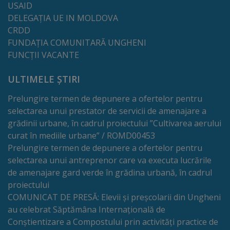
USAID
Dispoziții
DELEGAȚIA UE IN MOLDOVA
CRDD
FUNDAȚIA COMUNITARĂ UNGHENI
Regulamente
FUNCȚII VACANTE
Rapoarte
ULTIMELE ȘTIRI
Consultări
Prelungire termen de depunere a ofertelor pentru
selectarea unui prestator de servicii de amenajare a
publice
grădinii urbane, în cadrul proiectului ”Cultivarea aerului
curat în mediile urbane” / ROMD00453
Achiziții
Prelungire termen de depunere a ofertelor pentru
selectarea unui antreprenor care va executa lucrările
publice
de amenajare gard verde în grădina urbană, în cadrul
proiectului
Rezultate/Atribuiri
COMUNICAT DE PRESĂ: Elevii și preșcolarii din Ungheni
au celebrat Săptămâna Internațională de
Planuri/
Conștientizare a Compostului prin activități practice de