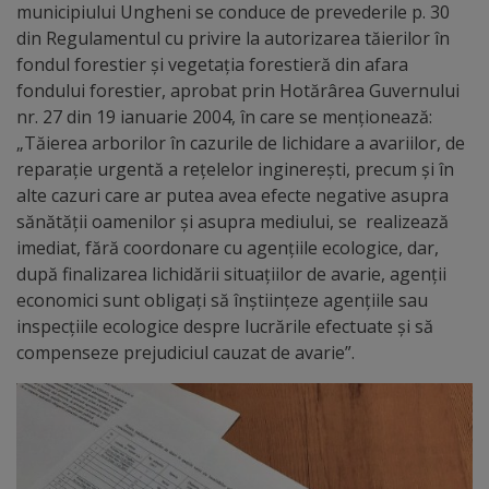
arhitecturale
municipiului Ungheni se conduce de prevederile p. 30
din Regulamentul cu privire la autorizarea tăierilor în
fondul forestier şi vegetaţia forestieră din afara
Personalități
fondului forestier, aprobat prin Hotărârea Guvernului
marcante
nr. 27 din 19 ianuarie 2004, în care se menționează:
„Tăierea arborilor în cazurile de lichidare a avariilor, de
Sportivi
reparaţie urgentă a reţelelor inginereşti, precum şi în
alte cazuri care ar putea avea efecte negative asupra
de
sănătăţii oamenilor şi asupra mediului, se realizează
performanță
imediat, fără coordonare cu agenţiile ecologice, dar,
după finalizarea lichidării situaţiilor de avarie, agenţii
Orașul
economici sunt obligaţi să înştiinţeze agenţiile sau
inspecţiile ecologice despre lucrările efectuate şi să
în
compenseze prejudiciul cauzat de avarie”.
imagini
Galerie
video