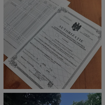
Galerii
foto
Administrație
Primărie
Primar
Viceprimari
Organigrama
Aparatul
primăriei