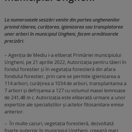
Distincții
La numeroasele sesizări venite din partea unghenenilor
Cetățeni
privind tăierea, curățarea, igienizarea sau transplatarea
unor arbori în municipiul Ungheni, facem următoarele
de
precizări:
onoare
– Agenția de Mediu i-a eliberat Primăriei municipiului
Ungheni, pe 21 aprilie 2022, Autorizația pentru tăieri în
Deținători
fondul forestier și în vegetația forestieră din afara
ai
fondului forestier, prin care se permite igienizarea a
114 arbori, curățirea a 1034 de arbori, transplantarea a
titlului
7 arbori și defrișarea a 127 cu volumul masei lemnoase
„Merite
de 241,48 m c. Autorizația este eliberată urmare a unor
expertize ale specialiștilor și actelor fitosanitare emise
pentru
anterior.
Ungheni”
– În multe cazuri, vegetația forestieră, dezvoltată
foarte puternic în municipiul Ungheni, creează mari