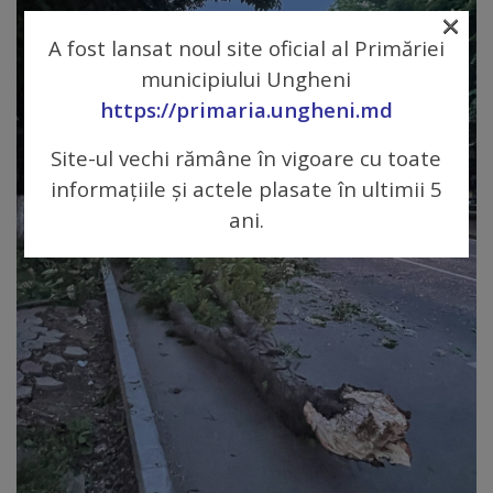
×
Regulamentul
A fost lansat noul site oficial al Primăriei
de
municipiului Ungheni
funcționare
https://primaria.ungheni.md
Site-ul vechi rămâne în vigoare cu toate
Integritate
informațiile și actele plasate în ultimii 5
și
ani.
calitate
Consiliul
Municipal
Secretar
Consilieri