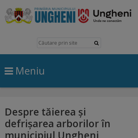
Ungheni
Prezentare
generală
Meniu
Simbolurile
orașului
Manual
brand
Despre tăierea și
defrișarea arborilor în
Orașe
municipiul Ungheni
înfrățite