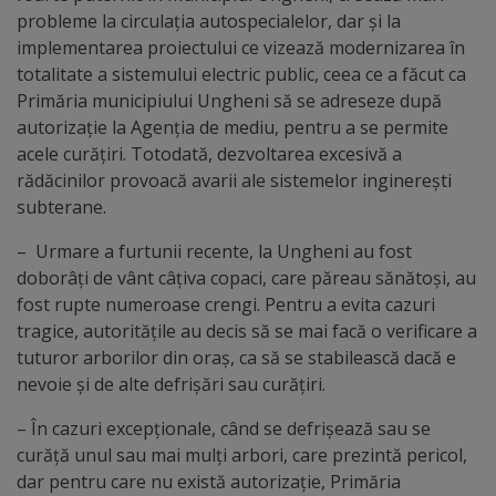
Diplome
probleme la circulația autospecialelor, dar și la
de
implementarea proiectului ce vizează modernizarea în
totalitate a sistemului electric public, ceea ce a făcut ca
Excelență
Primăria municipiului Ungheni să se adreseze după
autorizație la Agenția de mediu, pentru a se permite
Ungheniul
acele curățiri. Totodată, dezvoltarea excesivă a
turistic
rădăcinilor provoacă avarii ale sistemelor inginerești
subterane.
Obiective
– Urmare a furtunii recente, la Ungheni au fost
turistice
doborâți de vânt câțiva copaci, care păreau sănătoși, au
fost rupte numeroase crengi. Pentru a evita cazuri
Sculpturi
tragice, autoritățile au decis să se mai facă o verificare a
tuturor arborilor din oraș, ca să se stabilească dacă e
(harta
nevoie și de alte defrișări sau curățiri.
sculpturilor)
– În cazuri excepționale, când se defrișează sau se
curăță unul sau mai mulți arbori, care prezintă pericol,
Monumente
dar pentru care nu există autorizație, Primăria