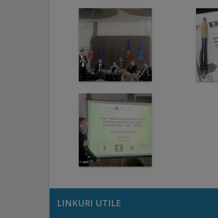
Regulamentul
de
funcționare
Integritate
și
calitate
Consiliul
Municipal
Secretar
Consilieri
LINKURI UTILE