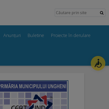
Anunțuri
Buletine
Proiecte în derulare