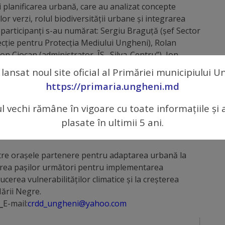
și planificarea urbană, care au analizat concepte
or verzi, rolul biodiversității urbane și integrarea
re participanți s-au numărat: Sergiu Braguță (șef Sector
cție pentru Protecția Mediului Ungheni), Rolan
Ion Ciocan (administrator, ÎS „Silva-Centru”), Ion
Chișinău) și Iulia Pancu (formatoare și consultantă în
 lansat noul site oficial al Primăriei municipiului 
https://primaria.ungheni.md
tanții partenerilor din Tulcea, Thermi și Ungheni au
ul vechi rămâne în vigoare cu toate informațiile și 
mplementate la nivel local, urmate de un atelier
plasate în ultimii 5 ani.
ițiativelor locale pentru orașe mai verzi și mai
ntre orașele partenere pentru adaptarea urbană la
bilirea pașilor următori pentru implementarea
cerea vulnerabilităților climatice și la creșterea
Mării Negre.
_
E-mail:
crdd_ungheni@yahoo.com