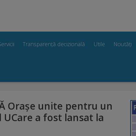
Servicii
Transparență decizională
Utile
Noutăți
 Orașe unite pentru un
l UCare a fost lansat la