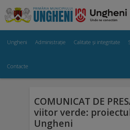
Ungheni
Prezentare
Ungheni
Administrație
Calitate și integritate
generală
Simbolurile
Contacte
orașului
Manual
COMUNICAT DE PRESĂ
brand
viitor verde: proiectu
Orașe
Ungheni
înfrățite