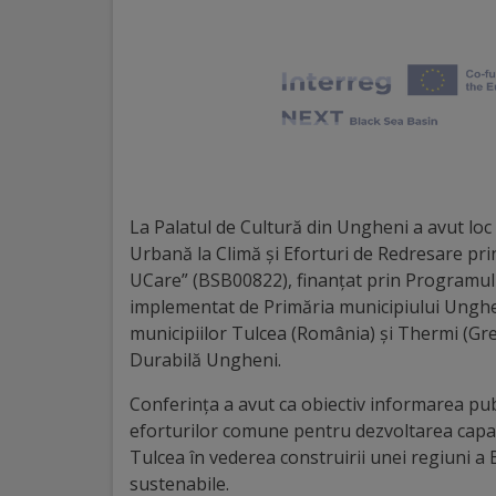
Distincții
Cetățeni
de
onoare
La Palatul de Cultură din Ungheni a avut loc
Deținători
Urbană la Climă și Eforturi de Redresare pri
ai
UCare” (BSB00822), finanțat prin Programul
implementat de Primăria municipiului Ungheni 
titlului
municipiilor Tulcea (România) și Thermi (Gre
„Merite
Durabilă Ungheni.
pentru
Conferința a avut ca obiectiv informarea publ
eforturilor comune pentru dezvoltarea capac
Ungheni”
Tulcea în vederea construirii unei regiuni a 
sustenabile.