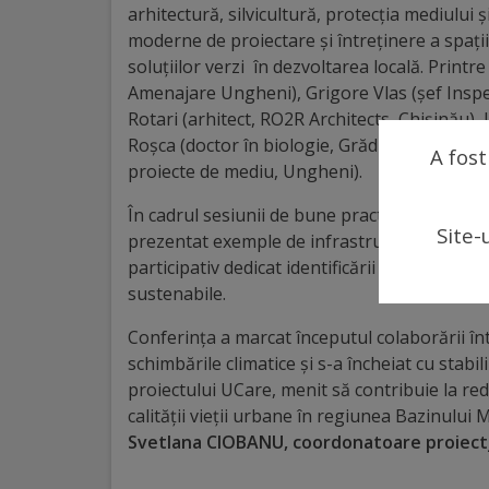
arhitecturale
arhitectură, silvicultură, protecția mediului 
moderne de proiectare și întreținere a spațiil
Personalități
soluțiilor verzi în dezvoltarea locală. Print
Amenajare Ungheni), Grigore Vlas (șef Inspe
marcante
Rotari (arhitect, RO2R Architects, Chișinău), 
Roșca (doctor în biologie, Grădina Botanică, 
A fost
Sportivi
proiecte de mediu, Ungheni).
de
În cadrul sesiunii de bune practici, reprezen
Site-
performanță
prezentat exemple de infrastructură verde, i
participativ dedicat identificării ideilor și in
sustenabile.
Orașul
în
Conferința a marcat începutul colaborării î
schimbările climatice și s-a încheiat cu sta
imagini
proiectului UCare, menit să contribuie la redu
calității vieții urbane în regiunea Bazinului 
Galerie
Svetlana CIOBANU, coordonatoare proiect
video