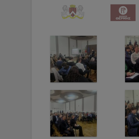
Galerii
foto
Administrație
Primărie
Primar
Viceprimari
Organigrama
Aparatul
primăriei