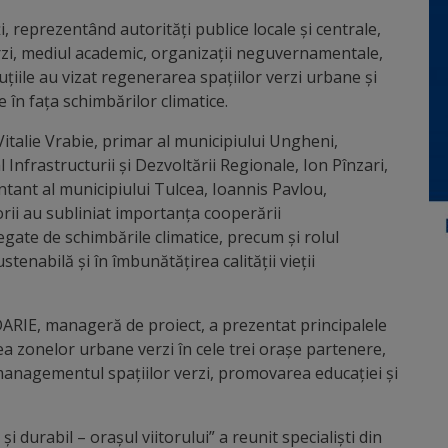
, reprezentând autorități publice locale și centrale,
verzi, mediul academic, organizații neguvernamentale,
cuțiile au vizat regenerarea spațiilor verzi urbane și
 în fața schimbărilor climatice.
Vitalie Vrabie, primar al municipiului Ungheni,
 Infrastructurii și Dezvoltării Regionale, Ion Pînzari,
tant al municipiului Tulcea, Ioannis Pavlou,
rii au subliniat importanța cooperării
egate de schimbările climatice, precum și rolul
tenabilă și în îmbunătățirea calității vieții
DARIE, manageră de proiect, a prezentat principalele
rea zonelor urbane verzi în cele trei orașe partenere,
anagementul spațiilor verzi, promovarea educației și
și durabil – orașul viitorului” a reunit specialiști din