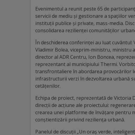
Diplome
Evenimentul a reunit peste 65 de participanți
de
servicii de mediu și gestionare a spațiilor 
Excelență
instituții publice și private, mass-media. Dis
consolidarea rezilienței comunităților urbane
Ungheniul
În deschiderea conferinței au luat cuvântul: 
turistic
Vladimir Bolea, viceprim-ministru, ministru al
director al ADR Centru, Ion Boncea, reprezen
Obiective
reprezentant al municipiului Thermi. Vorbito
transfrontaliere în abordarea provocărilor l
turistice
infrastructurii verzi în dezvoltarea urbană sus
cetățenilor.
Sculpturi
Echipa de proiect, reprezentată de Victoria 
(harta
direcții de acțiune ale proiectului: regenera
sculpturilor)
crearea unei platforme de învățare pentru m
conștientizării privind reziliența urbană.
Monumente
Panelul de discuții „Un oraș verde, inteligent 