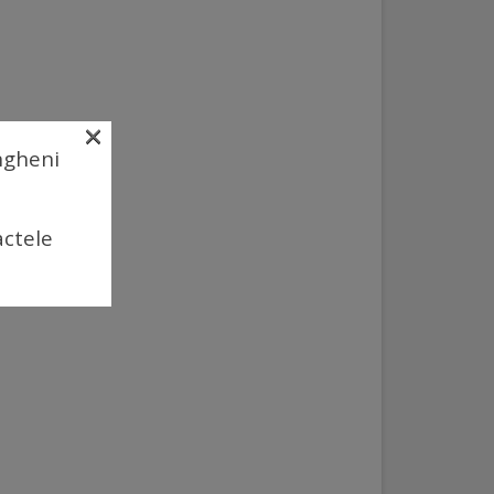
×
Ungheni
actele